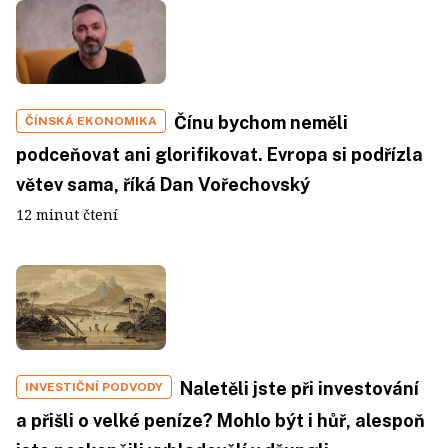
Čínu bychom neměli
ČÍNSKÁ EKONOMIKA
podceňovat ani glorifikovat. Evropa si podřízla
větev sama, říká Dan Vořechovský
12 minut čtení
Naletěli jste při investování
INVESTIČNÍ PODVODY
a přišli o velké peníze? Mohlo být i hůř, alespoň