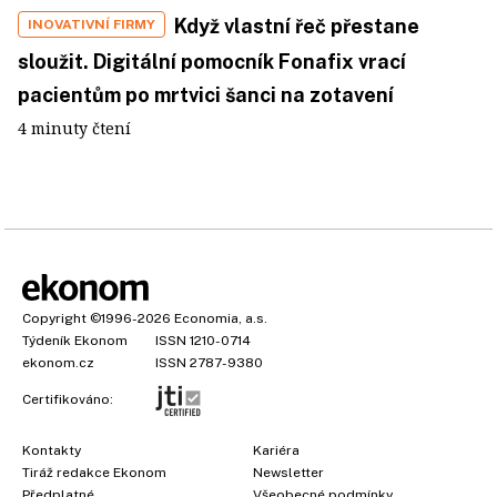
Když vlastní řeč přestane
INOVATIVNÍ FIRMY
sloužit. Digitální pomocník Fonafix vrací
pacientům po mrtvici šanci na zotavení
4 minuty čtení
Copyright
©1996-2026
Economia, a.s.
Týdeník Ekonom
ISSN 1210-0714
ekonom.cz
ISSN 2787-9380
Certifikováno:
Kontakty
Kariéra
Tiráž redakce Ekonom
Newsletter
Předplatné
Všeobecné podmínky