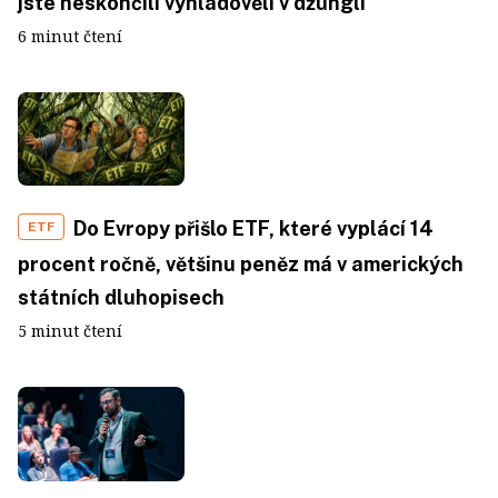
jste neskončili vyhladovělí v džungli
6 minut čtení
Do Evropy přišlo ETF, které vyplácí 14
ETF
procent ročně, většinu peněz má v amerických
státních dluhopisech
5 minut čtení