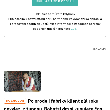
PŘIHLÁSIT SE K ODBĚRU
Odhlásit se můžete kdykoliv.
Přihlášením k newsletteru beru na vědomí, že dochází ke sbírání a
zpracování osobních údajů. Více informací o zásadách ochrany
osobních údajů naleznete
ZDE
.
Po prodeji fabriky klient půl roku
ROZHOVOR
nevylezl z županu. Bohatstvím si kupujete čas.