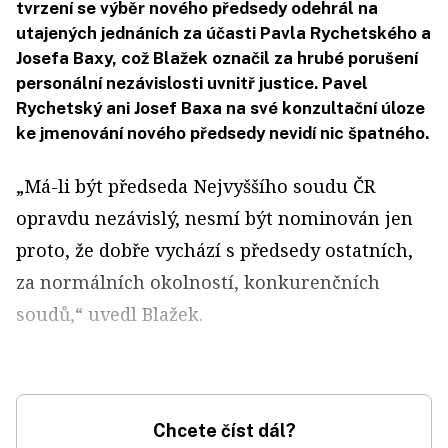
tvrzení se výběr nového předsedy odehrál na
utajených jednáních za účasti Pavla Rychetského a
Josefa Baxy, což Blažek označil za hrubé porušení
personální nezávislosti uvnitř justice. Pavel
Rychetský ani Josef Baxa na své konzultační úloze
ke jmenování nového předsedy nevidí nic špatného.
„Má-li být předseda Nejvyššího soudu ČR
opravdu nezávislý, nesmí být nominován jen
proto, že dobře vychází s předsedy ostatních,
za normálních okolností, konkurenčních
soudů,“ uvedl Blažek.
Chcete číst dál?