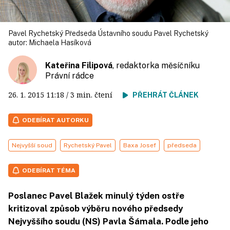
Pavel Rychetský Předseda Ústavního soudu Pavel Rychetský
autor:
Michaela Hasíková
Kateřina Filipová
, redaktorka měsíčníku
Právní rádce
26. 1. 2015
11:18
/ 3 min. čtení
PŘEHRÁT ČLÁNEK
ODEBÍRAT AUTORKU
Nejvyšší soud
Rychetský Pavel
Baxa Josef
předseda
ODEBÍRAT TÉMA
Poslanec Pavel Blažek minulý týden ostře
kritizoval způsob výběru nového předsedy
Nejvyššího soudu (NS) Pavla Šámala. Podle jeho