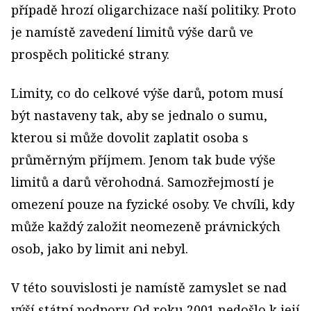
případě hrozí oligarchizace naší politiky. Proto
je namístě zavedení limitů výše darů ve
prospěch politické strany.
Limity, co do celkové výše darů, potom musí
být nastaveny tak, aby se jednalo o sumu,
kterou si může dovolit zaplatit osoba s
průměrným příjmem. Jenom tak bude výše
limitů a darů věrohodná. Samozřejmostí je
omezení pouze na fyzické osoby. Ve chvíli, kdy
může každý založit neomezeně právnických
osob, jako by limit ani nebyl.
V této souvislosti je namístě zamyslet se nad
výší státní podpory. Od roku 2001 nedošlo k její