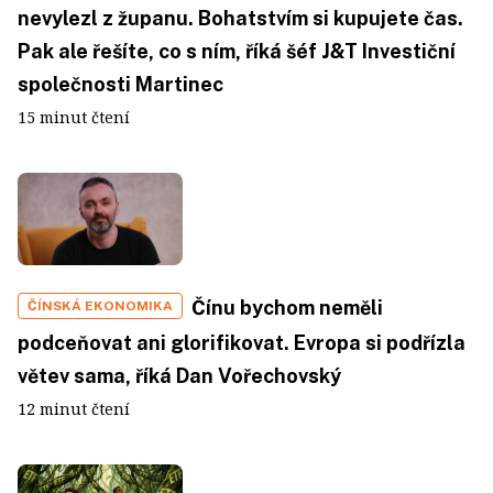
nevylezl z županu. Bohatstvím si kupujete čas.
Pak ale řešíte, co s ním, říká šéf J&T Investiční
společnosti Martinec
15 minut čtení
Čínu bychom neměli
ČÍNSKÁ EKONOMIKA
podceňovat ani glorifikovat. Evropa si podřízla
větev sama, říká Dan Vořechovský
12 minut čtení