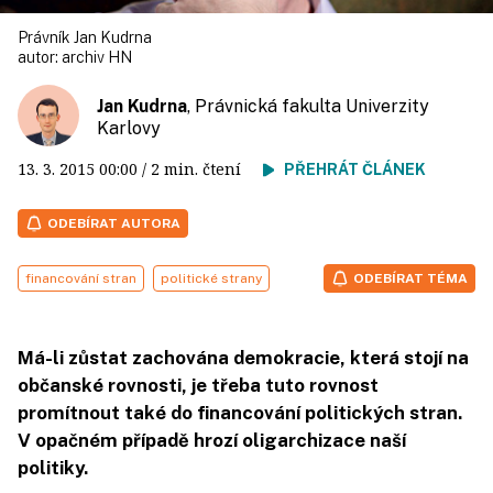
Právník Jan Kudrna
autor:
archiv HN
Jan Kudrna
, Právnická fakulta Univerzity
Karlovy
13. 3. 2015
00:00
/ 2 min. čtení
PŘEHRÁT ČLÁNEK
ODEBÍRAT AUTORA
financování stran
politické strany
ODEBÍRAT TÉMA
Má-li zůstat zachována demokracie, která stojí na
občanské rovnosti, je třeba tuto rovnost
promítnout také do financování politických stran.
V opačném případě hrozí oligarchizace naší
politiky.