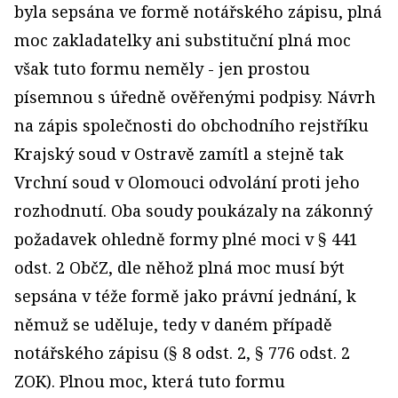
byla sepsána ve formě notářského zápisu, plná
moc zakladatelky ani substituční plná moc
však tuto formu neměly - jen prostou
písemnou s úředně ověřenými podpisy. Návrh
na zápis společnosti do obchodního rejstříku
Krajský soud v Ostravě zamítl a stejně tak
Vrchní soud v Olomouci odvolání proti jeho
rozhodnutí. Oba soudy poukázaly na zákonný
požadavek ohledně formy plné moci v § 441
odst. 2 ObčZ, dle něhož plná moc musí být
sepsána v téže formě jako právní jednání, k
němuž se uděluje, tedy v daném případě
notářského zápisu (§ 8 odst. 2, § 776 odst. 2
ZOK). Plnou moc, která tuto formu