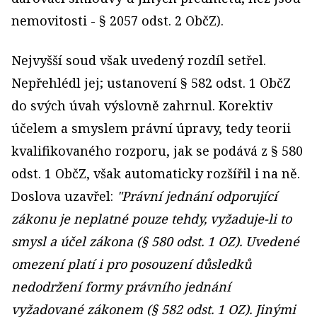
nemovitosti - § 2057 odst. 2 ObčZ).
Nejvyšší soud však uvedený rozdíl setřel.
Nepřehlédl jej; ustanovení § 582 odst. 1 ObčZ
do svých úvah výslovně zahrnul. Korektiv
účelem a smyslem právní úpravy, tedy teorii
kvalifikovaného rozporu, jak se podává z § 580
odst. 1 ObčZ, však automaticky rozšířil i na ně.
Doslova uzavřel:
"Právní jednání odporující
zákonu je neplatné pouze tehdy, vyžaduje-li to
smysl a účel zákona (§ 580 odst. 1 OZ). Uvedené
omezení platí i pro posouzení důsledků
nedodržení formy právního jednání
vyžadované zákonem (§ 582 odst. 1 OZ). Jinými