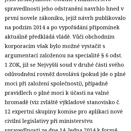
spravedlnosti jeho odstranění navrhlo hned v
první novele zákoníku, jejíž návrh publikovalo
na podzim 2014 a po vypořádání připomínek
aktuálně předkládá vládě. Vůči obchodním
korporacím však bylo možné vystačit s
argumentací založenou na specialitě § 6 odst.
1 ZOK, jíž se Nejvyšší soud v druhé části svého
odůvodnění rovněž dovolává (pokud jde o plné
moci při založení společnosti), případně
pravidlech o plné moci k účasti na valné
hromadě (viz zvláště výkladové stanovisko č.
12 expertní skupiny komise pro aplikaci nové
civilní legislativy při ministerstvu
spravedlnosti ze dne 14. ledna 2014 k formě