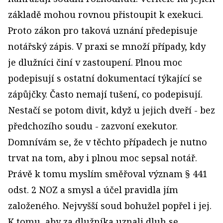
základě mohou rovnou přistoupit k exekuci.
Proto zákon pro taková uznání předepisuje
notářský zápis. V praxi se množí případy, kdy
je dlužníci činí v zastoupení. Plnou moc
podepisují s ostatní dokumentací týkající se
zápůjčky. Často nemají tušení, co podepisují.
Nestačí se potom divit, když u jejich dveří - bez
předchozího soudu - zazvoní exekutor.
Domnívám se, že v těchto případech je nutno
trvat na tom, aby i plnou moc sepsal notář.
Právě k tomu myslím směřoval význam § 441
odst. 2 NOZ a smysl a účel pravidla jím
založeného. Nejvyšší soud bohužel popřel i jej.
K tomu, aby za dlužníka uznali dluh se