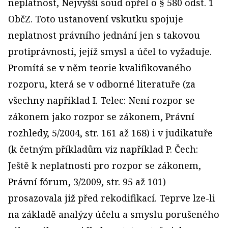
neplatnost, Nejvyšší soud opřel o § 580 odst. 1
ObčZ. Toto ustanovení vskutku spojuje
neplatnost právního jednání jen s takovou
protiprávností, jejíž smysl a účel to vyžaduje.
Promítá se v něm teorie kvalifikovaného
rozporu, která se v odborné literatuře (za
všechny například I. Telec: Není rozpor se
zákonem jako rozpor se zákonem, Právní
rozhledy, 5/2004, str. 161 až 168) i v judikatuře
(k četným příkladům viz například P. Čech:
Ještě k neplatnosti pro rozpor se zákonem,
Právní fórum, 3/2009, str. 95 až 101)
prosazovala již před rekodifikací. Teprve lze-li
na základě analýzy účelu a smyslu porušeného