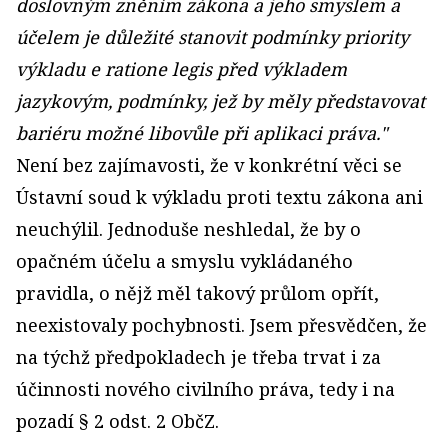
doslovným zněním zákona a jeho smyslem a
účelem je důležité stanovit podmínky priority
výkladu e ratione legis před výkladem
jazykovým, podmínky, jež by měly představovat
bariéru možné libovůle při aplikaci práva."
Není bez zajímavosti, že v konkrétní věci se
Ústavní soud k výkladu proti textu zákona ani
neuchýlil. Jednoduše neshledal, že by o
opačném účelu a smyslu vykládaného
pravidla, o nějž měl takový průlom opřít,
neexistovaly pochybnosti. Jsem přesvědčen, že
na týchž předpokladech je třeba trvat i za
účinnosti nového civilního práva, tedy i na
pozadí § 2 odst. 2 ObčZ.