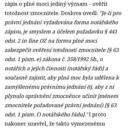
zápis o plné moci jediný význam - ověřit
totožnost zmocnitele. Doslova uvedl:
"Je-li pro
právní jednání vyžadována forma notářského
zápisu, je smyslem a účelem požadavku § 441
odst. 2 in fine OZ na formu plné moci
zabezpečit ověření totožnosti zmocnitele [§ 63
odst. 1 písm. e) zákona č. 358/1992 Sb., o
notářích a jejich činnosti (notářský řád)] a
současně zajistit, aby plná moc byla udělena k
zamýšlenému právnímu jednání (tj. aby z ní
plynulo oprávnění zmocněnce učinit jménem
zmocnitele požadované právní jednání) [§ 63
odst. 1 písm. f) notářského řádu]."
I proto
nakonec uzavřel, že takto vymezenému