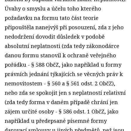
Úvahy o smyslu a účelu toho kterého
požadavku na formu tato část teorie
připouštěla nanejvýš při posouzení, zda z jeho
nedodržení dovodit důsledek v podobě
absolutní neplatnosti (zda tedy zákonodárce
danou formu stanovil k ochraně veřejného
pořádku - § 588 ObčZ, jako například u formy
právních jednání týkajících se věcných práv k
nemovitostem - § 560 a § 561 odst. 2 ObčZ),
nebo zda se spokojit jen s neplatností relativní
(zda tedy forma v daném případě chrání jen
zájem určité osoby - § 586 odst. 1 ObčZ, jako
například u předepsané písemné formy
darovací smlouvy u jiných předmětů, než jsou