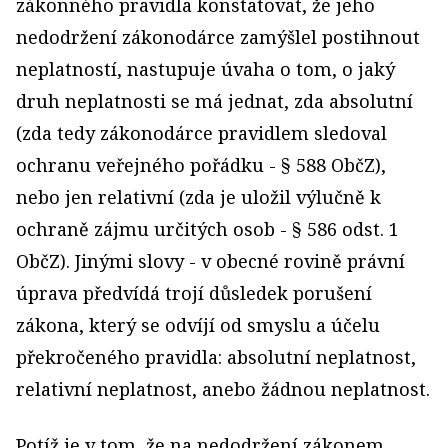
zákonného pravidla konstatovat, že jeho
nedodržení zákonodárce zamýšlel postihnout
neplatností, nastupuje úvaha o tom, o jaký
druh neplatnosti se má jednat, zda absolutní
(zda tedy zákonodárce pravidlem sledoval
ochranu veřejného pořádku - § 588 ObčZ),
nebo jen relativní (zda je uložil výlučně k
ochraně zájmu určitých osob - § 586 odst. 1
ObčZ). Jinými slovy - v obecné rovině právní
úprava předvídá trojí důsledek porušení
zákona, který se odvíjí od smyslu a účelu
překročeného pravidla: absolutní neplatnost,
relativní neplatnost, anebo žádnou neplatnost.
Potíž je v tom, že na nedodržení zákonem