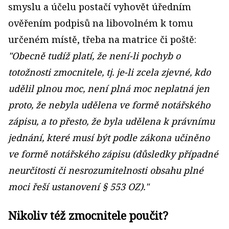
smyslu a účelu postačí vyhovět úředním
ověřením podpisů na libovolném k tomu
určeném místě, třeba na matrice či poště:
"Obecně tudíž platí, že není-li pochyb o
totožnosti zmocnitele, tj. je-li zcela zjevné, kdo
udělil plnou moc, není plná moc neplatná jen
proto, že nebyla udělena ve formě notářského
zápisu, a to přesto, že byla udělena k právnímu
jednání, které musí být podle zákona učiněno
ve formě notářského zápisu (důsledky případné
neurčitosti či nesrozumitelnosti obsahu plné
moci řeší ustanovení § 553 OZ)."
Nikoliv též zmocnitele poučit?