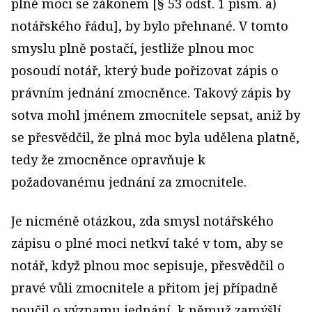
plné moci se zákonem [§ 53 odst. 1 písm. a)
notářského řádu], by bylo přehnané. V tomto
smyslu plně postačí, jestliže plnou moc
posoudí notář, který bude pořizovat zápis o
právním jednání zmocněnce. Takový zápis by
sotva mohl jménem zmocnitele sepsat, aniž by
se přesvědčil, že plná moc byla udělena platně,
tedy že zmocněnce opravňuje k
požadovanému jednání za zmocnitele.
Je nicméně otázkou, zda smysl notářského
zápisu o plné moci netkví také v tom, aby se
notář, když plnou moc sepisuje, přesvědčil o
pravé vůli zmocnitele a přitom jej případně
poučil o významu jednání, k němuž zamýšlí