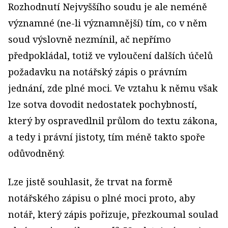
Rozhodnutí Nejvyššího soudu je ale neméně
významné (ne-li významnější) tím, co v něm
soud výslovně nezmínil, ač nepřímo
předpokládal, totiž ve vyloučení dalších účelů
požadavku na notářský zápis o právním
jednání, zde plné moci. Ve vztahu k němu však
lze sotva dovodit nedostatek pochybností,
který by ospravedlnil průlom do textu zákona,
a tedy i právní jistoty, tím méně takto spoře
odůvodněný.
Lze jistě souhlasit, že trvat na formě
notářského zápisu o plné moci proto, aby
notář, který zápis pořizuje, přezkoumal soulad