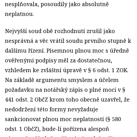
nesplňovala, posoudily jako absolutně
neplatnou.
Nejvyšší soud obě rozhodnutí zrušil jako
nesprávná a věc vrátil soudu prvního stupně k
dalšímu řízení. Písemnou plnou moc s úředně
ověřenými podpisy měl za dostatečnou,
vzhledem ke zvláštní úpravě v § 6 odst. 1 ZOK.
Na základě argumentu smyslem a účelem
požadavku na notářský zápis o plné moci v §
441 odst. 2 ObčZ krom toho obecně uzavřel, že
nedodržení této formy nevyžaduje
sankcionovat plnou moc neplatností (§ 580
odst. 1 ObčZ), bude-li pořízena alespoň