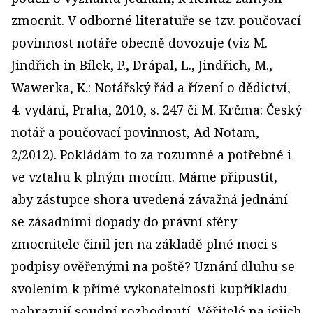
zmocnit. V odborné literatuře se tzv. poučovací
povinnost notáře obecně dovozuje (viz M.
Jindřich in Bílek, P., Drápal, L., Jindřich, M.,
Wawerka, K.: Notářský řád a řízení o dědictví,
4. vydání, Praha, 2010, s. 247 či M. Krčma: Český
notář a poučovací povinnost, Ad Notam,
2/2012). Pokládám to za rozumné a potřebné i
ve vztahu k plným mocím. Máme připustit,
aby zástupce shora uvedená závažná jednání
se zásadními dopady do právní sféry
zmocnitele činil jen na základě plné moci s
podpisy ověřenými na poště? Uznání dluhu se
svolením k přímé vykonatelnosti kupříkladu
nahrazují soudní rozhodnutí. Věřitelé na jejich