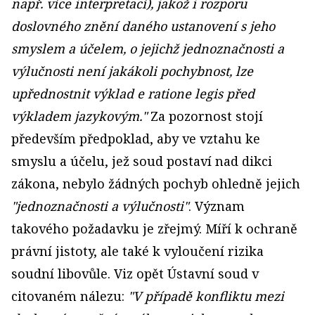
např. více interpretací), jakož i rozporu
doslovného znění daného ustanovení s jeho
smyslem a účelem, o jejichž jednoznačnosti a
výlučnosti není jakákoli pochybnost, lze
upřednostnit výklad e ratione legis před
výkladem jazykovým."
Za pozornost stojí
především předpoklad, aby ve vztahu ke
smyslu a účelu, jež soud postaví nad dikci
zákona, nebylo žádných pochyb ohledně jejich
"jednoznačnosti a výlučnosti"
. Význam
takového požadavku je zřejmý. Míří k ochraně
právní jistoty, ale také k vyloučení rizika
soudní libovůle. Viz opět Ústavní soud v
citovaném nálezu:
"V případě konfliktu mezi