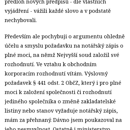
předloh nových předpisů - dle vlastních
vyjádření - vážili každé slovo a v podstatě
nechybovali.
Především ale pochybuji o argumentu ohledně
účelu a smyslu požadavku na notářský zápis o
plné moci, na němž Nejvyšší soud založil své
rozhodnutí. Ve vztahu k obchodním
korporacím rozhodnutí vítám. Výslovný
požadavek § 441 odst. 2 ObčZ, který i pro plné
moci k založení společnosti či rozhodnutí
jediného společníka o změně zakladatelské
listiny nebo stanov vyžaduje notářský zápis,
mám za přehnaný. Dávno jsem poukazoval na
jeho nesmyslnost. Ostatně i ministerstvo