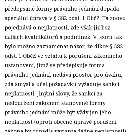
předepsané formy právního jednání dopadá
speciální úprava v § 582 odst. 1 ObčZ. Ta znovu
pojednává o neplatnosti, zde však již bez
dalších kvalifikátorů a podmínek. V teorii tak
bylo možno zaznamenat názor, že dikce § 582
odst. 1 ObčZ ve vztahu k porušení zákonného
ustanovení, jímž se předepisuje forma
právního jednání, nedává prostor pro úvahu,
zda smysl a účel požadavku vyžaduje sankci
neplatnosti. Jinými slovy, že sankcí za
nedodržení zákonem stanovené formy
právního jednání může být vždy jen jeho
neplatnost (oproti obecné úpravě porušení
zákona by odpadla varianta žádné neplatnosti).