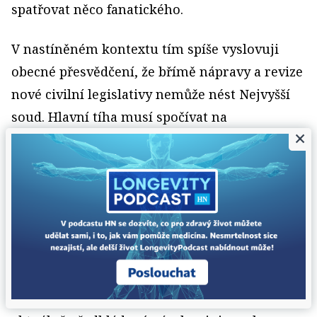
spatřovat něco fanatického.
V nastíněném kontextu tím spíše vyslovuji
obecné přesvědčení, že břímě nápravy a revize
nové civilní legislativy nemůže nést Nejvyšší
soud. Hlavní tíha musí spočívat na
×
zákonodárci. Posuzované rozhodnutí jen
dokládá, jak důležité je přikročit k novele
občanského zákoníku, která by jeho známé
chyby odstranila primárními mechanismy pro
tvorbu práva. Dlouhodobě nelze připustit stav,
kdy zákon je vykládán sice v souladu se svým
rozumným účelem a smyslem, avšak proti
svému textu. Podporuji stanovisko, že