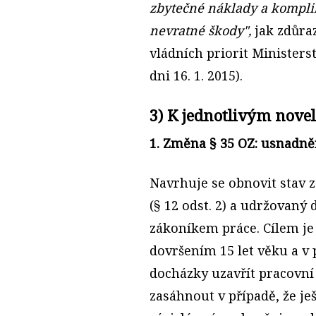
zbytečné náklady a komplik
nevratné škody",
jak zdůra
vládních priorit Ministers
dni 16. 1. 2015).
3) K jednotlivým nov
1. Změna § 35 OZ: usnadně
Navrhuje se obnovit stav 
(§ 12 odst. 2) a udržovaný 
zákoníkem práce. Cílem je
dovršením 15 let věku a v
docházky uzavřít pracovní 
zasáhnout v případě, že je