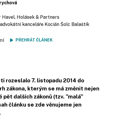
rychová
r Havel, Holásek & Partners
 advokátní kanceláře Kocián Šolc Balaštík
čtení
PŘEHRÁT ČLÁNEK
i rozeslalo 7. listopadu 2014 do
vrh zákona, kterým se má změnit nejen
 pět dalších zákonů (tzv. "malá"
sah článku se zde věnujeme jen
.