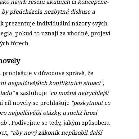
ako návrh řešení akutních či koncepčně-
 by předcházela nezbytná diskuse a
k prezentuje individuální názory svých
legia, pokud to uznají za vhodné, projeví
ých fórech.
 novely
i prohlašuje v důvodové zprávě, že
ní nejpalčivějších konfliktních situací",
ladu"
a zasluhuje
"co možná nejrychlejší
í cíl novely se prohlašuje
"poskytnout co
ro nejpalčivější otázky, u nichž hrozí
ob".
Podívejme se tedy, jakým způsobem
out,
"aby nový zákoník nepůsobil další