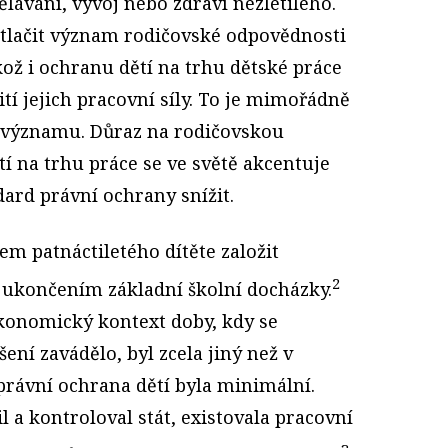
ělávání, vývoj nebo zdraví nezletilého.
tlačit význam rodičovské odpovědnosti
kož i ochranu dětí na trhu dětské práce
tí jejich pracovní síly. To je mimořádně
o významu. Důraz na rodičovskou
í na trhu práce se ve světě akcentuje
dard právní ochrany snížit.
m patnáctiletého dítěte založit
2
 ukončením základní školní docházky.
konomický kontext doby, kdy se
ení zavádělo, byl zcela jiný než v
rávní ochrana dětí byla minimální.
l a kontroloval stát, existovala pracovní