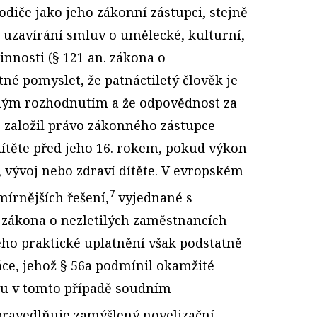
rodiče jako jeho zákonní zástupci, stejně
ři uzavírání smluv o umělecké, kulturní,
nnosti (§ 121 an. zákona o
tné pomyslet, že patnáctiletý člověk je
ným rozhodnutím a že odpovědnost za
Z založil právo zákonného zástupce
ítěte před jeho 16. rokem, pokud výkon
 vývoj nebo zdraví dítěte. V evropském
7
mírnějších řešení,
vyjednané s
 zákona o nezletilých zaměstnancích
ho praktické uplatnění však podstatně
áce, jehož § 56a podmínil okamžité
u v tomto případě soudním
ravedlňuje zamýšlený novelizační