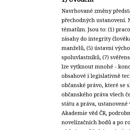
Navrhované změny představ
přechodných ustanovení. 
tématům. Jsou to: (1) prac
zásahy do integrity člověka
manželů, (5) ústavní výcho
spoluvlastníků, (7) svěře
lze vytknout mnohé - konce
obsahové i legislativně t
občanské právo, které se s
občanského práva všech če
státu a práva, ustanovené 
Akademie věd ČR, podrobn
novelizačních bodů a po ro