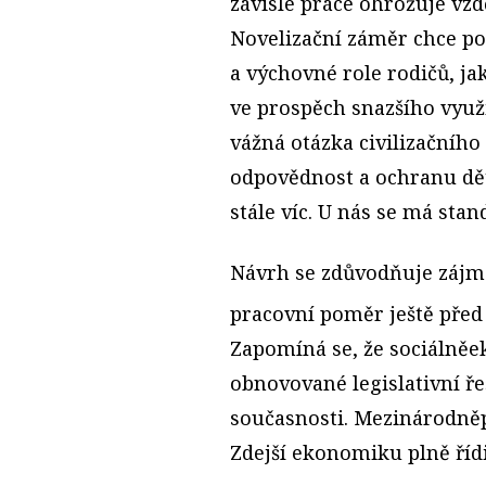
závislé práce ohrožuje vzd
Novelizační záměr chce po
a výchovné role rodičů, ja
ve prospěch snazšího využi
vážná otázka civilizačníh
odpovědnost a ochranu dět
stále víc. U nás se má stan
Návrh se zdůvodňuje zájme
pracovní poměr ještě před
Zapomíná se, že sociálněe
obnovované legislativní řeš
současnosti. Mezinárodněp
Zdejší ekonomiku plně řídi