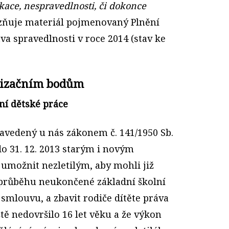
ace, nespravedlnosti, či dokonce
zňuje materiál pojmenovaný Plnění
tva spravedlnosti v roce 2014 (stav ke
elizačním bodům
ní dětské práce
zavedený u nás zákonem č. 141/1950 Sb.
do 31. 12. 2013 starým i novým
 umožnit nezletilým, aby mohli již
 průběhu neukončené základní školní
smlouvu, a zbavit rodiče dítěte práva
ště nedovršilo 16 let věku a že výkon