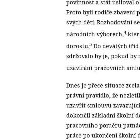
povinnost a stát usiloval o
Proto byli rodiče zbaveni 
svých dětí. Rozhodování se
4
národních výborech,
kter
5
dorostu.
Do devátých tříd 
zdržovalo by je, pokud by 
uzavírání pracovních smlu
Dnes je přece situace zcel
právní pravidlo, že nezleti
uzavřít smlouvu zavazující
dokončil základní školní d
pracovního poměru patnác
práce po ukončení školní 