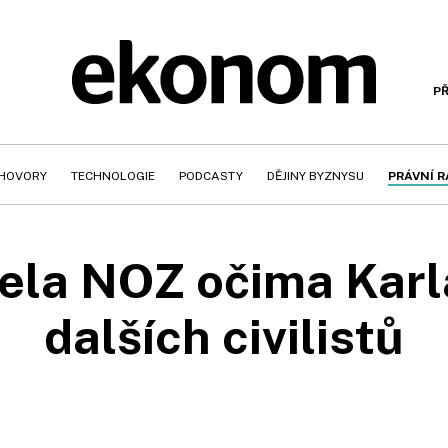
PŘ
HOVORY
TECHNOLOGIE
PODCASTY
DĚJINY BYZNYSU
PRÁVNÍ 
ela NOZ očima Karl
dalších civilistů