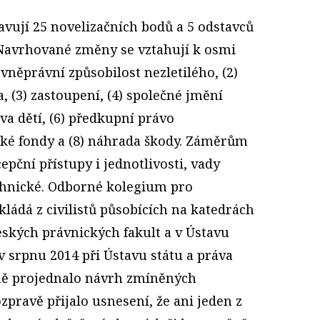
ují 25 novelizačních bodů a 5 odstavců
Navrhované změny se vztahují k osmi
ovněprávní způsobilost nezletilého, (2)
, (3) zastoupení, (4) společné jmění
va dětí, (6) předkupní právo
nské fondy a (8) náhrada škody. Záměrům
pční přístupy i jednotlivosti, vady
echnické. Odborné kolegium pro
kládá z civilistů působících na katedrách
ských právnických fakult a v Ústavu
v srpnu 2014 při Ústavu státu a práva
ě projednalo návrh zmíněných
zpravě přijalo usnesení, že ani jeden z