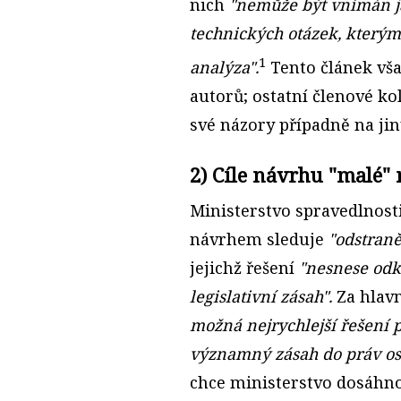
nich
"nemůže být vnímán j
technických otázek, kterým
1
analýza".
Tento článek vša
autorů; ostatní členové ko
své názory případně na jin
2) Cíle návrhu "malé"
Ministerstvo spravedlnost
návrhem sleduje
"odstraně
jejichž řešení
"nesnese odk
legislativní zásah".
Za hlavn
možná nejrychlejší řešení p
významný zásah do práv os
chce ministerstvo dosáhn