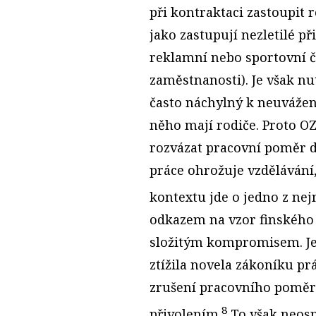
při kontraktaci zastoupit 
jako zastupují nezletilé p
reklamní nebo sportovní či
zaměstnanosti). Je však nu
často náchylný k neuváže
něho mají rodiče. Proto O
rozvázat pracovní poměr d
práce ohrožuje vzdělávání,
kontextu jde o jedno z nej
odkazem na vzor finského
složitým kompromisem. Je
ztížila novela zákoníku pr
zrušení pracovního poměr
8
přivolením.
To však neosp