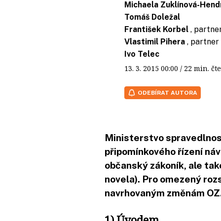
Michaela Zuklínová-Hend
Tomáš Doležal
František Korbel
, partne
Vlastimil Pihera
, partner
Ivo Telec
13. 3. 2015
00:00
/ 22 min. 
ODEBÍRAT AUTORA
Ministerstvo spravedlnost
připomínkového řízení ná
občanský zákoník, ale také
novela). Pro omezený roz
navrhovaným změnám OZ
1) Úvodem