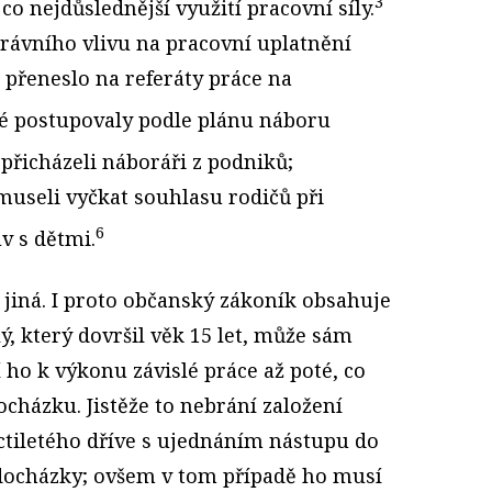
3
 co nejdůslednější využití pracovní síly.
právního vlivu na pracovní uplatnění
 přeneslo na referáty práce na
é postupovaly podle plánu náboru
přicházeli náboráři z podniků;
museli vyčkat souhlasu rodičů při
6
v s dětmi.
a jiná. I proto občanský zákoník obsahuje
lý, který dovršil věk 15 let, může sám
 ho k výkonu závislé práce až poté, co
ocházku. Jistěže to nebrání založení
tiletého dříve s ujednáním nástupu do
docházky; ovšem v tom případě ho musí