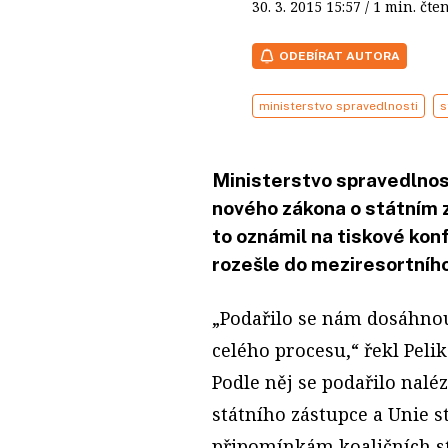
30. 3. 2015
15:57
/ 1 min. č
ODEBÍRAT AUTORA
ministerstvo spravedlnosti
s
Ministerstvo spravedlnos
nového zákona o státním z
to oznámil na tiskové kon
rozešle do meziresortního
„Podařilo se nám dosáhnou
celého procesu,“ řekl Peli
Podle něj se podařilo nalé
státního zástupce a Unie 
připomínkám koaličních str