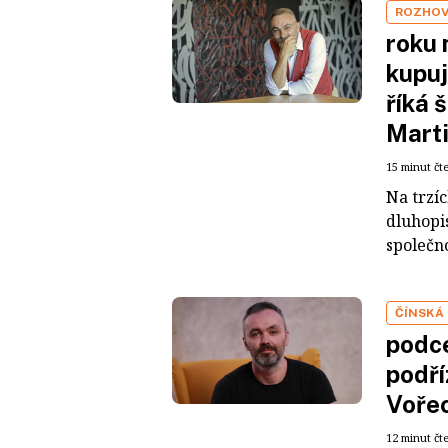
ROZHO
roku 
kupuj
říká 
Mart
15 minut čt
Na trzí
dluhopis
společno
ČÍNSKÁ
podce
podří
Voře
12 minut čt