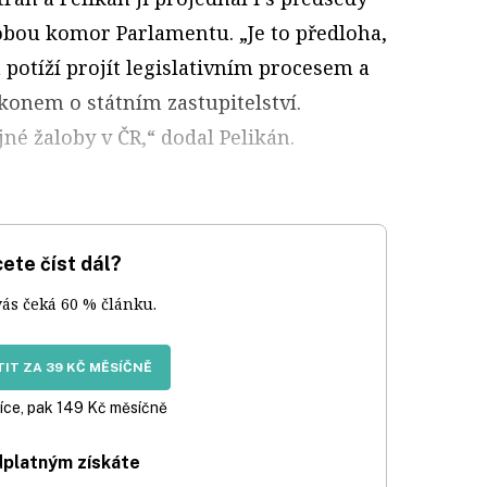
bou komor Parlamentu. „Je to předloha,
 potíží projít legislativním procesem a
onem o státním zastupitelství.
né žaloby v ČR,“ dodal Pelikán.
ete číst dál?
vás čeká 60 % článku.
IT ZA 39 KČ MĚSÍČNĚ
íce, pak 149 Kč měsíčně
dplatným získáte