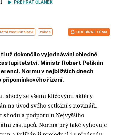
tení
PŘEHRÁT ČLÁNEK
tátní zastupitelství
zákon
ODEBÍRAT TÉMA
ti už dokončilo vyjednávání ohledně
astupitelství. Ministr Robert Pelikán
ferenci. Normu v nejbližších dnech
 připomínkového řízení.
t shody se všemi klíčovými aktéry
kán na úvod svého setkání s novináři.
zt shodu a podporu u Nejvyššího
státní zástupců. Norma prý také vyhovuje
an a Pelikán ji projednal i s předsedy