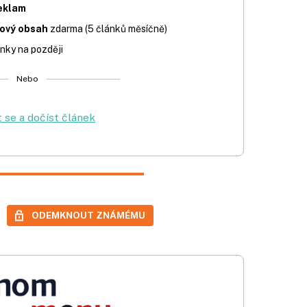
eklam
iový obsah
zdarma (5 článků měsíčně)
nky na později
Nebo
t se a dočíst článek
ODEMKNOUT ZNÁMÉMU