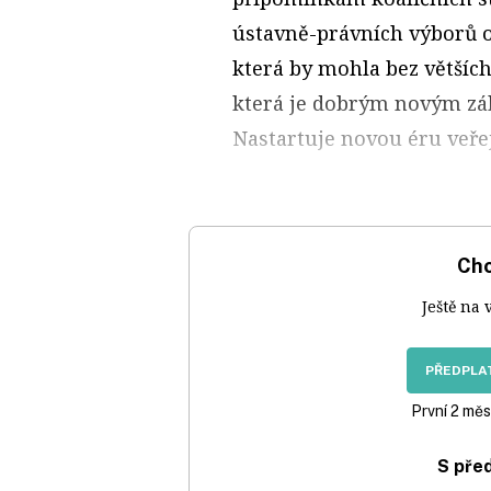
ústavně-právních výborů o
která by mohla bez větších
která je dobrým novým zák
Nastartuje novou éru veřej
Chc
Ještě na 
PŘEDPLAT
První 2 měs
S pře