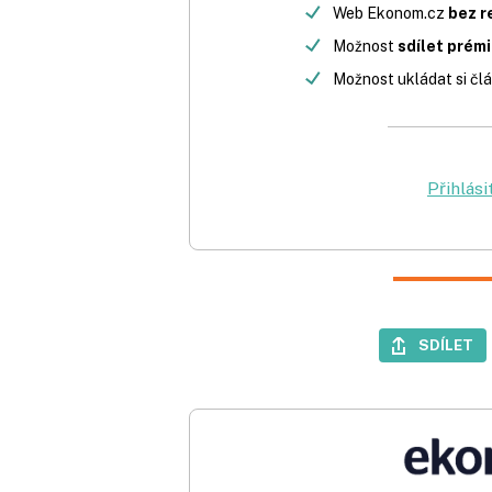
Web Ekonom.cz
bez r
Možnost
sdílet prém
Možnost ukládat si člá
Přihlási
SDÍLET