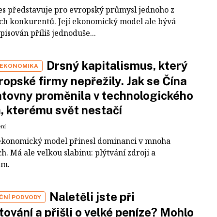
es představuje pro evropský průmysl jednoho z
ích konkurentů. Její ekonomický model ale bývá
pisován příliš jednoduše...
Drsný kapitalismus, který
 EKONOMIKA
ropské firmy nepřežily. Jak se Čína
tovny proměnila v technologického
a, kterému svět nestačí
ení
ekonomický model přinesl dominanci v mnoha
h. Má ale velkou slabinu: plýtvání zdroji a
em.
Naletěli jste při
IČNÍ PODVODY
tování a přišli o velké peníze? Mohlo