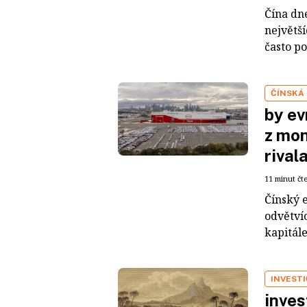
Čína dn
největš
často po
ČÍNSKÁ
by ev
z mon
rival
11 minut čt
Čínský 
odvětvíc
kapitál
INVEST
inves