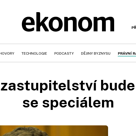
PŘ
HOVORY
TECHNOLOGIE
PODCASTY
DĚJINY BYZNYSU
PRÁVNÍ 
 zastupitelství bude
se speciálem