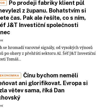
Po prodeji fabriky klient půl
VOR
nevylezl z županu. Bohatstvím si
ete čas. Pak ale řešíte, co s ním,
šéf J&T Investiční společnosti
inec
ení
ch se hromadí varovné signály, od vysokých výnosů
ů po obavy z přehřátí sektoru AI. Šéf J&T Investiční
sti Tomáš...
Čínu bychom neměli
 EKONOMIKA
ňovat ani glorifikovat. Evropa si
zla větev sama, říká Dan
chovský
ení