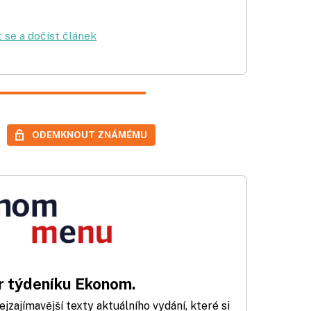
t se a dočíst článek
ODEMKNOUT ZNÁMÉMU
 týdeníku Ekonom.
zajímavější texty aktuálního vydání, které si