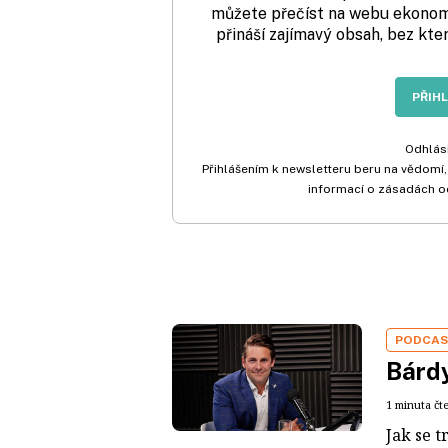
můžete přečíst na webu ekonom.
přináší zajímavý obsah, bez kte
PŘIH
Odhlási
Přihlášením k newsletteru beru na vědomí,
informací o zásadách o
PODCA
Bárdy
1 minuta čt
Jak se t