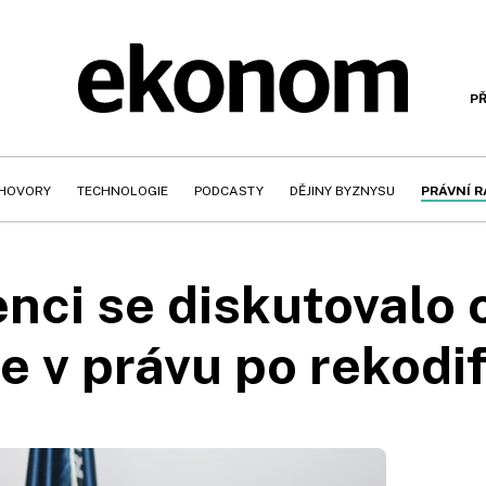
PŘ
HOVORY
TECHNOLOGIE
PODCASTY
DĚJINY BYZNYSU
PRÁVNÍ 
nci se diskutovalo 
te v právu po rekodif