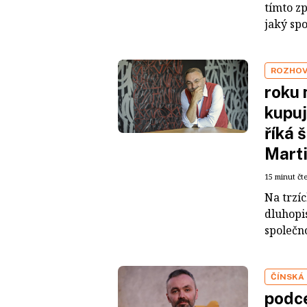
tímto z
jaký sp
ROZHO
roku 
kupuj
říká 
Mart
15 minut čt
Na trzí
dluhopis
společno
ČÍNSKÁ
podce