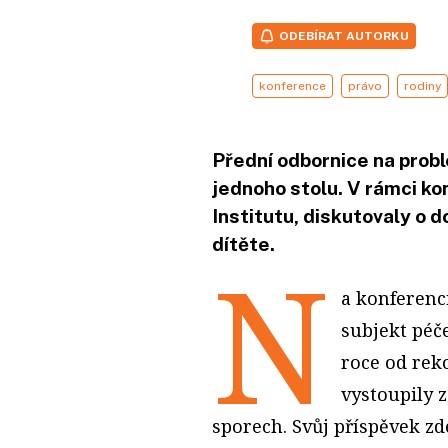
ODEBÍRAT AUTORKU
konference
právo
rodiny
Přední odbornice na probl
jednoho stolu. V rámci ko
Institutu, diskutovaly o 
dítěte.
N
a konferenci
subjekt péče
roce od rek
vystoupily 
sporech. Svůj příspěvek z