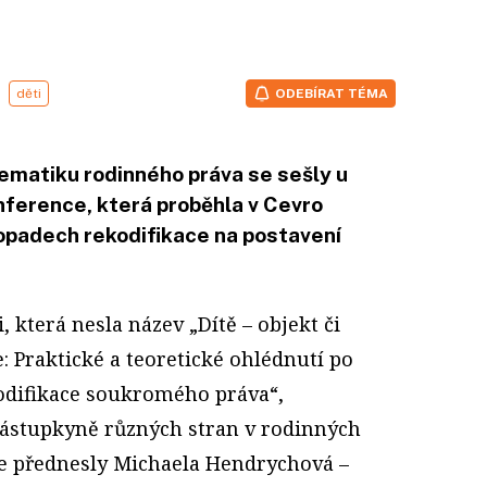
děti
ODEBÍRAT TÉMA
ematiku rodinného práva se sešly u
nference, která proběhla v Cevro
dopadech rekodifikace na postavení
, která nesla název „Dítě – objekt či
: Praktické a teoretické ohlédnutí po
odifikace soukromého práva“,
zástupkyně různých stran v rodinných
de přednesly Michaela Hendrychová –