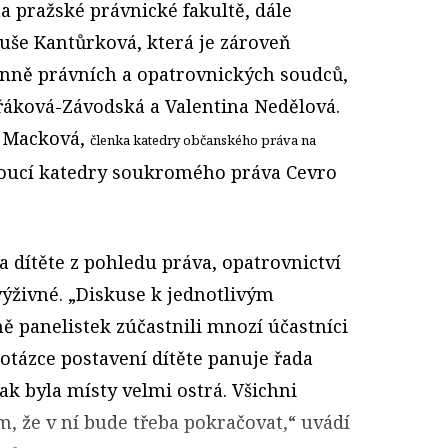
a pražské právnické fakultě, dále
še Kantůrková, která je zároveň
nně právních a opatrovnických soudců,
řáková-Závodská a Valentina Nedělová.
a Macková,
členka katedry občanského práva na
oucí katedry soukromého práva Cevro
 dítěte z pohledu práva, opatrovnictví
výživné. „Diskuse k jednotlivým
ě panelistek zúčastnili mnozí účastníci
v otázce postavení dítěte panuje řada
ak byla místy velmi ostrá. Všichni
m, že v ní bude třeba pokračovat,“ uvádí