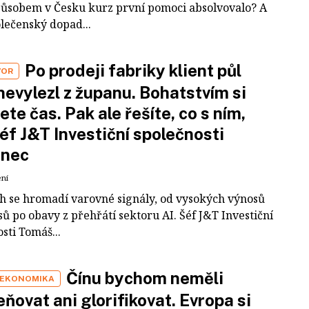
působem v Česku kurz první pomoci absolvovalo? A
olečenský dopad...
Po prodeji fabriky klient půl
VOR
nevylezl z županu. Bohatstvím si
ete čas. Pak ale řešíte, co s ním,
šéf J&T Investiční společnosti
inec
ení
ch se hromadí varovné signály, od vysokých výnosů
ů po obavy z přehřátí sektoru AI. Šéf J&T Investiční
sti Tomáš...
Čínu bychom neměli
 EKONOMIKA
ňovat ani glorifikovat. Evropa si