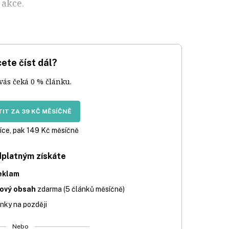
akce.
ete číst dál?
 vás čeká 0 % článku.
IT ZA 39 KČ MĚSÍČNĚ
íce, pak 149 Kč měsíčně
dplatným získáte
eklam
iový obsah
zdarma (5 článků měsíčně)
nky na později
Nebo