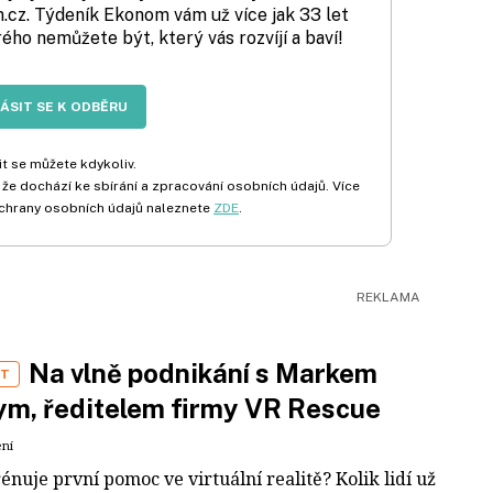
cz. Týdeník Ekonom vám už více jak 33 let
rého nemůžete být, který vás rozvíjí a baví!
LÁSIT SE K ODBĚRU
t se můžete kdykoliv.
 že dochází ke sbírání a zpracování osobních údajů. Více
chrany osobních údajů naleznete
ZDE
.
Na vlně podnikání s Markem
ST
m, ředitelem firmy VR Rescue
ení
rénuje první pomoc ve virtuální realitě? Kolik lidí už