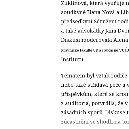
Zuklínová, která vyučuje n
soudkyně Hana Nová a Libu
předsedkyní Sdružení rodi
a také advokátky Jana Dvo
Diskusi moderovala Alen
ved
Právnické fakultě UK a současně
Institutu.
Tématem byl vztah rodiče a
nebo také střídavá péče a 
příspěvkům, které se krom
z auditoria, potvrdila, že 
zásadních sporů. Diskuse t
zúčastnění se shodli na to