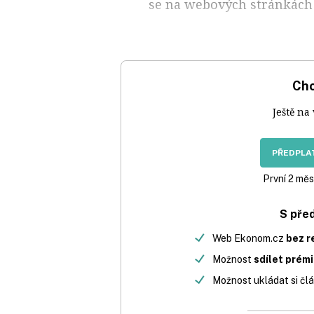
se na webových stránkách 
Chc
Ještě na
PŘEDPLAT
První 2 měs
S pře
Web Ekonom.cz
bez r
Možnost
sdílet prém
Možnost ukládat si člá