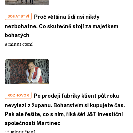
Proč většina lidí asi nikdy
BOHATSTVÍ
nezbohatne. Co skutečně stojí za majetkem
bohatých
8 minut čtení
Po prodeji fabriky klient půl roku
ROZHOVOR
nevylezl z županu. Bohatstvím si kupujete čas.
Pak ale řešíte, co s ním, říká šéf J&T Investiční
společnosti Martinec
15 minut čtení