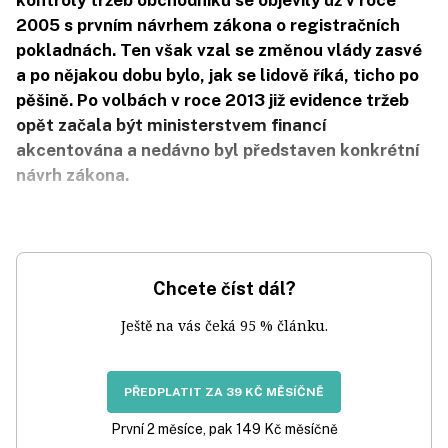
kontroly tržeb obchodníků se objevily už v roce
2005 s prvním návrhem zákona o registračních
pokladnách. Ten však vzal se změnou vlády zasvé
a po nějakou dobu bylo, jak se lidově říká, ticho po
pěšině. Po volbách v roce 2013 již evidence tržeb
opět začala být ministerstvem financí
akcentována a nedávno byl představen konkrétní
návrh zákona.
Chcete číst dál?
Ještě na vás čeká 95 % článku.
PŘEDPLATIT ZA 39 KČ MĚSÍČNĚ
První 2 měsíce, pak 149 Kč měsíčně