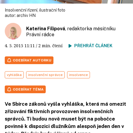
Insolvenční řízení, ilustrační foto
autor:
archiv HN
Kateřina Filipová
, redaktorka měsíčníku
Právní rádce
4. 5. 2015
11:11
/ 2 min. čtení
PŘEHRÁT ČLÁNEK
ODEBÍRAT AUTORKU
vyhláška
insolvenční správce
insolvence
ODEBÍRAT TÉMA
Ve Sbírce zákonů vyšla vyhláška, která má omezit
zřizování fiktivních provozoven insolvenčních
správců. Ti budou nově muset být na pobočce
povinně k dispozici dlužníkům alespoň jeden den v