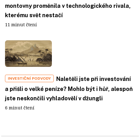
montovny proměnila v technologického rivala,
kterému svět nestačí
11 minut čtení
Naletěli jste při investování
INVESTIČNÍ PODVODY
a přišli o velké peníze? Mohlo být i hůř, alespoň
jste neskončili vyhladovělí v džungli
6 minut čtení