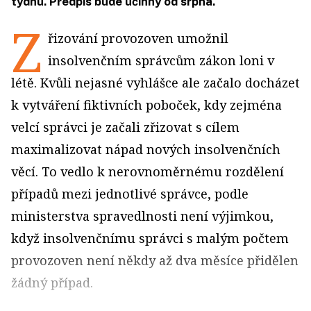
týdnu. Předpis bude účinný od srpna.
Z
řizování provozoven umožnil
insolvenčním správcům zákon loni v
létě. Kvůli nejasné vyhlášce ale začalo docházet
k vytváření fiktivních poboček, kdy zejména
velcí správci je začali zřizovat s cílem
maximalizovat nápad nových insolvenčních
věcí. To vedlo k nerovnoměrnému rozdělení
případů mezi jednotlivé správce, podle
ministerstva spravedlnosti není výjimkou,
když insolvenčnímu správci s malým počtem
provozoven není někdy až dva měsíce přidělen
žádný případ.