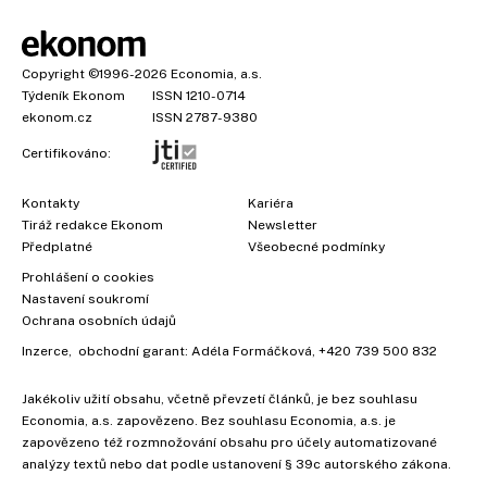
Copyright
©1996-2026
Economia, a.s.
Týdeník Ekonom
ISSN 1210-0714
ekonom.cz
ISSN 2787-9380
Certifikováno:
Kontakty
Kariéra
Tiráž redakce Ekonom
Newsletter
Předplatné
Všeobecné podmínky
Prohlášení o cookies
Nastavení soukromí
Ochrana osobních údajů
Inzerce
, obchodní garant:
Adéla Formáčková
,
+420 739 500 832
Jakékoliv užití obsahu, včetně převzetí článků, je bez souhlasu
Economia, a.s. zapovězeno. Bez souhlasu Economia, a.s. je
zapovězeno též rozmnožování obsahu pro účely automatizované
analýzy textů nebo dat podle ustanovení § 39c autorského zákona.