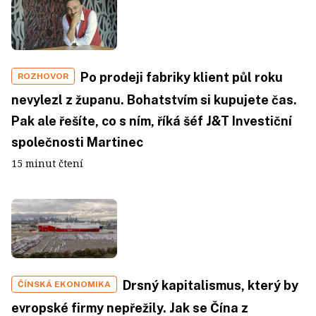
Po prodeji fabriky klient půl roku
ROZHOVOR
nevylezl z županu. Bohatstvím si kupujete čas.
Pak ale řešíte, co s ním, říká šéf J&T Investiční
společnosti Martinec
15 minut čtení
Drsný kapitalismus, který by
ČÍNSKÁ EKONOMIKA
evropské firmy nepřežily. Jak se Čína z