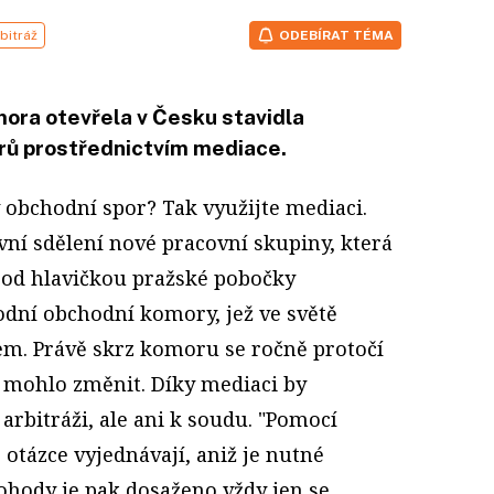
bitráž
ODEBÍRAT TÉMA
ora otevřela v Česku stavidla
orů prostřednictvím mediace.
ý obchodní spor? Tak využijte mediaci.
avní sdělení nové pracovní skupiny, která
pod hlavičkou pražské pobočky
dní obchodní komory, jež ve světě
rem. Právě skrz komoru se ročně protočí
se mohlo změnit. Díky mediaci by
rbitráži, ale ani k soudu. "Pomocí
otázce vyjednávají, aniž je nutné
ohody je pak dosaženo vždy jen se