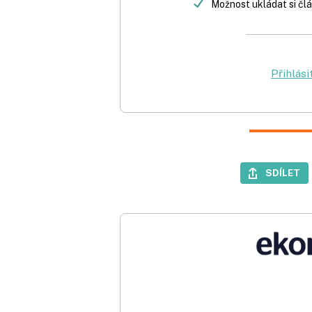
Možnost ukládat si člá
Přihlási
SDÍLET