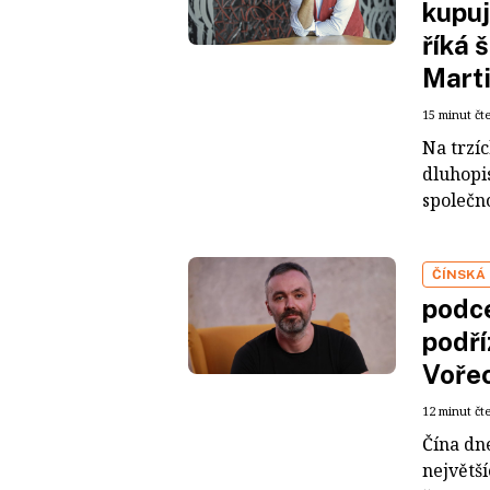
kupuj
říká 
Mart
15 minut čt
Na trzí
dluhopis
společno
ČÍNSKÁ
podce
podří
Voře
12 minut čt
Čína dn
největš