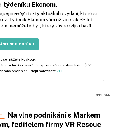
 týdeníku Ekonom.
zajímavější texty aktuálního vydání, které si
cz. Týdeník Ekonom vám už více jak 33 let
rého nemůžete být, který vás rozvíjí a baví!
LÁSIT SE K ODBĚRU
t se můžete kdykoliv.
 že dochází ke sbírání a zpracování osobních údajů. Více
chrany osobních údajů naleznete
ZDE
.
Na vlně podnikání s Markem
ST
m, ředitelem firmy VR Rescue