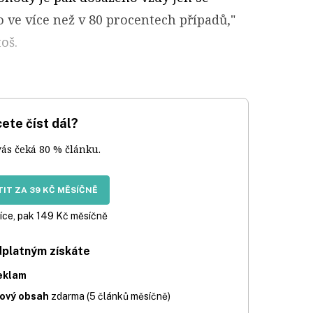
 ve více než v 80 procentech případů,"
oš.
ete číst dál?
vás čeká 80 % článku.
IT ZA 39 KČ MĚSÍČNĚ
íce, pak 149 Kč měsíčně
dplatným získáte
eklam
iový obsah
zdarma (5 článků měsíčně)