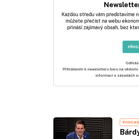
Newsletter
Každou středu vám představíme nej
můžete přečíst na webu ekonom.
přináší zajímavý obsah, bez kte
PŘIH
Odhlási
Přihlášením k newsletteru beru na vědomí,
informací o zásadách o
PODCA
Bárdy