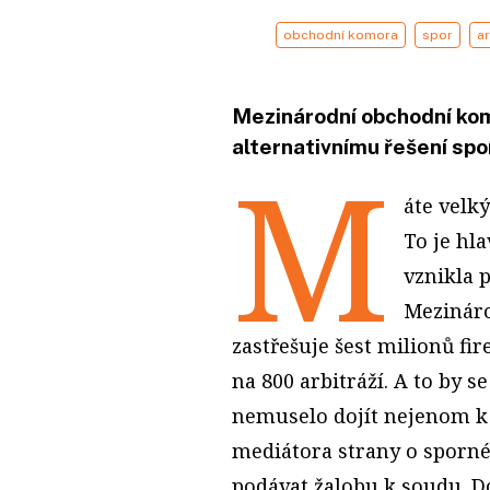
obchodní komora
spor
ar
Mezinárodní obchodní kom
alternativnímu řešení sp
M
áte velk
To je hl
vznikla 
Mezináro
zastřešuje šest milionů fi
na 800 arbitráží. A to by 
nemuselo dojít nejenom k a
mediátora strany o sporné 
podávat žalobu k soudu. D