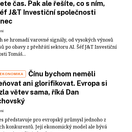
ete čas. Pak ale řešíte, co s ním,
šéf J&T Investiční společnosti
inec
ení
ch se hromadí varovné signály, od vysokých výnosů
ů po obavy z přehřátí sektoru AI. Šéf J&T Investiční
sti Tomáš...
Čínu bychom neměli
 EKONOMIKA
ňovat ani glorifikovat. Evropa si
zla větev sama, říká Dan
chovský
ení
es představuje pro evropský průmysl jednoho z
ích konkurentů. Její ekonomický model ale bývá