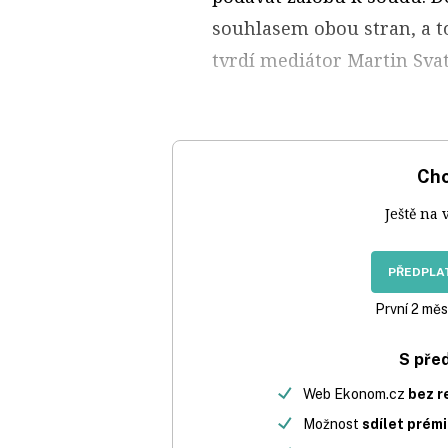
souhlasem obou stran, a to
tvrdí mediátor Martin Svat
Chc
Ještě na 
PŘEDPLAT
První 2 měs
S pře
Web Ekonom.cz
bez r
Možnost
sdílet prém