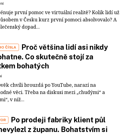
ení
rénuje první pomoc ve virtuální realitě? Kolik lidí už
působem v Česku kurz první pomoci absolvovalo? A
olečenský dopad...
Proč většina lidí asi nikdy
HO ČÍSLA
hatne. Co skutečně stojí za
tkem bohatých
ní
ověk chvíli brouzdá po YouTube, narazí na
odné věci. Třeba na diskusi mezi „chudými“ a
i“, v níž...
Po prodeji fabriky klient půl
VOR
nevylezl z županu. Bohatstvím si