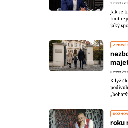
1 minuta čt
Jak se t
tímto z
jaký sp
Z NOVÉ
nezbo
maje
8 minut čte
Když čl
podivuh
„bohatým
ROZHO
roku 