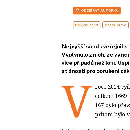
ODEBÍRAT AUTORKU
Nejvyšší soud
trestní právo
Nejvyšší soud zveřejnil st
Vyplynulo z nich, že vyřídi
více případů než loni. Usp
stížností pro porušení zák
V
roce 2014 vyř
celkem 1669 d
167 bylo přev
přitom bylo v