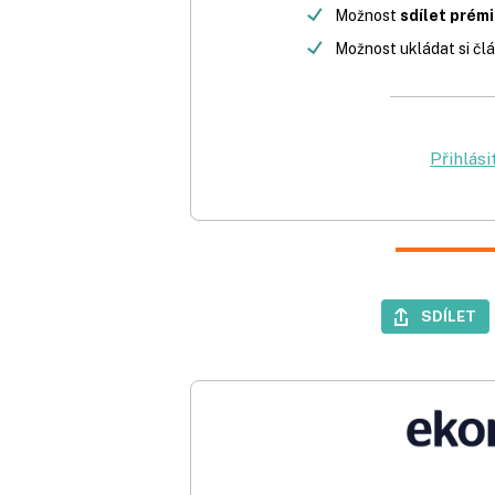
Možnost
sdílet prém
Možnost ukládat si člá
Přihlási
SDÍLET