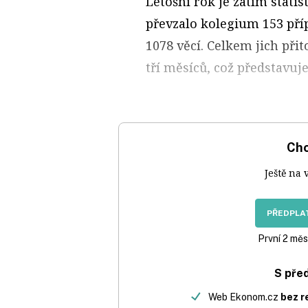
Letošní rok je zatím stati
převzalo kolegium 153 pří
1078 věcí. Celkem jich při
tří měsíců, což představuj
Chc
Ještě na 
PŘEDPLAT
První 2 měs
S pře
Web Ekonom.cz
bez r