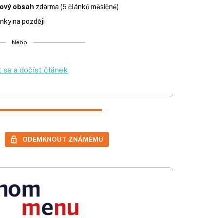
iový obsah
zdarma (5 článků měsíčně)
nky na později
Nebo
t se a dočíst článek
ODEMKNOUT ZNÁMÉMU