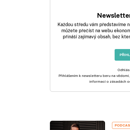
Newsletter
Každou středu vám představíme nej
můžete přečíst na webu ekonom.
přináší zajímavý obsah, bez kte
PŘIH
Odhlási
Přihlášením k newsletteru beru na vědomí,
informací o zásadách o
PODCA