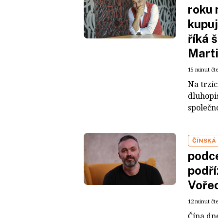
roku 
kupuj
říká 
Mart
15 minut čt
Na trzí
dluhopis
společno
ČÍNSKÁ
podce
podří
Voře
12 minut čt
Čína dn