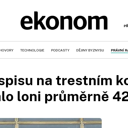
PŘ
HOVORY
TECHNOLOGIE
PODCASTY
DĚJINY BYZNYSU
PRÁVNÍ 
 spisu na trestním k
alo loni průměrně 42