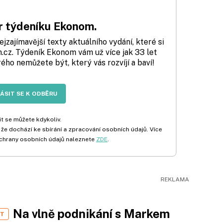
 týdeníku Ekonom.
zajímavější texty aktuálního vydání, které si
cz. Týdeník Ekonom vám už více jak 33 let
rého nemůžete být, který vás rozvíjí a baví!
LÁSIT SE K ODBĚRU
t se můžete kdykoliv.
 že dochází ke sbírání a zpracování osobních údajů. Více
chrany osobních údajů naleznete
ZDE
.
Na vlně podnikání s Markem
ST