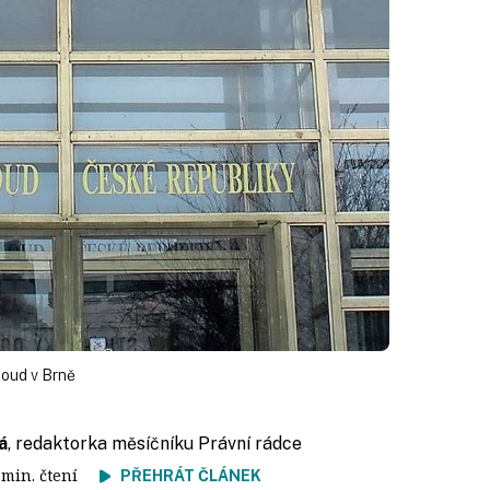
soud v Brně
á
, redaktorka měsíčníku Právní rádce
3 min. čtení
PŘEHRÁT ČLÁNEK