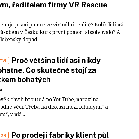
m, ředitelem firmy VR Rescue
ení
rénuje první pomoc ve virtuální realitě? Kolik lidí už
působem v Česku kurz první pomoci absolvovalo? A
olečenský dopad...
Proč většina lidí asi nikdy
TVÍ
hatne. Co skutečně stojí za
tkem bohatých
ní
ověk chvíli brouzdá po YouTube, narazí na
odné věci. Třeba na diskusi mezi „chudými“ a
i“, v níž...
Po prodeji fabriky klient půl
VOR