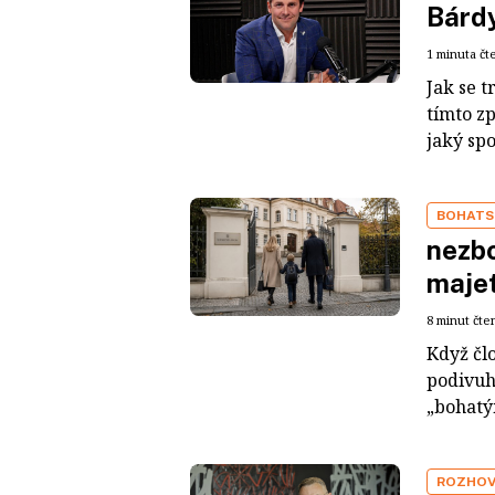
Bárdy
1 minuta čt
Jak se t
tímto z
jaký sp
BOHATS
nezbo
maje
8 minut čte
Když čl
podivuh
„bohatým
ROZHO