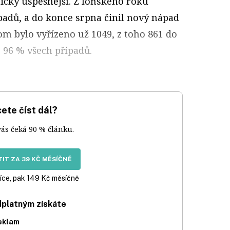
sticky úspěšnější. Z loňského roku
padů, a do konce srpna činil nový nápad
tom bylo vyřízeno už 1049, z toho 861 do
e 96 % všech případů.
ete číst dál?
vás čeká 90 % článku.
IT ZA 39 KČ MĚSÍČNĚ
íce, pak 149 Kč měsíčně
dplatným získáte
eklam