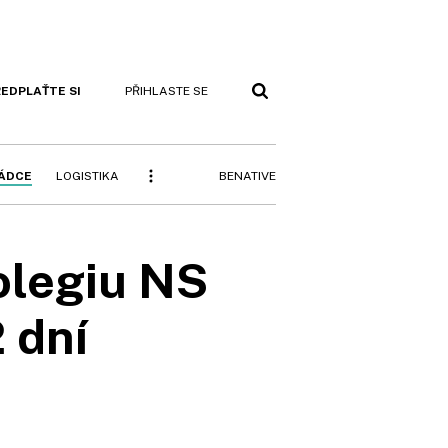
EDPLAŤTE SI
PŘIHLASTE SE
BENATIVE
RÁDCE
LOGISTIKA
olegiu NS
 dní