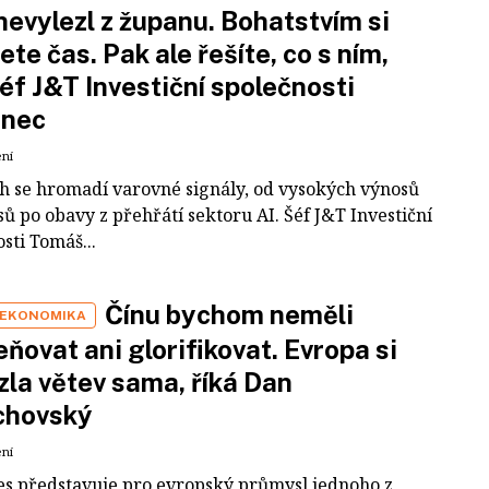
nevylezl z županu. Bohatstvím si
ete čas. Pak ale řešíte, co s ním,
šéf J&T Investiční společnosti
inec
ení
ch se hromadí varovné signály, od vysokých výnosů
ů po obavy z přehřátí sektoru AI. Šéf J&T Investiční
sti Tomáš...
Čínu bychom neměli
 EKONOMIKA
ňovat ani glorifikovat. Evropa si
zla větev sama, říká Dan
chovský
ení
es představuje pro evropský průmysl jednoho z