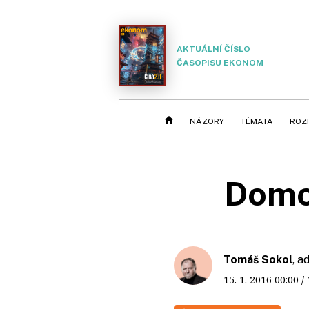
AKTUÁLNÍ ČÍSLO
ČASOPISU EKONOM
NÁZORY
TÉMATA
ROZ
Domo
Tomáš Sokol
, a
15. 1. 2016
00:00
/