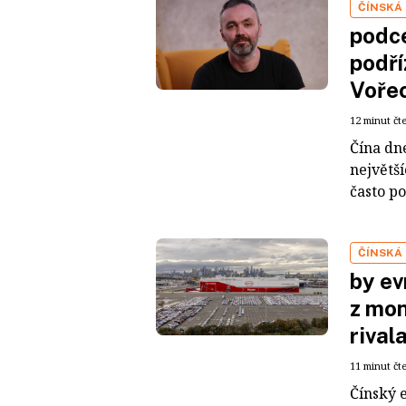
ČÍNSKÁ
podce
podří
Voře
12 minut čt
Čína dn
největš
často po
ČÍNSKÁ
by ev
z mon
rival
11 minut čt
Čínský 