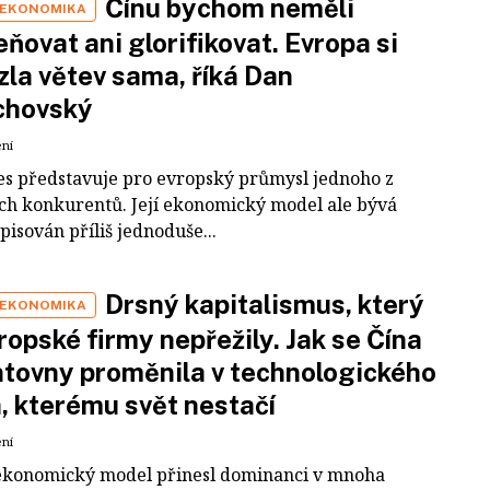
Čínu bychom neměli
 EKONOMIKA
ňovat ani glorifikovat. Evropa si
zla větev sama, říká Dan
chovský
ení
es představuje pro evropský průmysl jednoho z
ích konkurentů. Její ekonomický model ale bývá
pisován příliš jednoduše...
Drsný kapitalismus, který
 EKONOMIKA
ropské firmy nepřežily. Jak se Čína
tovny proměnila v technologického
a, kterému svět nestačí
ení
ekonomický model přinesl dominanci v mnoha