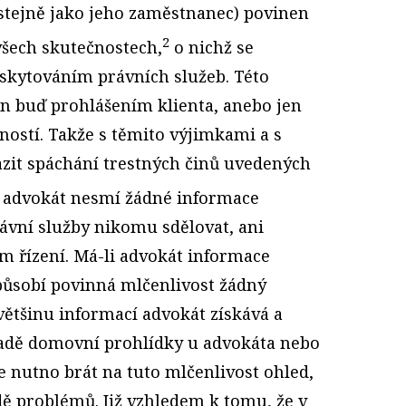
 (stejně jako jeho zaměstnanec) povinen
2
všech skutečnostech,
o nichž se
oskytováním právních služeb. Této
n buď prohlášením klienta, anebo jen
ností. Takže s těmito výjimkami a s
zit spáchání trestných činů uvedených
advokát nesmí žádné informace
rávní služby nikomu sdělovat, ani
 řízení. Má-li advokát informace
působí povinná mlčenlivost žádný
většinu informací advokát získává a
padě domovní prohlídky u advokáta nebo
e nutno brát na tuto mlčenlivost ohled,
dě problémů. Již vzhledem k tomu, že v