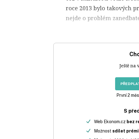
roce 2013 bylo takových pr
nejde o problém zanedbate
Chc
Ještě na 
PŘEDPLAT
První 2 měs
S pře
Web Ekonom.cz
bez r
Možnost
sdílet prém