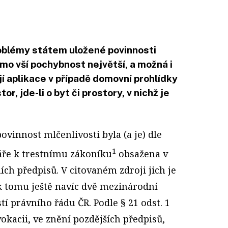
oblémy státem uložené povinnosti
mo vší pochybnost největší, a možná i
jí aplikace v případě domovní prohlídky
or, jde-li o byt či prostory, v nichž je
ovinnost mlčenlivosti byla (a je) dle
1
ře k trestnímu zákoníku
obsažena v
ích předpisů. V citovaném zdroji jich je
k tomu ještě navíc dvě mezinárodní
tí právního řádu ČR. Podle § 21 odst. 1
vokacii, ve znění pozdějších předpisů,