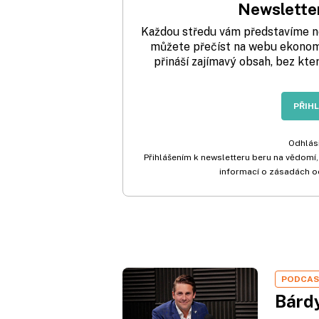
Newsletter
Každou středu vám představíme nej
můžete přečíst na webu ekonom.
přináší zajímavý obsah, bez kte
PŘIH
Odhlási
Přihlášením k newsletteru beru na vědomí,
informací o zásadách o
PODCA
Bárdy