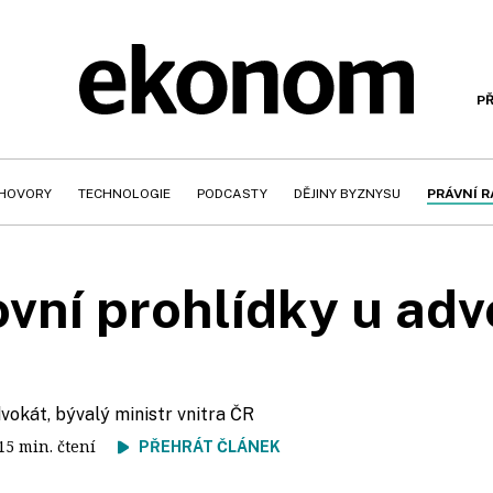
PŘ
HOVORY
TECHNOLOGIE
PODCASTY
DĚJINY BYZNYSU
PRÁVNÍ 
vní prohlídky u adv
dvokát, bývalý ministr vnitra ČR
 15 min. čtení
PŘEHRÁT ČLÁNEK