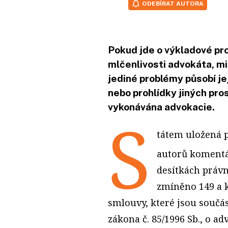
ODEBÍRAT AUTORA
Pokud jde o výkladové pr
mlčenlivosti advokáta, mi
jediné problémy působí je
nebo prohlídky jiných prost
vykonávána advokacie.
S
tátem uložená p
autorů komentá
desítkách právn
zmíněno 149 a 
smlouvy, které jsou součás
zákona č. 85/1996 Sb., o ad