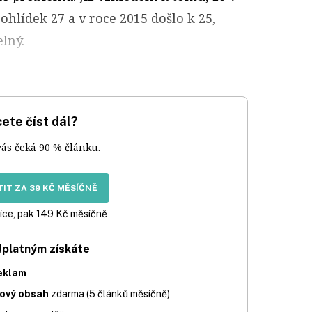
ohlídek 27 a v roce 2015 došlo k 25,
lný.
ete číst dál?
vás čeká 90 % článku.
IT ZA 39 KČ MĚSÍČNĚ
íce, pak 149 Kč měsíčně
dplatným získáte
eklam
iový obsah
zdarma (5 článků měsíčně)