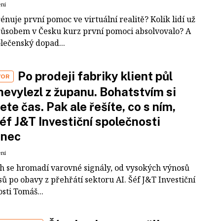
ení
rénuje první pomoc ve virtuální realitě? Kolik lidí už
působem v Česku kurz první pomoci absolvovalo? A
olečenský dopad...
Po prodeji fabriky klient půl
VOR
nevylezl z županu. Bohatstvím si
ete čas. Pak ale řešíte, co s ním,
šéf J&T Investiční společnosti
inec
ení
ch se hromadí varovné signály, od vysokých výnosů
ů po obavy z přehřátí sektoru AI. Šéf J&T Investiční
sti Tomáš...