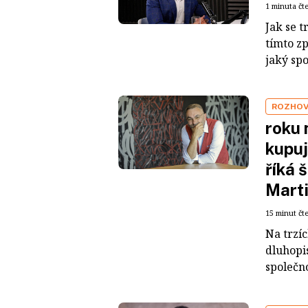
1 minuta čt
Jak se t
tímto z
jaký sp
ROZHO
roku 
kupuj
říká 
Mart
15 minut čt
Na trzí
dluhopis
společno