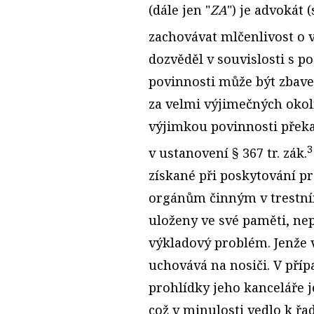
(dále jen "
ZA
") je advokát
zachovávat mlčenlivost o 
dozvěděl v souvislosti s p
povinnosti může být zbave
za velmi výjimečných okol
výjimkou povinnosti překa
3
v ustanovení § 367 tr. zák.
získané při poskytování p
orgánům činným v trestním
uloženy ve své paměti, ne
výkladový problém. Jenže 
uchovává na nosiči. V pří
prohlídky jeho kanceláře j
což v minulosti vedlo k řa