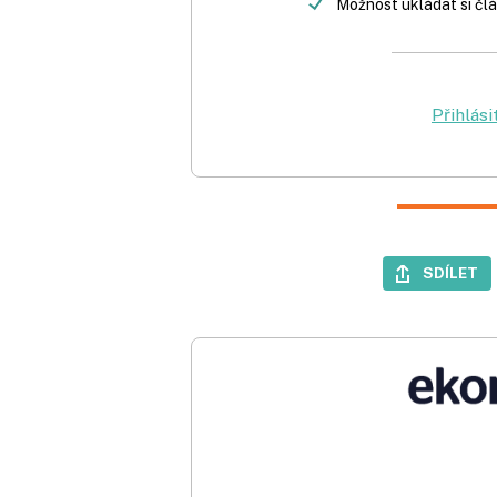
Možnost ukládat si člá
Přihlási
SDÍLET