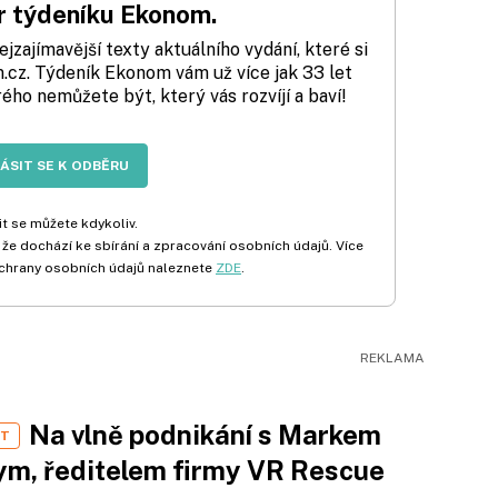
 týdeníku Ekonom.
zajímavější texty aktuálního vydání, které si
cz. Týdeník Ekonom vám už více jak 33 let
rého nemůžete být, který vás rozvíjí a baví!
LÁSIT SE K ODBĚRU
t se můžete kdykoliv.
 že dochází ke sbírání a zpracování osobních údajů. Více
chrany osobních údajů naleznete
ZDE
.
Na vlně podnikání s Markem
ST
m, ředitelem firmy VR Rescue