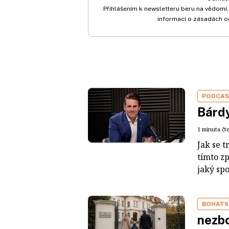
Přihlášením k newsletteru beru na vědomí,
informací o zásadách o
PODCA
Bárdy
1 minuta čt
Jak se t
tímto z
jaký sp
BOHATS
nezbo