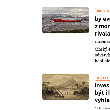
ČÍNSKÁ
by ev
z mon
rival
11 minut čt
Čínský 
odvětvíc
kapitál
INVEST
inves
být i
vyhla
6 minut čte