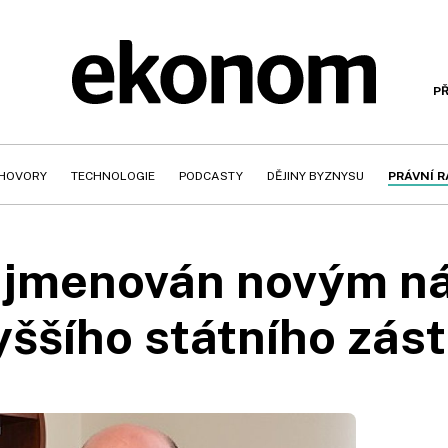
PŘ
HOVORY
TECHNOLOGIE
PODCASTY
DĚJINY BYZNYSU
PRÁVNÍ 
lík jmenován novým 
yššího státního zás