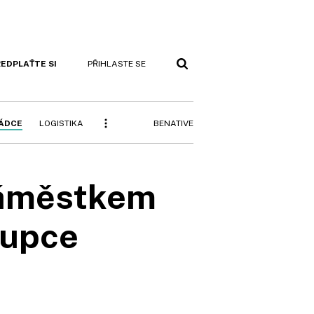
EDPLAŤTE SI
PŘIHLASTE SE
BENATIVE
RÁDCE
LOGISTIKA
náměstkem
tupce