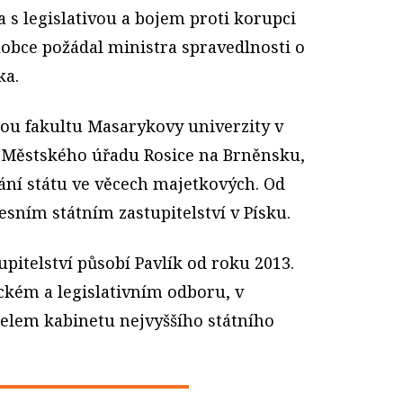
 s legislativou a bojem proti korupci
alobce požádal ministra spravedlnosti o
ka.
kou fakultu Masarykovy univerzity v
k Městského úřadu Rosice na Brněnsku,
ání státu ve věcech majetkových. Od
sním státním zastupitelství v Písku.
pitelství působí Pavlík od roku 2013.
ckém a legislativním odboru, v
itelem kabinetu nejvyššího státního