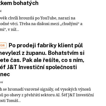
tkem bohatých
ní
ověk chvíli brouzdá po YouTube, narazí na
odné věci. Třeba na diskusi mezi „chudými“ a
i“, v níž...
Po prodeji fabriky klient půl
VOR
nevylezl z županu. Bohatstvím si
ete čas. Pak ale řešíte, co s ním,
šéf J&T Investiční společnosti
inec
ení
ch se hromadí varovné signály, od vysokých výnosů
ů po obavy z přehřátí sektoru AI. Šéf J&T Investiční
sti Tomáš...