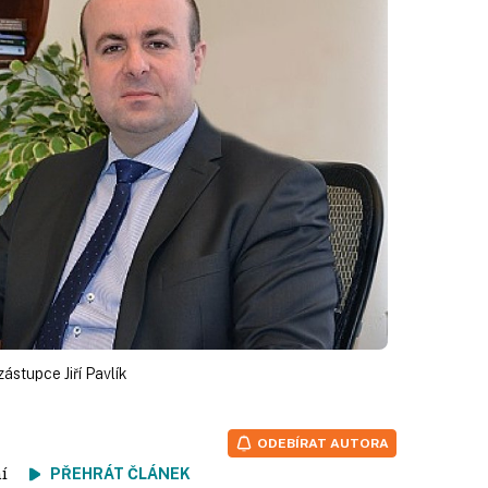
ástupce Jiří Pavlík
ODEBÍRAT AUTORA
tení
PŘEHRÁT ČLÁNEK