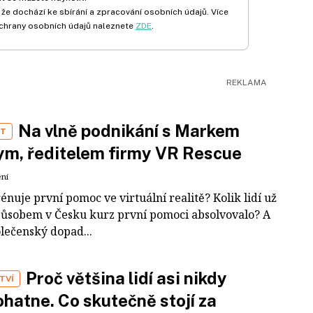
 že dochází ke sbírání a zpracování osobních údajů. Více
chrany osobních údajů naleznete
ZDE
.
Na vlně podnikání s Markem
ST
m, ředitelem firmy VR Rescue
ení
rénuje první pomoc ve virtuální realitě? Kolik lidí už
působem v Česku kurz první pomoci absolvovalo? A
olečenský dopad...
Proč většina lidí asi nikdy
TVÍ
hatne. Co skutečně stojí za