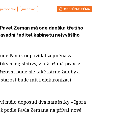
personálie
jmenování
ODEBÍRAT TÉMA
 Pavel Zeman má ode dneška třetího
avadní ředitel kabinetu nejvyššího
bude Pavlík odpovídat zejména za
iky a legislativy, v níž už má praxi z
řizovat bude ale také kárné žaloby a
 starost bude mít i elektronizaci
ství mělo doposud dva náměstky – Igora
 už podle Pavla Zemana na příval nové