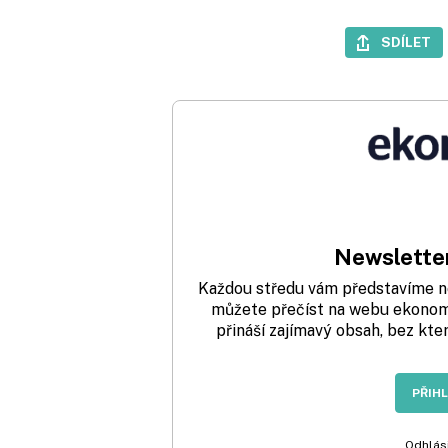
SDÍLET
Newsletter
Každou středu vám představíme nej
můžete přečíst na webu ekonom.
přináší zajímavý obsah, bez kte
PŘIH
Odhlási