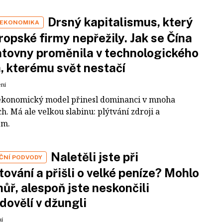
Drsný kapitalismus, který
 EKONOMIKA
ropské firmy nepřežily. Jak se Čína
tovny proměnila v technologického
a, kterému svět nestačí
ení
ekonomický model přinesl dominanci v mnoha
h. Má ale velkou slabinu: plýtvání zdroji a
em.
Naletěli jste při
IČNÍ PODVODY
tování a přišli o velké peníze? Mohlo
 hůř, alespoň jste neskončili
dovělí v džungli
ní