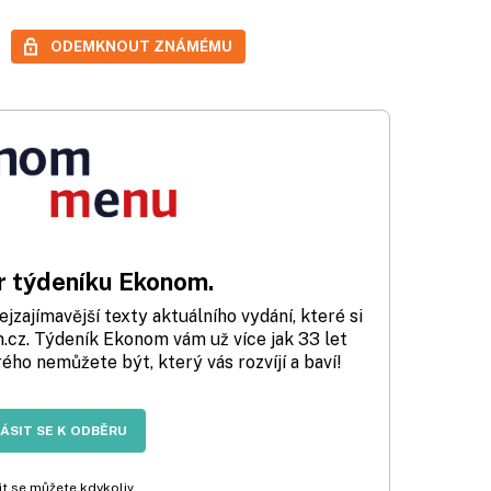
ODEMKNOUT ZNÁMÉMU
 týdeníku Ekonom.
zajímavější texty aktuálního vydání, které si
cz. Týdeník Ekonom vám už více jak 33 let
rého nemůžete být, který vás rozvíjí a baví!
LÁSIT SE K ODBĚRU
t se můžete kdykoliv.