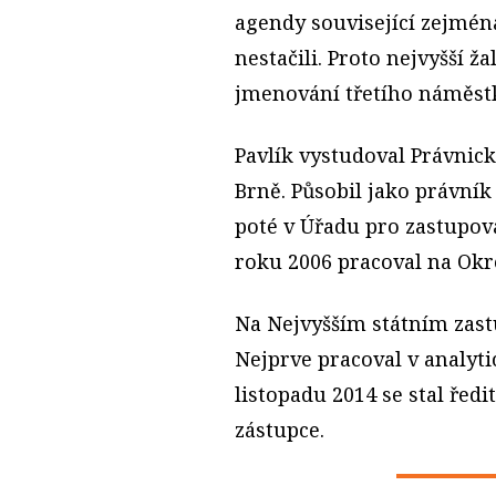
agendy související zejména
nestačili. Proto nejvyšší ž
jmenování třetího náměst
Pavlík vystudoval Právnic
Brně. Působil jako právní
poté v Úřadu pro zastupov
roku 2006 pracoval na Okre
Na Nejvyšším státním zastu
Nejprve pracoval v analyti
listopadu 2014 se stal řed
zástupce.