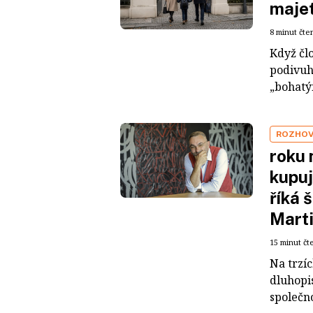
maje
8 minut čte
Když čl
podivuh
„bohatým
ROZHO
roku 
kupuj
říká 
Mart
15 minut čt
Na trzí
dluhopis
společno