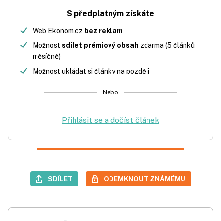
S předplatným získáte
Web Ekonom.cz
bez reklam
Možnost
sdílet prémiový obsah
zdarma (5 článků
měsíčně)
Možnost ukládat si články na později
Nebo
Přihlásit se a dočíst článek
SDÍLET
ODEMKNOUT ZNÁMÉMU