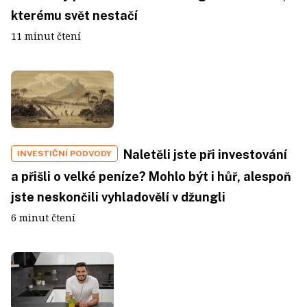
kterému svět nestačí
11 minut čtení
Naletěli jste při investování
INVESTIČNÍ PODVODY
a přišli o velké peníze? Mohlo být i hůř, alespoň
jste neskončili vyhladovělí v džungli
6 minut čtení