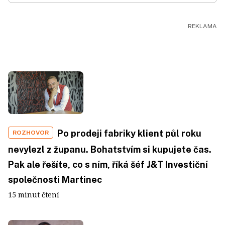
Po prodeji fabriky klient půl roku
ROZHOVOR
nevylezl z županu. Bohatstvím si kupujete čas.
Pak ale řešíte, co s ním, říká šéf J&T Investiční
společnosti Martinec
15 minut čtení