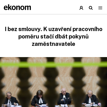
I bez smlouvy. K uzavření pracovního
poměru stačí dbát pokynů
zaměstnavatele