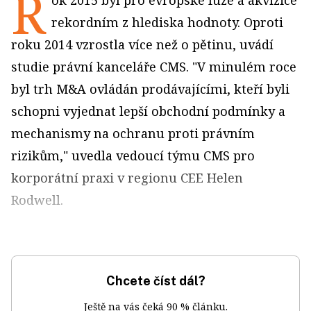
R
ok 2015 byl pro evropské fúze a akvizice
rekordním z hlediska hodnoty. Oproti
roku 2014 vzrostla více než o pětinu, uvádí
studie právní kanceláře CMS. "V minulém roce
byl trh M&A ovládán prodávajícími, kteří byli
schopni vyjednat lepší obchodní podmínky a
mechanismy na ochranu proti právním
rizikům," uvedla vedoucí týmu CMS pro
korporátní praxi v regionu CEE Helen
Rodwell.
Chcete číst dál?
Ještě na vás čeká 90 % článku.