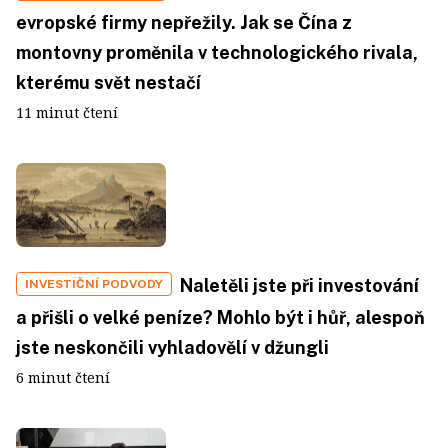
evropské firmy nepřežily. Jak se Čína z
montovny proměnila v technologického rivala,
kterému svět nestačí
11 minut čtení
Naletěli jste při investování
INVESTIČNÍ PODVODY
a přišli o velké peníze? Mohlo být i hůř, alespoň
jste neskončili vyhladovělí v džungli
6 minut čtení