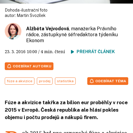
Dohoda - ilustrační foto
autor:
Martin Svozílek
Alžběta Vejvodová
, manažerka Právního
rádce, zástupkyně šéfredaktora týdeníku
Ekonom
23. 3. 2016
10:00
/ 4 min. čtení
PŘEHRÁT ČLÁNEK
ODEBÍRAT AUTORKU
fúze a akvizice
prodej
statistika
ODEBÍRAT TÉMA
Fúze a akvizice takřka za bilion eur proběhly v roce
2015 v Evropě. Česká republika ale hlásí pokles
objemu i počtu prodejů a nákupů firem.