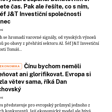
ete čas. Pak ale řešíte, co s ním,
šéf J&T Investiční společnosti
inec
ení
ch se hromadí varovné signály, od vysokých výnosů
ů po obavy z přehřátí sektoru AI. Šéf J&T Investiční
sti Tomáš...
Čínu bychom neměli
 EKONOMIKA
ňovat ani glorifikovat. Evropa si
zla větev sama, říká Dan
chovský
ení
es představuje pro evropský průmysl jednoho z
ích konkurentů. Její ekonomický model ale bývá