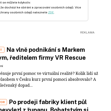
t se můžete kdykoliv.
 že dochází ke sbírání a zpracování osobních údajů. Více
chrany osobních údajů naleznete
ZDE
.
Na vlně podnikání s Markem
ST
m, ředitelem firmy VR Rescue
ení
rénuje první pomoc ve virtuální realitě? Kolik lidí už
působem v Česku kurz první pomoci absolvovalo? A
olečenský dopad...
Po prodeji fabriky klient půl
VOR
nevylezl z županu. Bohatstvím si