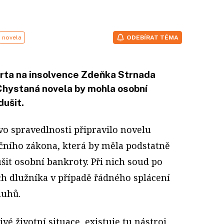
novela
ODEBÍRAT TÉMA
erta na insolvence Zdeňka Strnada
 Chystaná novela by mohla osobní
dušit.
tvo spravedlnosti připravilo novelu
čního zákona, která by měla podstatně
šit osobní bankroty. Při nich soud po
ech dlužníka v případě řádného splácení
luhů.
ivé životní situace, existuje tu nástroj,