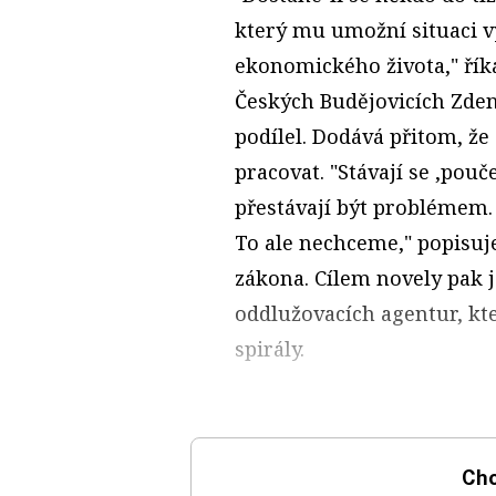
který mu umožní situaci vy
ekonomického života," ří
Českých Budějovicích Zden
podílel. Dodává přitom, že
pracovat. "Stávají se ,pou
přestávají být problémem. 
To ale nechceme," popisuj
zákona. Cílem novely pak 
oddlužovacích agentur, kter
spirály.
Chc