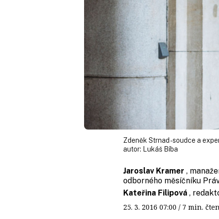
Zdeněk Strnad - soudce a exper
autor:
Lukáš Bíba
Jaroslav Kramer
, manaže
odborného měsíčníku Práv
Kateřina Filipová
, redak
25. 3. 2016
07:00
/ 7 min. č