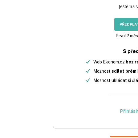
Ještě na 
PŘEDPLAT
První 2 měs
S pře
Web Ekonom.cz
bez r
Možnost
sdílet prém
Možnost ukládat si člá
Přihlási