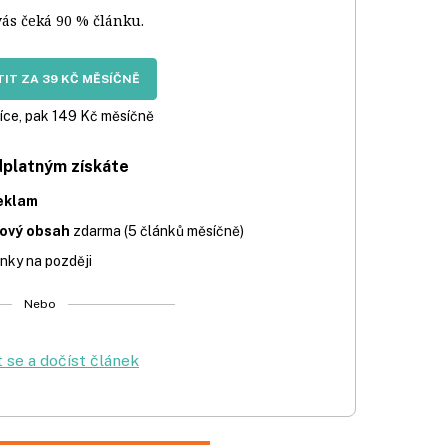
vás čeká 90 % článku.
IT ZA 39 KČ MĚSÍČNĚ
íce, pak 149 Kč měsíčně
dplatným získáte
eklam
iový obsah
zdarma (5 článků měsíčně)
nky na později
Nebo
t se a dočíst článek