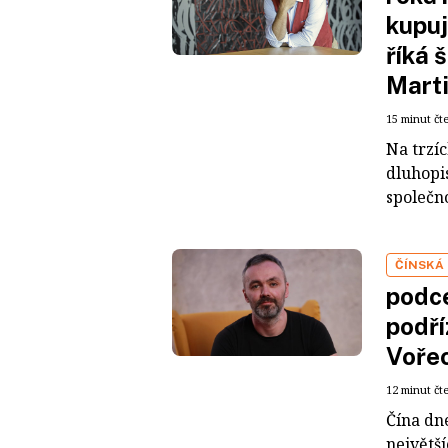
kupuj
říká 
Mart
15 minut čt
Na trzí
dluhopis
společno
ČÍNSKÁ
podce
podří
Voře
12 minut čt
Čína dn
největš