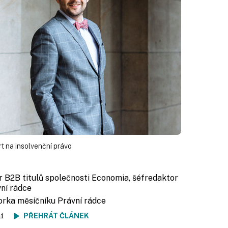
t na insolvenční právo
r B2B titulů společnosti Economia, šéfredaktor
ní rádce
torka měsíčníku Právní rádce
tení
PŘEHRÁT ČLÁNEK