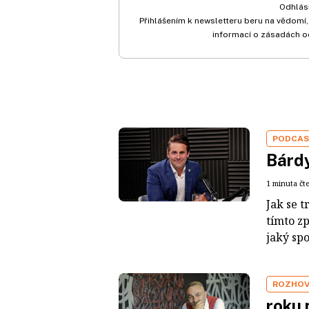
Odhlási
Přihlášením k newsletteru beru na vědomí,
informací o zásadách o
PODCA
Bárdy
1 minuta čt
Jak se t
tímto z
jaký sp
ROZHO
roku 