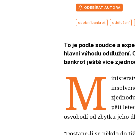
ODEBÍRAT AUTORA
osobní bankrot
oddlužení
To je podle soudce a exp
hlavní výhodu oddlužení.
bankrot ještě více zjedno
M
inisters
insolven
zjednodu
pěti let
osvobodí od zbytku jeho d
"Dostane-li se někdo do tíž