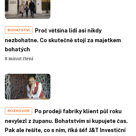
Proč většina lidí asi nikdy
BOHATSTVÍ
nezbohatne. Co skutečně stojí za majetkem
bohatých
8 minut čtení
Po prodeji fabriky klient půl roku
ROZHOVOR
nevylezl z županu. Bohatstvím si kupujete čas.
Pak ale řešíte, co s ním, říká šéf J&T Investiční