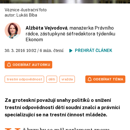
Věznice - ilustrační foto
autor:
Lukáš Bíba
Alžběta Vejvodová
, manažerka Právního
rádce, zástupkyně šéfredaktora týdeníku
Ekonom
30. 3. 2016
10:02
/ 6 min. čtení
PŘEHRÁT ČLÁNEK
ODEBÍRAT AUTORKU
trestní odpovědnost
děti
vražda
ODEBÍRAT TÉMA
Za groteskní považují snahy politiků o snížení
trestní odpovědnosti dětí soudní znalci a právníci
specializující se na trestní činnost mládeže.