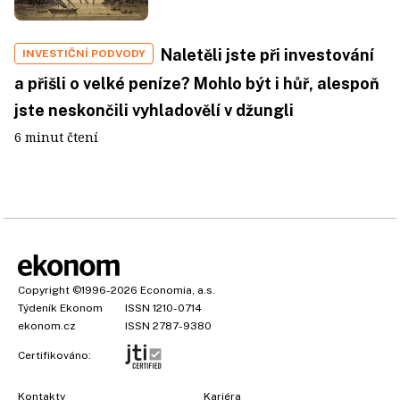
Naletěli jste při investování
INVESTIČNÍ PODVODY
a přišli o velké peníze? Mohlo být i hůř, alespoň
jste neskončili vyhladovělí v džungli
6 minut čtení
Copyright
©1996-2026
Economia, a.s.
Týdeník Ekonom
ISSN 1210-0714
ekonom.cz
ISSN 2787-9380
Certifikováno:
Kontakty
Kariéra