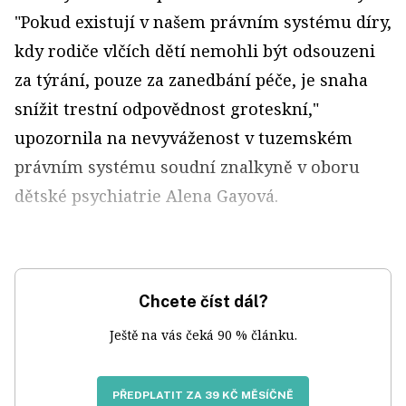
"Pokud existují v našem právním systému díry,
kdy rodiče vlčích dětí nemohli být odsouzeni
za týrání, pouze za zanedbání péče, je snaha
snížit trestní odpovědnost groteskní,"
upozornila na nevyváženost v tuzemském
právním systému soudní znalkyně v oboru
dětské psychiatrie Alena Gayová.
Chcete číst dál?
Ještě na vás čeká 90 % článku.
PŘEDPLATIT ZA 39 KČ MĚSÍČNĚ