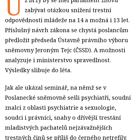
U
ž brzy by se měl parlament znovu
zabývat otázkou snížení trestní
odpovědnosti mládeže na 14 a možná i 13 let.
Příslušný návrh zákona se chystá poslancům
předložit předseda Ústavně právního výboru
sněmovny Jeroným Tejc (ČSSD). A možnosti
analyzuje i ministerstvo spravedlnost.
Výsledky slibuje do léta.
Jak ale ukázal seminář, na němž se v
Poslanecké sněmovně sešli psychiatři, soudní
znalci z oblasti psychiatrie a sexuologie,
soudci i právníci, snahy o dřívější trestání
mladistvých pachatelů nejzávažnějších
trestných činů se příliš do černého netrefily.