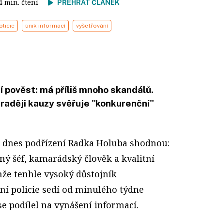
 4 min. čtení
PŘEHRÁT ČLÁNEK
olicie
únik informací
vyšetřování
ácí pověst: má příliš mnoho skandálů.
raději kauzy svěřuje "konkurenční"
 dnes podřízení Radka Holuba shodnou:
ný šéf, kamarádský člověk a kvalitní
enže tenhle vysoký důstojník
ní policie sedí od minulého týdne
 se podílel na vynášení informací.