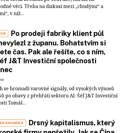
odné věci. Třeba na diskusi mezi „chudými“ a
i“, v níž...
Po prodeji fabriky klient půl
VOR
nevylezl z županu. Bohatstvím si
ete čas. Pak ale řešíte, co s ním,
šéf J&T Investiční společnosti
inec
ení
ch se hromadí varovné signály, od vysokých výnosů
ů po obavy z přehřátí sektoru AI. Šéf J&T Investiční
sti Tomáš...
Drsný kapitalismus, který
 EKONOMIKA
ropské firmy nepřežily. Jak se Čína