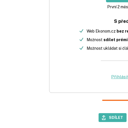
První 2 měs
S pře
Web Ekonom.cz
bez r
Možnost
sdílet prém
Možnost ukládat si člá
Přihlási
SDÍLET