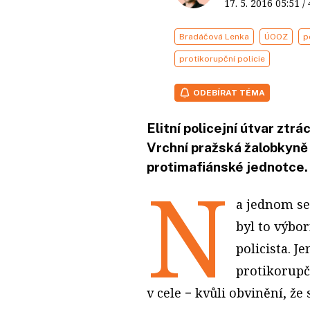
17. 5. 2016
05:51
/
Bradáčová Lenka
ÚOOZ
p
protikorupční policie
ODEBÍRAT TÉMA
Elitní policejní útvar ztr
Vrchní pražská žalobkyně 
protimafiánské jednotce.
N
a jednom se
byl to výbor
policista. J
protikorupč
v cele − kvůli obvinění, že