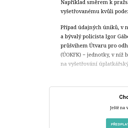
Například směrem k pražsk
vyšetřovanému kvůli pode
Případ údajných úniků, v n
a bývalý policista Igor G
průšvihem Útvaru pro odha
(ÚOKFK) − jednotky, v níž b
na vyšetřování úplatkářsk
Chc
Ještě na 
PŘEDPLAT