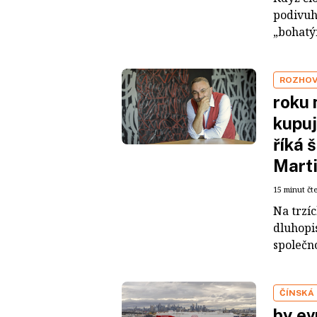
podivuh
„bohatým
ROZHO
roku 
kupuj
říká 
Mart
15 minut čt
Na trzí
dluhopis
společno
ČÍNSKÁ
by ev