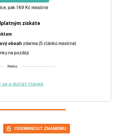
íce, pak 149 Kč měsíčně
dplatným získáte
eklam
iový obsah
zdarma (5 článků měsíčně)
nky na později
Nebo
t se a dočíst článek
ODEMKNOUT ZNÁMÉMU