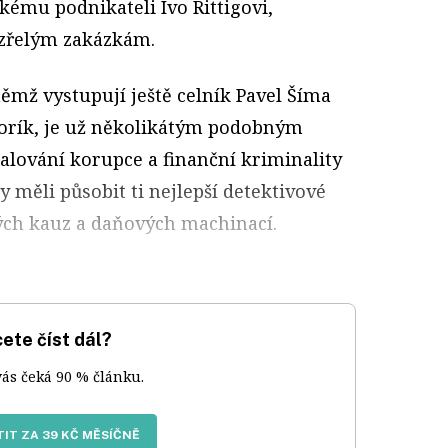
ému podnikateli Ivo Rittigovi,
zřelým zakázkám.
ěmž vystupují ještě celník Pavel Šíma
áborík, je už několikátým podobným
lování korupce a finanční kriminality
y měli působit ti nejlepší detektivové
ých kauz a daňových machinací.
ete číst dál?
vás čeká 90 % článku.
IT ZA 39 KČ MĚSÍČNĚ