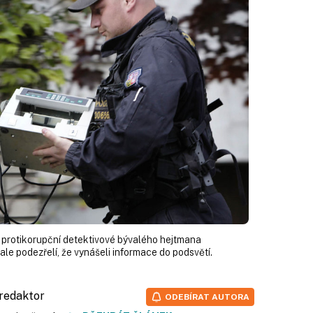
li protikorupční detektivové bývalého hejtmana
 ale podezřelí, že vynášeli informace do podsvětí.
 redaktor
ODEBÍRAT AUTORA