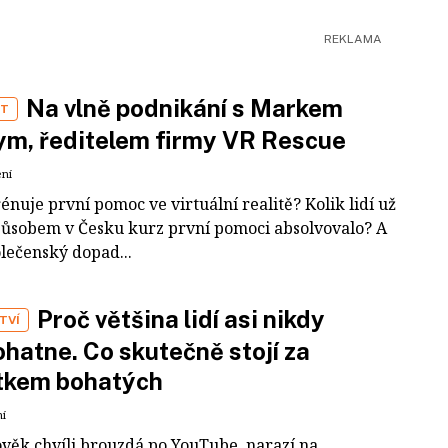
Na vlně podnikání s Markem
ST
m, ředitelem firmy VR Rescue
ení
rénuje první pomoc ve virtuální realitě? Kolik lidí už
působem v Česku kurz první pomoci absolvovalo? A
olečenský dopad...
Proč většina lidí asi nikdy
TVÍ
hatne. Co skutečně stojí za
tkem bohatých
ní
ověk chvíli brouzdá po YouTube, narazí na