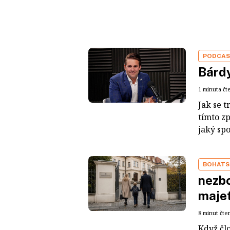
PODCA
Bárdy
1 minuta čt
Jak se t
tímto z
jaký sp
BOHATS
nezbo
maje
8 minut čte
Když čl