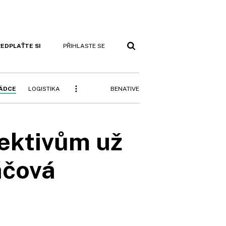
EDPLAŤTE SI
PŘIHLASTE SE
BENATIVE
RÁDCE
LOGISTIKA
ektivům už
áčová