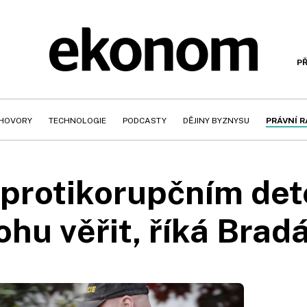
PŘ
HOVORY
TECHNOLOGIE
PODCASTY
DĚJINY BYZNYSU
PRÁVNÍ 
protikorupčním det
hu věřit, říká Brad