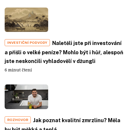
Naletěli jste při investování
INVESTIČNÍ PODVODY
a přišli o velké peníze? Mohlo být i hůř, alespoň
jste neskončili vyhladovělí v džungli
6 minut čtení
Jak poznat kvalitní zmrzlinu? Měla
ROZHOVOR
by být měkká a teplá