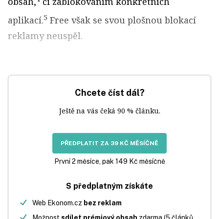
obsah,
či zablokováním konkrétních
5
aplikací.
Free však se svou plošnou blokací
reklamy neuspěl.
Chcete číst dál?
Ještě na vás čeká 90 % článku.
PŘEDPLATIT ZA 39 KČ MĚSÍČNĚ
První 2 měsíce, pak 149 Kč měsíčně
S předplatným získáte
Web Ekonom.cz
bez reklam
Možnost
sdílet prémiový obsah
zdarma (5 článků