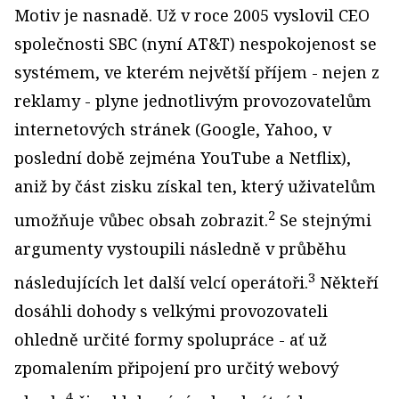
Motiv je nasnadě. Už v roce 2005 vyslovil CEO
společnosti SBC (nyní AT&T) nespokojenost se
systémem, ve kterém největší příjem - nejen z
reklamy - plyne jednotlivým provozovatelům
internetových stránek (Google, Yahoo, v
poslední době zejména YouTube a Netflix),
aniž by část zisku získal ten, který uživatelům
2
umožňuje vůbec obsah zobrazit.
Se stejnými
argumenty vystoupili následně v průběhu
3
následujících let další velcí operátoři.
Někteří
dosáhli dohody s velkými provozovateli
ohledně určité formy spolupráce - ať už
zpomalením připojení pro určitý webový
4