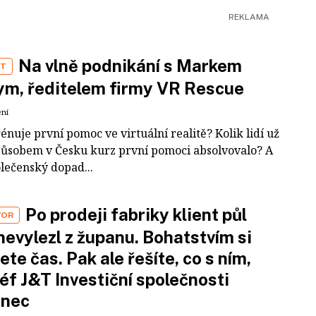
Na vlně podnikání s Markem
ST
m, ředitelem firmy VR Rescue
ení
rénuje první pomoc ve virtuální realitě? Kolik lidí už
působem v Česku kurz první pomoci absolvovalo? A
olečenský dopad...
Po prodeji fabriky klient půl
VOR
nevylezl z županu. Bohatstvím si
ete čas. Pak ale řešíte, co s ním,
šéf J&T Investiční společnosti
inec