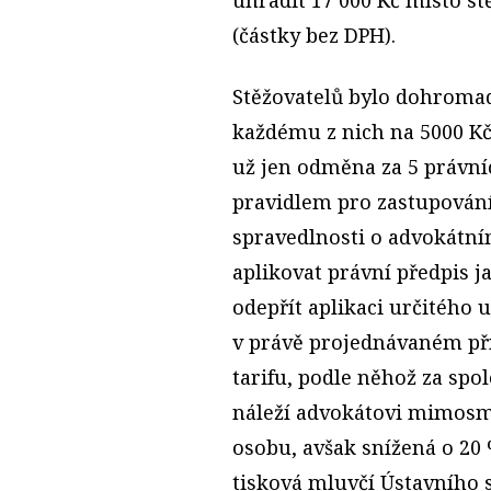
(částky bez DPH).
Stěžovatelů bylo dohromad
každému z nich na 5000 Kč
už jen odměna za 5 právní
pravidlem pro zastupování
spravedlnosti o advokátní
aplikovat právní předpis j
odepřít aplikaci určitého u
v právě projednávaném pří
tarifu, podle něhož za spo
náleží advokátovi mimos
osobu, avšak snížená o 20 
tisková mluvčí Ústavního 