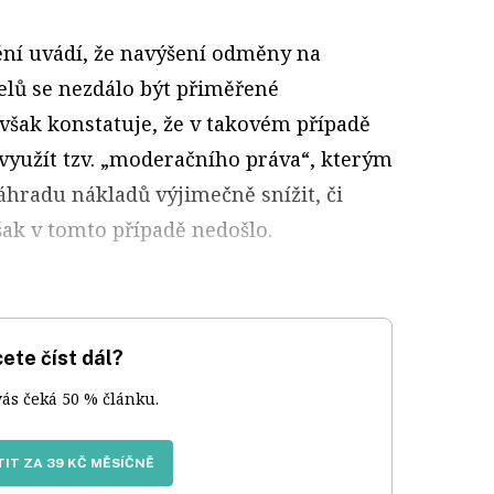
ní uvádí, že navýšení odměny na
elů se nezdálo být přiměřené
však konstatuje, že v takovém případě
využít tzv. „moderačního práva“, kterým
radu nákladů výjimečně snížit, či
šak v tomto případě nedošlo.
ete číst dál?
vás čeká 50 % článku.
IT ZA 39 KČ MĚSÍČNĚ