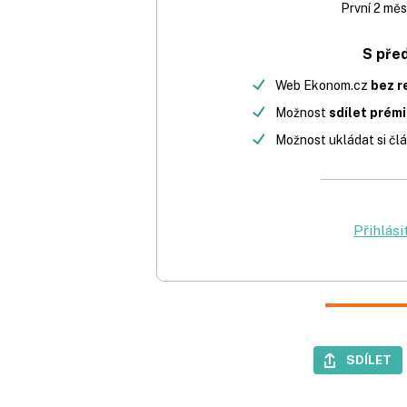
První 2 měs
S pře
Web Ekonom.cz
bez r
Možnost
sdílet prém
Možnost ukládat si člá
Přihlási
SDÍLET