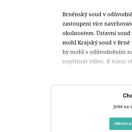
Brněnský soud v odůvodně
zastoupení více navrhovat
okolnostem. Ústavní soud 
mohl Krajský soud v Brně 
by mohl s odůvodněním náh
nepřiznat vůbec. K tomu v
Chc
Ještě na 
PŘEDPLAT