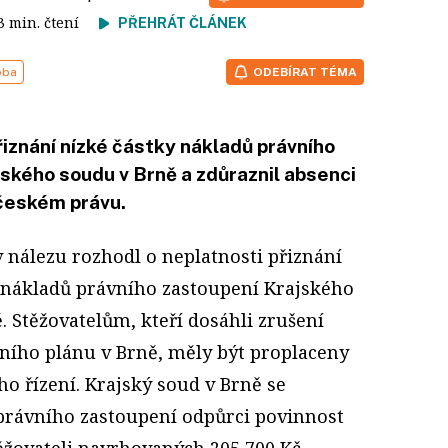
 3 min. čtení
PŘEHRÁT ČLÁNEK
oba
ODEBÍRAT TÉMA
řiznání nízké částky nákladů právního
ského soudu v Brně a zdůraznil absenci
 českém právu.
v nálezu rozhodl o neplatnosti přiznání
 nákladů právního zastoupení Krajského
. Stěžovatelům, kteří dosáhli zrušení
ího plánu v Brně, měly být proplaceny
o řízení. Krajský soud v Brně se
 právního zastoupení odpůrci povinnost
těžovateli navrhovaných 205 700 Kč