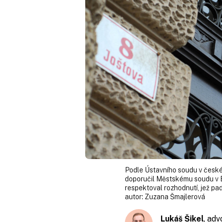
Podle Ústavního soudu v česk
doporučil Městskému soudu v B
respektoval rozhodnutí, jež padl
autor:
Zuzana Šmajlerová
Lukáš Šikel
, ad