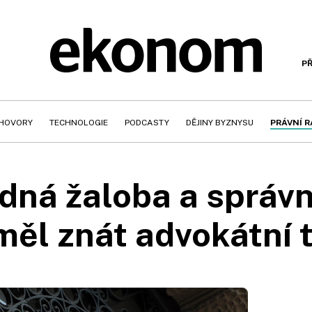
PŘ
HOVORY
TECHNOLOGIE
PODCASTY
DĚJINY BYZNYSU
PRÁVNÍ 
á žaloba a správní 
měl znát advokátní t