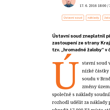
17. 6. 2016
18:00
/
Ústavní soud
náklady
žal
Ústavní soud zneplatnil p
zastoupení ze strany Kraj
tzv. „hromadné žaloby“ v
Ú
stavní soud 
nízké částky
soudu v Brně
změny územn
společně s náklady soudníh
rozhodl udělit za náklady
uhradit 17 000 Kč místo s