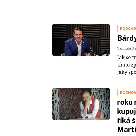
PODCA
Bárdy
1 minuta čt
Jak se t
tímto z
jaký sp
ROZHO
roku 
kupuj
říká 
Mart