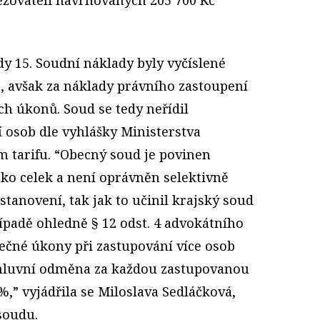
y 15. Soudní náklady byly vyčíslené
, avšak za náklady právního zastoupení
ch úkonů. Soud se tedy neřídil
 osob dle vyhlášky Ministerstva
m tarifu. “Obecný soud je povinen
ako celek a není oprávněn selektivně
stanovení, tak jak to učinil krajský soud
padě ohledně § 12 odst. 4 advokátního
lečné úkony při zastupování více osob
mluvní odměna za každou zastupovanou
%,” vyjádřila se Miloslava Sedláčková,
soudu.