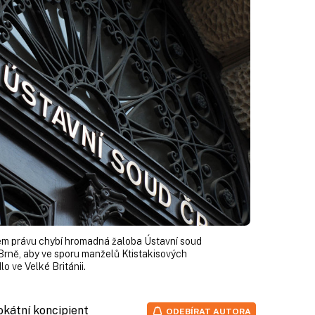
ém právu chybí hromadná žaloba Ústavní soud
rně, aby ve sporu manželů Ktistakisových
o ve Velké Británii.
vokátní koncipient
ODEBÍRAT AUTORA