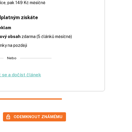
íce, pak 149 Kč měsíčně
dplatným získáte
eklam
iový obsah
zdarma (5 článků měsíčně)
nky na později
Nebo
t se a dočíst článek
ODEMKNOUT ZNÁMÉMU