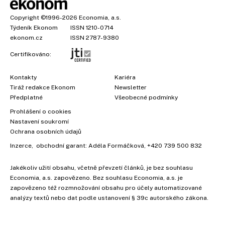
Copyright
©1996-2026
Economia, a.s.
Týdeník Ekonom
ISSN 1210-0714
ekonom.cz
ISSN 2787-9380
Certifikováno:
Kontakty
Kariéra
Tiráž redakce Ekonom
Newsletter
Předplatné
Všeobecné podmínky
Prohlášení o cookies
Nastavení soukromí
Ochrana osobních údajů
Inzerce
, obchodní garant:
Adéla Formáčková
,
+420 739 500 832
Jakékoliv užití obsahu, včetně převzetí článků, je bez souhlasu
Economia, a.s. zapovězeno. Bez souhlasu Economia, a.s. je
zapovězeno též rozmnožování obsahu pro účely automatizované
analýzy textů nebo dat podle ustanovení § 39c autorského zákona.