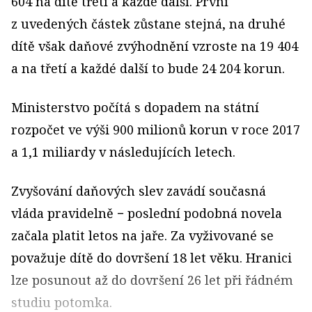
604 na dítě třetí a každé další. První
z uvedených částek zůstane stejná, na druhé
dítě však daňové zvýhodnění vzroste na 19 404
a na třetí a každé další to bude 24 204 korun.
Ministerstvo počítá s dopadem na státní
rozpočet ve výši 900 milionů korun v roce 2017
a 1,1 miliardy v následujících letech.
Zvyšování daňových slev zavádí současná
vláda pravidelně − poslední podobná novela
začala platit letos na jaře. Za vyživované se
považuje dítě do dovršení 18 let věku. Hranici
lze posunout až do dovršení 26 let při řádném
studiu potomka.