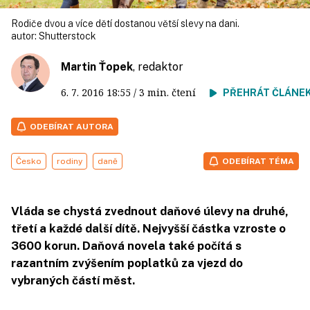
Rodiče dvou a více dětí dostanou větší slevy na dani.
autor:
Shutterstock
Martin Ťopek
, redaktor
6. 7. 2016
18:55
/ 3 min. čtení
PŘEHRÁT ČLÁNE
ODEBÍRAT AUTORA
Česko
rodiny
daně
ODEBÍRAT TÉMA
Vláda se chystá zvednout daňové úlevy na druhé,
třetí a každé další dítě. Nejvyšší částka vzroste o
3600 korun. Daňová novela také počítá s
razantním zvýšením poplatků za vjezd do
vybraných částí měst.