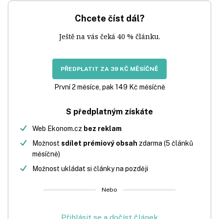
Chcete číst dál?
Ještě na vás čeká 40 % článku.
PŘEDPLATIT ZA 39 KČ MĚSÍČNĚ
První 2 měsíce, pak 149 Kč měsíčně
S předplatným získáte
Web Ekonom.cz
bez reklam
Možnost
sdílet prémiový obsah
zdarma (5 článků
měsíčně)
Možnost ukládat si články na později
Nebo
Přihlásit se a dočíst článek