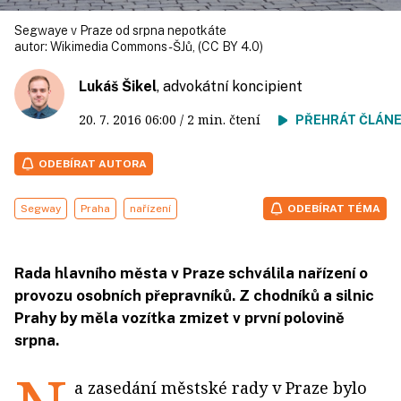
Segwaye v Praze od srpna nepotkáte
autor:
Wikimedia Commons - ŠJů, (CC BY 4.0)
Lukáš Šikel
, advokátní koncipient
20. 7. 2016
06:00
/ 2 min. čtení
PŘEHRÁT ČLÁN
ODEBÍRAT AUTORA
Segway
Praha
nařízení
ODEBÍRAT TÉMA
Rada hlavního města v Praze schválila nařízení o
provozu osobních přepravníků. Z chodníků a silnic
Prahy by měla vozítka zmizet v první polovině
srpna.
a zasedání městské rady v Praze bylo