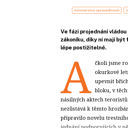
ministerstvo spravedlnosti
t
Ve fázi projednání vládou
zákoníku, díky ní mají bý
lépe postižitelné.
A
čkoli jsme ro
okurkové letn
upevnit břic
bloku, v těc
násilných aktech teroristů
nezůstává k těmto hrozbám
připravilo novelu trestníh
jednání podporujících v n