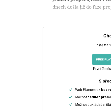
dnech došla již do fáze pro
Chc
Ještě na 
PŘEDPLAT
První 2 měs
S pře
Web Ekonom.cz
bez r
Možnost
sdílet prém
Možnost ukládat si člá