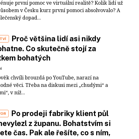
rénuje první pomoc ve virtuální realitě? Kolik lidí už
působem v Česku kurz první pomoci absolvovalo? A
olečenský dopad...
Proč většina lidí asi nikdy
TVÍ
hatne. Co skutečně stojí za
tkem bohatých
ní
ověk chvíli brouzdá po YouTube, narazí na
odné věci. Třeba na diskusi mezi „chudými“ a
i“, v níž...
Po prodeji fabriky klient půl
VOR
nevylezl z županu. Bohatstvím si
ete čas. Pak ale řešíte, co s ním,