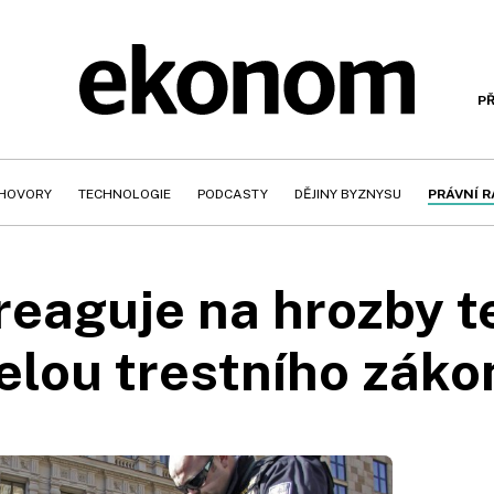
PŘ
HOVORY
TECHNOLOGIE
PODCASTY
DĚJINY BYZNYSU
PRÁVNÍ 
reaguje na hrozby 
elou trestního záko