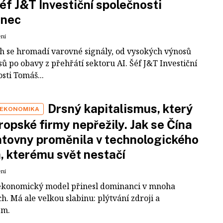
šéf J&T Investiční společnosti
inec
ení
ch se hromadí varovné signály, od vysokých výnosů
ů po obavy z přehřátí sektoru AI. Šéf J&T Investiční
sti Tomáš...
Drsný kapitalismus, který
 EKONOMIKA
ropské firmy nepřežily. Jak se Čína
tovny proměnila v technologického
a, kterému svět nestačí
ení
ekonomický model přinesl dominanci v mnoha
h. Má ale velkou slabinu: plýtvání zdroji a
em.