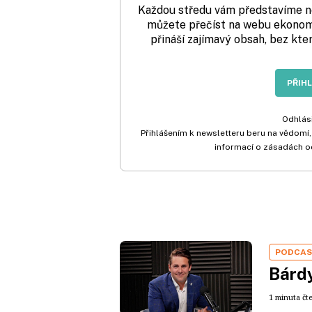
Každou středu vám představíme nej
můžete přečíst na webu ekonom.
přináší zajímavý obsah, bez kte
PŘIH
Odhlási
Přihlášením k newsletteru beru na vědomí,
informací o zásadách o
PODCA
Bárdy
1 minuta čt