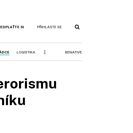
EDPLAŤTE SI
PŘIHLASTE SE
BENATIVE
RÁDCE
LOGISTIKA
terorismu
níku