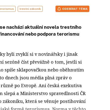
erorismus
trestní zákoník
ODEBÍRAT TÉMA
 se nachází aktuální novela trestního
t financování nebo podpora terorismu
ky byli zvyklí si v novinářsky i jinak
í sezóně číst převážně o tom, jestli si
ho spíše sklapovačkou nebo oběhnutím
hto dnech jsou média plná zpráv o
 různě po Evropě. Ani česká exekutiva
 slepá a Ministerstvo spravedlnosti ČR
o zákoníku, která se věnuje postihování
ějaké formě terorismus. Norma v těchto