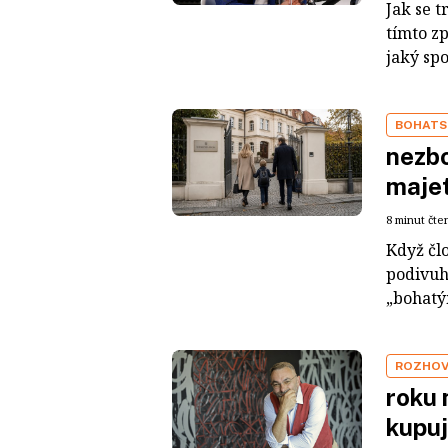
Jak se t
tímto z
jaký sp
BOHATS
nezbo
maje
8 minut čte
Když čl
podivuh
„bohatým
ROZHO
roku 
kupuj