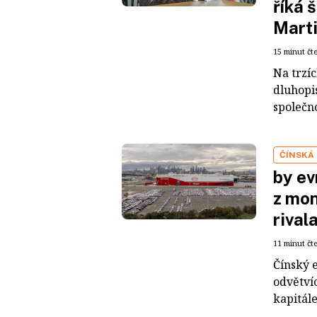
říká 
Mart
15 minut čt
Na trzí
dluhopis
společno
ČÍNSKÁ
by ev
z mon
rival
11 minut čt
Čínský 
odvětvíc
kapitál