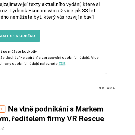
zajímavější texty aktuálního vydání, které si
cz. Týdeník Ekonom vám už více jak 33 let
rého nemůžete být, který vás rozvíjí a baví!
LÁSIT SE K ODBĚRU
t se můžete kdykoliv.
 že dochází ke sbírání a zpracování osobních údajů. Více
chrany osobních údajů naleznete
ZDE
.
Na vlně podnikání s Markem
ST
m, ředitelem firmy VR Rescue
ení