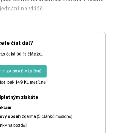
jednání na vládě.
ete číst dál?
vás čeká 80 % článku.
IT ZA 39 KČ MĚSÍČNĚ
íce, pak 149 Kč měsíčně
dplatným získáte
eklam
iový obsah
zdarma (5 článků měsíčně)
nky na později