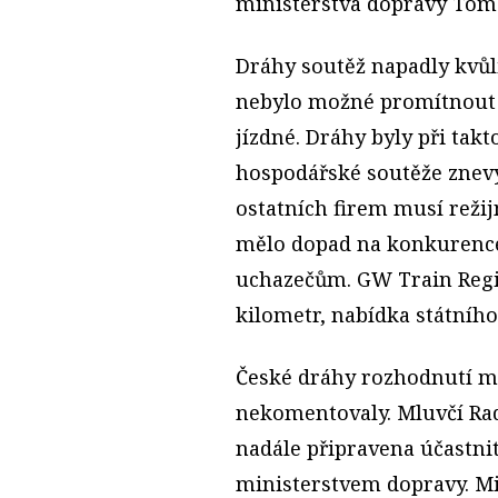
ministerstva dopravy Tom
Dráhy soutěž napadly kvůl
nebylo možné promítnout 
jízdné. Dráhy byly při tak
hospodářské soutěže znevý
ostatních firem musí režij
mělo dopad na konkurence
uchazečům. GW Train Regio
kilometr, nabídka státního
České dráhy rozhodnutí mi
nekomentovaly. Mluvčí Rade
nadále připravena účastni
ministerstvem dopravy. Min