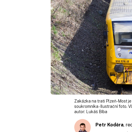
Zakázka na trati Plzeň-Most je
soukromníka - Ilustrační foto. Vl
autor:
Lukáš Bíba
Petr Koděra
, r