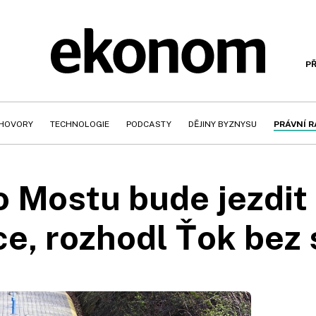
PŘ
HOVORY
TECHNOLOGIE
PODCASTY
DĚJINY BYZNYSU
PRÁVNÍ 
o Mostu bude jezdi
e, rozhodl Ťok bez