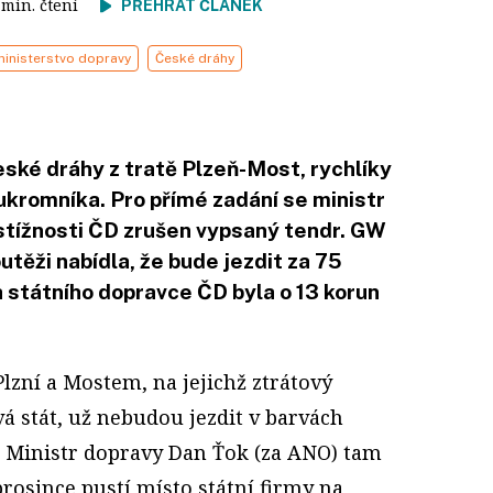
3 min. čtení
PŘEHRÁT ČLÁNEK
ministerstvo dopravy
České dráhy
ské dráhy z tratě Plzeň-Most, rychlíky
ukromníka. Pro přímé zadání se ministr
i stížnosti ČD zrušen vypsaný tendr. GW
utěži nabídla, že bude jezdit za 75
a státního dopravce ČD byla o 13 korun
lzní a Mostem, na jejichž ztrátový
vá stát, už nebudou jezdit v barvách
. Ministr dopravy
Dan Ťok
(za ANO) tam
prosince pustí místo státní firmy na