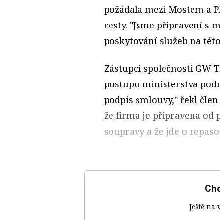
požádala mezi Mostem a Pl
cesty. "Jsme připravení s 
poskytování služeb na této
Zástupci společnosti GW T
postupu ministerstva pod
podpis smlouvy," řekl člen
že firma je připravena od 
soupravy a že jde o repas
Chc
Ještě na 