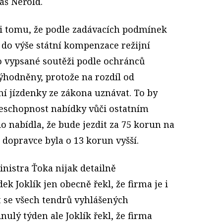
áš Neřold.
i tomu, že podle zadávacích podmínek
do výše státní kompenzace režijní
to vypsané soutěži podle ochránců
hodněny, protože na rozdíl od
ní jízdenky ze zákona uznávat. To by
schopnost nabídky vůči ostatním
 nabídla, že bude jezdit za 75 korun na
 dopravce byla o 13 korun vyšší.
nistra Ťoka nijak detailně
k Joklík jen obecně řekl, že firma je i
t se všech tendrů vyhlášených
ulý týden ale Joklík řekl, že firma