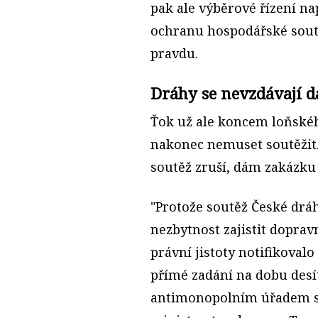
pak ale výběrové řízení na
ochranu hospodářské sout
pravdu.
Dráhy se nevzdávají d
Ťok už ale koncem loňskéh
nakonec nemuset soutěžit.
soutěž zruší, dám zakázku
"Protože soutěž České drá
nezbytnost zajistit doprav
právní jistoty notifikoval
přímé zadání na dobu desít
antimonopolním úřadem sk