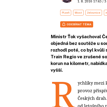
1. 8. 2016
17:45
/ 
Plzeň
Most
železnice
ODEBÍRAT TÉMA
Ministr Ťok vyšachoval Če
objedná bez soutěže u so
rozhodl poté, co byl kvůl
Train Regio ve zrušené so
korun na kilometr, nabídk
vyšší.
R
ychlíky
mezi P
provoz přispí
Českých drah
od letošního 