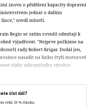
zní znovu o přidělení kapacity dopravní
ministerstvem jednat o dalším
 lince," uvedl mluvčí.
rain Regio se zatím rovněž odmítají k
robně vyjadřovat. "Nejprve počkáme na
 dozorčí rady Robert Krigar. Dodal jen,
prosince nasadit na linku čtyři motorové
ované vlaky zahraničního výrobce.
ete číst dál?
vás čeká 20 % článku.