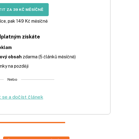
IT ZA 39 KČ MĚSÍČNĚ
íce, pak 149 Kč měsíčně
dplatným získáte
eklam
iový obsah
zdarma (5 článků měsíčně)
nky na později
Nebo
t se a dočíst článek