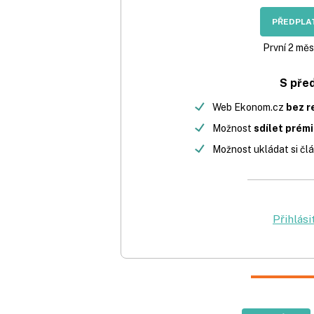
PŘEDPLAT
První 2 měs
S pře
Web Ekonom.cz
bez r
Možnost
sdílet prém
Možnost ukládat si člá
Přihlási