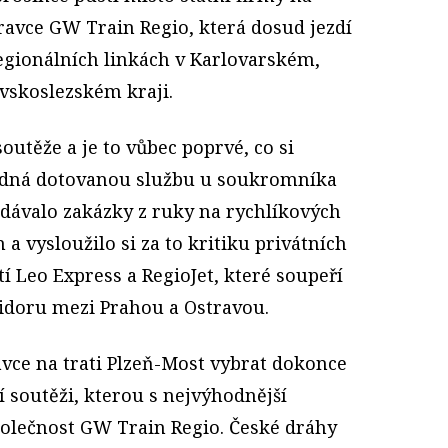
avce GW Train Regio, která dosud jezdí
regionálních linkách v Karlovarském,
skoslezském kraji.
outěže a je to vůbec poprvé, co si
edná dotovanou službu u soukromníka
dávalo zakázky z ruky na rychlíkových
a vysloužilo si za to kritiku privátních
í Leo Express a RegioJet, které soupeří
ridoru mezi Prahou a Ostravou.
avce na trati Plzeň-Most vybrat dokonce
í soutěži, kterou s nejvýhodnější
olečnost GW Train Regio. České dráhy