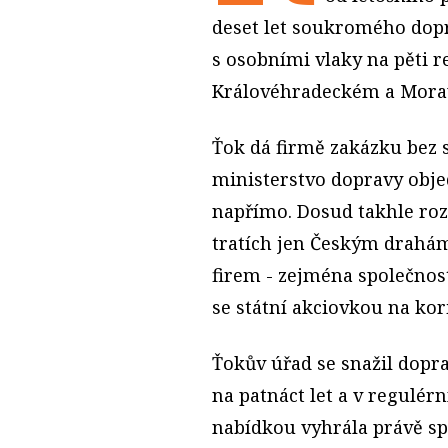
deset let soukromého dopr
s osobními vlaky na pěti 
Královéhradeckém a Morav
Ťok dá firmě zakázku bez s
ministerstvo dopravy obj
napřímo. Dosud takhle roz
tratích jen Českým drahám 
firem - zejména společnost
se státní akciovkou na ko
Ťokův úřad se snažil dopr
na patnáct let a v regulérn
nabídkou vyhrála právě sp