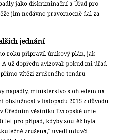
padly jako diskriminační a Úřad pro
ěže jim nedávno pravomocně dal za
alších jednání
o roku připravil únikový plán, jak
 A už dopředu avizoval: pokud mi úřad
 přímo vítězi zrušeného tendru.
hy napadly, ministerstvo s ohledem na
ní obslužnost v listopadu 2015 z důvodu
o v Úředním věstníku Evropské unie
i let pro případ, kdyby soutěž byla
utečně zrušena," uvedl mluvčí