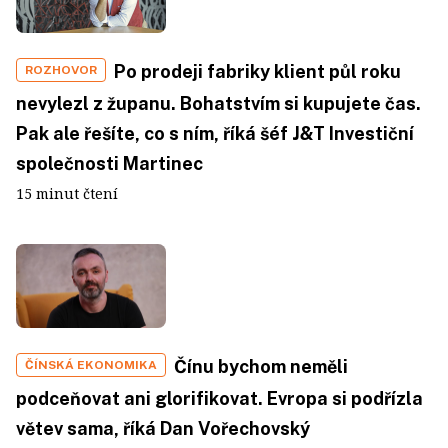
Po prodeji fabriky klient půl roku
ROZHOVOR
nevylezl z županu. Bohatstvím si kupujete čas.
Pak ale řešíte, co s ním, říká šéf J&T Investiční
společnosti Martinec
15 minut čtení
Čínu bychom neměli
ČÍNSKÁ EKONOMIKA
podceňovat ani glorifikovat. Evropa si podřízla
větev sama, říká Dan Vořechovský