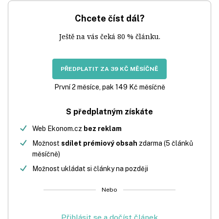
Chcete číst dál?
Ještě na vás čeká 80 % článku.
PŘEDPLATIT ZA 39 KČ MĚSÍČNĚ
První 2 měsíce, pak 149 Kč měsíčně
S předplatným získáte
Web Ekonom.cz
bez reklam
Možnost
sdílet prémiový obsah
zdarma (5 článků
měsíčně)
Možnost ukládat si články na později
Nebo
Přihlásit se a dočíst článek