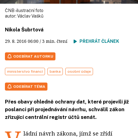
ČNB - ilustrační foto
autor:
Václav Vašků
Nikola Šubrtová
29. 8. 2016
06:00
/ 3 min. čtení
PŘEHRÁT ČLÁNEK
ODEBÍRAT AUTORKU
ministerstvo financí
banka
osobní údaje
ODEBÍRAT TÉMA
Přes obavy ohledně ochrany dat, které projevili již
poslanci při projednávání návrhu, schválil zákon
zřizující centrální registr účtů senát.
ládní návrh zákona, jímž se zřídí