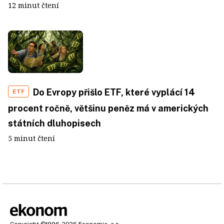
12 minut čtení
Do Evropy přišlo ETF, které vyplácí 14
ETF
procent ročně, většinu peněz má v amerických
státních dluhopisech
5 minut čtení
Copyright
©1996-2026
Economia, a.s.