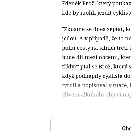
Zdeněk Brož, který poukaz
kde by mohli jezdit cyklist
"Zkusme se dnes zeptat, kol
jedou. A v případě, že to n
polní cesty na silnici třetí
bude dít mezi obcemi, kter
třídy?" ptal se Brož, který 
když podnapilý cyklista do
tvrdil a popisoval situace
vlivem alkoholu objeví nap
Chc