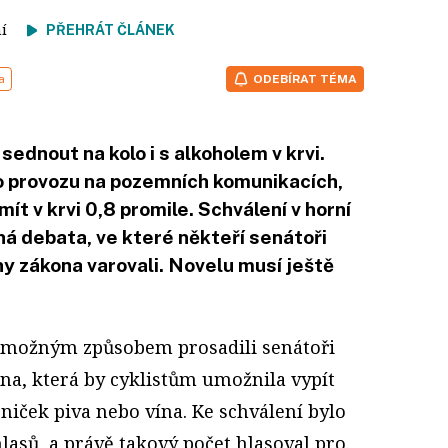
tení
PŘEHRÁT ČLÁNEK
a
ODEBÍRAT TÉMA
ednout na kolo i s alkoholem v krvi.
 o provozu na pozemních komunikacích,
ít v krvi 0,8 promile. Schválení v horní
á debata, ve které někteří senátoři
y zákona varovali. Novelu musí ještě
 možným způsobem prosadili senátoři
a, která by cyklistům umožnila vypít
niček piva nebo vína. Ke schválení bylo
lasů, a právě takový počet hlasoval pro.