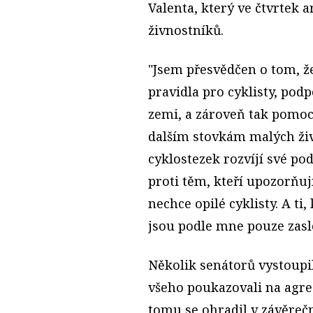
Valenta, který ve čtvrtek
živnostníků.
"Jsem přesvědčen o tom, že
pravidla pro cyklisty, podp
zemi, a zároveň tak pomo
dalším stovkám malých živn
cyklostezek rozvíjí své pod
proti těm, kteří upozorňují
nechce opilé cyklisty. A t
jsou podle mne pouze zasle
Několik senátorů vystoupil
všeho poukazovali na agresi
tomu se ohradil v závěreč