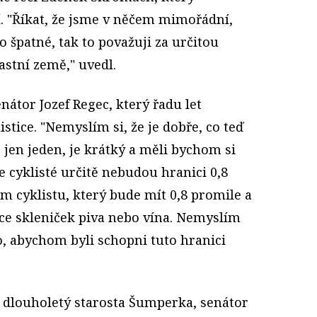
. "Říkat, že jsme v něčem mimořádní,
o špatné, tak to považuji za určitou
stní země," uvedl.
nátor Jozef Regec, který řadu let
stice. "Nemyslím si, že je dobře, co teď
jen jeden, je krátký a měli bychom si
že cyklisté určitě nebudou hranici 0,8
m cyklistu, který bude mít 0,8 promile a
více skleniček piva nebo vína. Nemyslím
to, abychom byli schopni tuto hranici
e dlouholetý starosta Šumperka, senátor