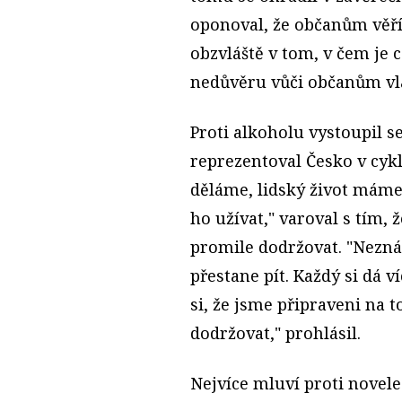
oponoval, že občanům věří
obzvláště v tom, v čem je c
nedůvěru vůči občanům vla
Proti alkoholu vystoupil se
reprezentoval Česko v cykli
děláme, lidský život máme 
ho užívat," varoval s tím, 
promile dodržovat. "Nezná
přestane pít. Každý si dá 
si, že jsme připraveni na 
dodržovat," prohlásil.
Nejvíce mluví proti novel