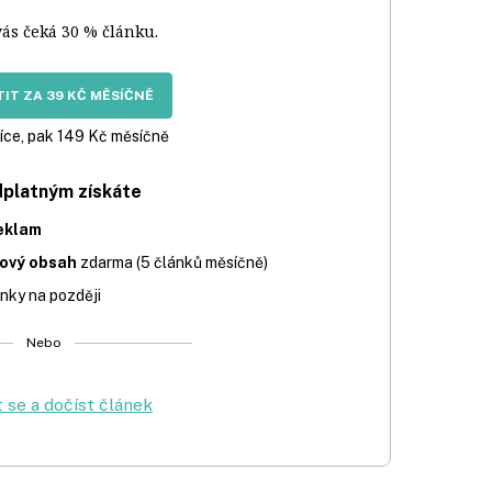
vás čeká 30 % článku.
IT ZA 39 KČ MĚSÍČNĚ
íce, pak 149 Kč měsíčně
dplatným získáte
eklam
iový obsah
zdarma (5 článků měsíčně)
nky na později
Nebo
t se a dočíst článek