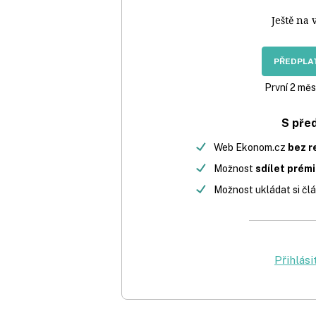
Ještě na 
PŘEDPLAT
První 2 měs
S pře
Web Ekonom.cz
bez r
Možnost
sdílet prém
Možnost ukládat si člá
Přihlási