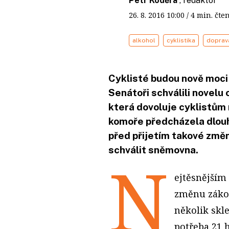
Petr Koděra
, redaktor
26. 8. 2016
10:00
/ 4 min. č
alkohol
cyklistika
doprav
Cyklisté budou nově moci s
Senátoři schválili novelu
která dovoluje cyklistům m
komoře předcházela dlouh
před přijetím takové změn
schválit sněmovna.
N
ejtěsnějším
změnu zákon
několik skle
potřeba 21 h