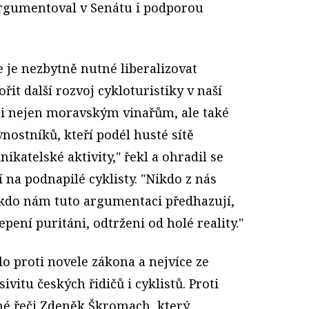
 argumentoval v Senátu i podporou
 je nezbytně nutné liberalizovat
ořit další rozvoj cykloturistiky v naší
ci nejen moravským vinařům, ale také
ostníků, kteří podél husté sítě
nikatelské aktivity," řekl a ohradil se
 na podnapilé cyklisty. "Nikdo z nás
i, kdo nám tuto argumentaci předhazují,
pení puritáni, odtrženi od holé reality."
o proti novele zákona a nejvíce ze
vitu českých řidičů i cyklistů. Proti
né řeči Zdeněk Škromach, který