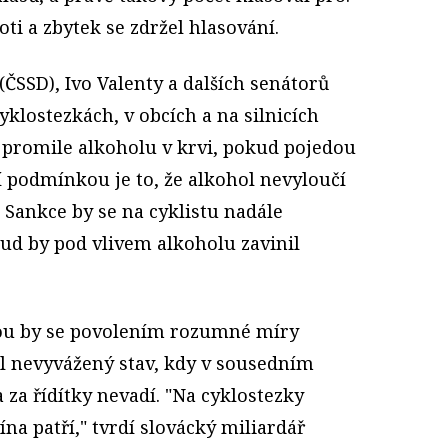
ti a zbytek se zdržel hlasování.
SSD), Ivo Valenty a dalších senátorů
yklostezkách, v obcích a na silnicích
,8 promile alkoholu v krvi, pokud pojedou
í podmínkou je to, že alkohol nevyloučí
. Sankce by se na cyklistu nadále
kud by pod vlivem alkoholu zavinil
ou by se povolením rozumné míry
al nevyvážený stav, kdy v sousedním
 za řídítky nevadí. "Na cyklostezky
na patří," tvrdí slovácký miliardář