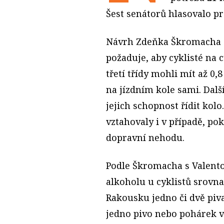
Šest senátorů hlasovalo pro
Návrh Zdeňka Škromacha (Č
požaduje, aby cyklisté na c
třetí třídy mohli mít až 0
na jízdním kole sami. Dalš
jejich schopnost řídit kolo
vztahovaly i v případě, po
dopravní nehodu.
Podle Škromacha s Valent
alkoholu u cyklistů srovn
Rakousku jedno či dvě piva
jedno pivo nebo pohárek ví