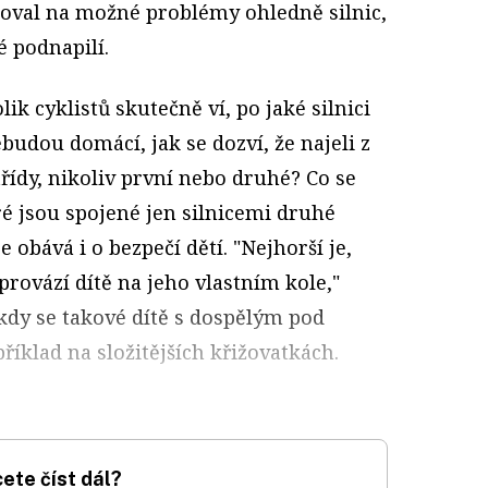
oval na možné problémy ohledně silnic,
é podnapilí.
ik cyklistů skutečně ví, po jaké silnici
ebudou domácí, jak se dozví, že najeli z
 třídy, nikoliv první nebo druhé? Co se
é jsou spojené jen silnicemi druhé
se obává i o bezpečí dětí. "Nejhorší je,
provází dítě na jeho vlastním kole,"
, kdy se takové dítě s dospělým pod
říklad na složitějších křižovatkách.
ete číst dál?