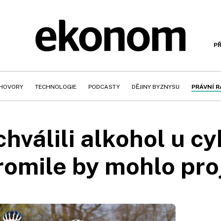
PŘ
HOVORY
TECHNOLOGIE
PODCASTY
DĚJINY BYZNYSU
PRÁVNÍ 
hválili alkohol u cyk
romile by mohlo proj