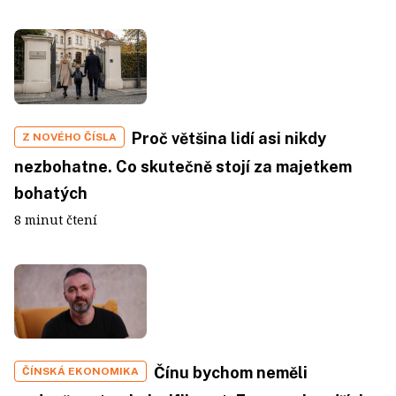
Proč většina lidí asi nikdy
Z NOVÉHO ČÍSLA
nezbohatne. Co skutečně stojí za majetkem
bohatých
8 minut čtení
Čínu bychom neměli
ČÍNSKÁ EKONOMIKA