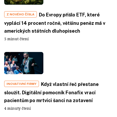
Do Evropy přišlo ETF, které
Z NOVÉHO ČÍSLA
vyplácí 14 procent ročně, většinu peněz má v
amerických státních dluhopisech
5 minut čtení
Když vlastní řeč přestane
INOVATIVNÍ FIRMY
sloužit. Digitální pomocník Fonafix vrací
pacientům po mrtvici šanci na zotavení
4 minuty čtení