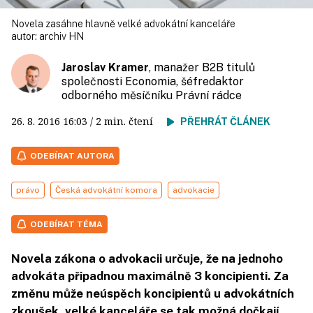
Novela zasáhne hlavně velké advokátní kanceláře
autor:
archiv HN
Jaroslav Kramer
, manažer B2B titulů
společnosti Economia, šéfredaktor
odborného měsíčníku Právní rádce
26. 8. 2016
16:03
/ 2 min. čtení
PŘEHRÁT ČLÁNEK
ODEBÍRAT AUTORA
právo
Česká advokátní komora
advokacie
ODEBÍRAT TÉMA
Novela zákona o advokacii určuje, že na jednoho
advokáta připadnou maximálně 3 koncipienti. Za
změnu může neúspěch koncipientů u advokátních
zkoušek, velké kanceláře se tak možná dočkají