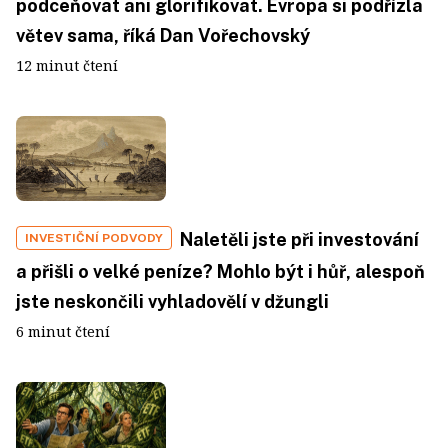
podceňovat ani glorifikovat. Evropa si podřízla
větev sama, říká Dan Vořechovský
12 minut čtení
Naletěli jste při investování
INVESTIČNÍ PODVODY
a přišli o velké peníze? Mohlo být i hůř, alespoň
jste neskončili vyhladovělí v džungli
6 minut čtení