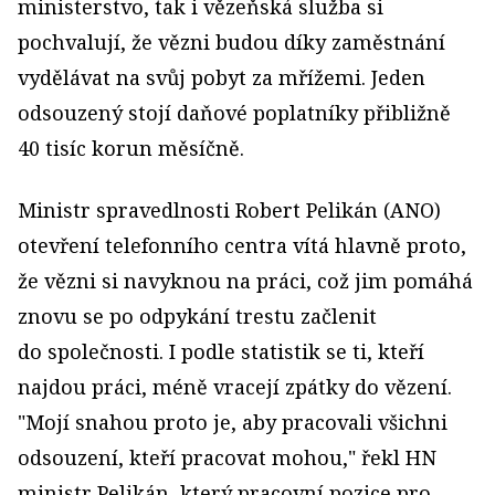
ministerstvo, tak i vězeňská služba si
pochvalují, že vězni budou díky zaměstnání
vydělávat na svůj pobyt za mřížemi. Jeden
odsouzený stojí daňové poplatníky přibližně
40 tisíc korun měsíčně.
Ministr spravedlnosti Robert Pelikán (ANO)
otevření telefonního centra vítá hlavně proto,
že vězni si navyknou na práci, což jim pomáhá
znovu se po odpykání trestu začlenit
do společnosti. I podle statistik se ti, kteří
najdou práci, méně vracejí zpátky do vězení.
"Mojí snahou proto je, aby pracovali všichni
odsouzení, kteří pracovat mohou," řekl HN
ministr Pelikán, který pracovní pozice pro