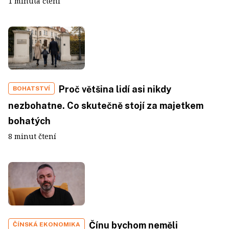
1 minuta čtení
Proč většina lidí asi nikdy
BOHATSTVÍ
nezbohatne. Co skutečně stojí za majetkem
bohatých
8 minut čtení
Čínu bychom neměli
ČÍNSKÁ EKONOMIKA