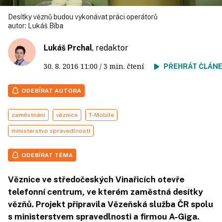
Desítky věznů budou vykonávat práci operátorů
autor:
Lukáš Bíba
Lukáš Prchal
, redaktor
30. 8. 2016
11:00
/ 3 min. čtení
PŘEHRÁT ČLÁN
ODEBÍRAT AUTORA
zaměstnání
věznice
T-Mobile
ministerstvo spravedlnosti
ODEBÍRAT TÉMA
Věznice ve středočeských Vinařicích otevře
telefonní centrum, ve kterém zaměstná desítky
vězňů. Projekt připravila Vězeňská služba ČR spolu
s ministerstvem spravedlnosti a firmou A-Giga.