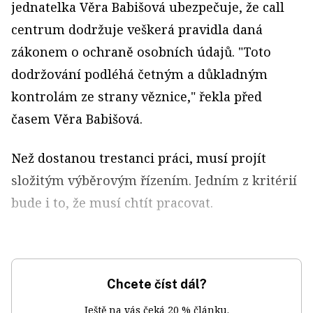
jednatelka Věra Babišová ubezpečuje, že call
centrum dodržuje veškerá pravidla daná
zákonem o ochraně osobních údajů. "Toto
dodržování podléhá četným a důkladným
kontrolám ze strany věznice," řekla před
časem Věra Babišová.
Než dostanou trestanci práci, musí projít
složitým výběrovým řízením. Jedním z kritérií
bude i to, že musí chtít pracovat.
Chcete číst dál?
Ještě na vás čeká 20 % článku.