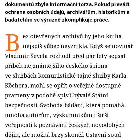
dokumentů zbyla informační torza. Pokud převáží
ochrana osobních údajů, archivářům, historikům a
badatelům se výrazně zkomplikuje práce.
B
ez otevřených archivů by jeho kniha
nejspíš vůbec nevznikla. Když se novinář
Vladimír Ševela rozhodl před pár lety sepsat
příběh nejznámějšího českého špiona
ve službách komunistické tajné služby Karla
Köchera, mohl se opřít o veřejně dostupné
prameny v podobě spisů bývalé Státní
bezpečnosti. Svoboda bádání, která pomáhá
mnoha autorům, výzkumníkům i širší
veřejnosti k poznávání českých novodobých
dějin, ale možná brzy skončí. Ústavní soud