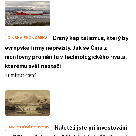
Drsný kapitalismus, který by
ČÍNSKÁ EKONOMIKA
evropské firmy nepřežily. Jak se Čína z
montovny proměnila v technologického rivala,
kterému svět nestačí
11 minut čtení
Naletěli jste při investování
INVESTIČNÍ PODVODY