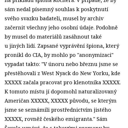
na příkladu špiona Köchera. V případě, že by
sám nedal písemný souhlas k poskytnutí
svého svazku badateli, musel by archiv
začernit všechny jeho osobní údaje. Podobně
by musel do materiálů zasáhnout také
u jiných lidí. Zapsané vyprávění špiona, který
pronikl do CIA, by mohlo po "anonymizaci"
vypadat takto: "V únoru nebo březnu jsme se
přestěhovali z West Nyack do New Yorku, kde
XXXXX začala pracovat pro klenotníka XXXXX.
K tomuto místu jí dopomohl naturalizovaný
Američan XXXXX, XXXXX původu, se kterým
jsme se seznámili prostřednictvím jistého
XXXXX, rovněž českého emigranta." Sám