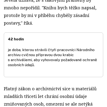
Ševela uznává, že s takovými prameny by
mnoho nepořídil. "Knihu bych těžko napsal,
protože by mi v příběhu chyběly zásadní
postavy," říká.
42 hodin
je doba, kterou strávili čtyři pracovníci Národního
archivu cvičnou přípravou dvou krabic
s archiváliemi, aby vyhovovaly požadované ochraně
osobních údajů.
Platný zákon o archivnictví sice u materiálů
mladších třiceti let chrání osobní údaje
zmiňovaných osob, omezení se ale netýká