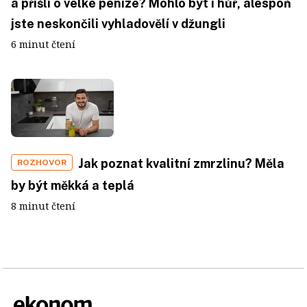
a přišli o velké peníze? Mohlo být i hůř, alespoň
jste neskončili vyhladovělí v džungli
6 minut čtení
Jak poznat kvalitní zmrzlinu? Měla
ROZHOVOR
by být měkká a teplá
8 minut čtení