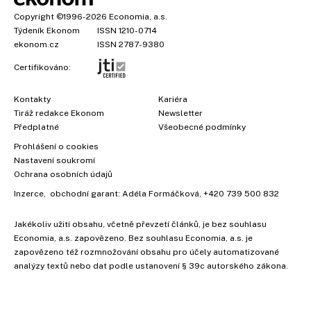
Copyright
©1996-2026
Economia, a.s.
Týdeník Ekonom
ISSN 1210-0714
ekonom.cz
ISSN 2787-9380
Certifikováno:
Kontakty
Kariéra
Tiráž redakce Ekonom
Newsletter
Předplatné
Všeobecné podmínky
Prohlášení o cookies
Nastavení soukromí
Ochrana osobních údajů
Inzerce
, obchodní garant:
Adéla Formáčková
,
+420 739 500 832
Jakékoliv užití obsahu, včetně převzetí článků, je bez souhlasu
×
Economia, a.s. zapovězeno. Bez souhlasu Economia, a.s. je
zapovězeno též rozmnožování obsahu pro účely automatizované
analýzy textů nebo dat podle ustanovení § 39c autorského zákona.