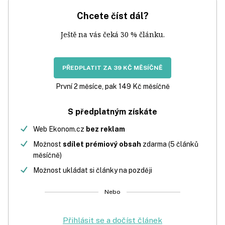
Chcete číst dál?
Ještě na vás čeká 30 % článku.
PŘEDPLATIT ZA 39 KČ MĚSÍČNĚ
První 2 měsíce, pak 149 Kč měsíčně
S předplatným získáte
Web Ekonom.cz
bez reklam
Možnost
sdílet prémiový obsah
zdarma (5 článků
měsíčně)
Možnost ukládat si články na později
Nebo
Přihlásit se a dočíst článek