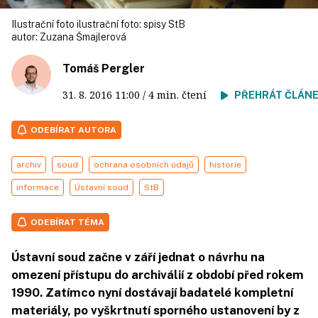
Ilustrační foto ilustrační foto: spisy StB
autor:
Zuzana Šmajlerová
Tomáš Pergler
31. 8. 2016
11:00
/ 4 min. čtení
PŘEHRÁT ČLÁN
ODEBÍRAT AUTORA
archiv
soud
ochrana osobních údajů
historie
informace
Ústavní soud
StB
ODEBÍRAT TÉMA
Ústavní soud začne v září jednat o návrhu na
omezení přístupu do archiválií z období před rokem
1990. Zatímco nyní dostávají badatelé kompletní
materiály, po vyškrtnutí sporného ustanovení by z