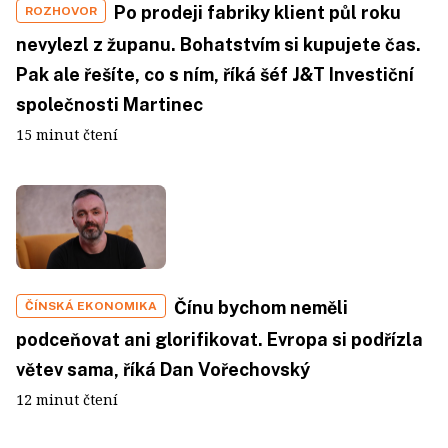
Po prodeji fabriky klient půl roku
ROZHOVOR
nevylezl z županu. Bohatstvím si kupujete čas.
Pak ale řešíte, co s ním, říká šéf J&T Investiční
společnosti Martinec
15 minut čtení
Čínu bychom neměli
ČÍNSKÁ EKONOMIKA
podceňovat ani glorifikovat. Evropa si podřízla
větev sama, říká Dan Vořechovský
12 minut čtení