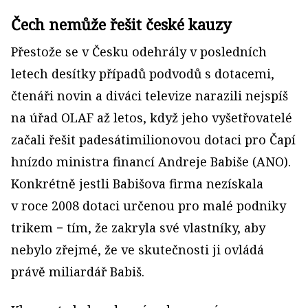
Čech nemůže řešit české kauzy
Přestože se v Česku odehrály v posledních
letech desítky případů podvodů s dotacemi,
čtenáři novin a diváci televize narazili nejspíš
na úřad OLAF až letos, když jeho vyšetřovatelé
začali řešit padesátimilionovou dotaci pro Čapí
hnízdo ministra financí Andreje Babiše (ANO).
Konkrétně jestli Babišova firma nezískala
v roce 2008 dotaci určenou pro malé podniky
trikem − tím, že zakryla své vlastníky, aby
nebylo zřejmé, že ve skutečnosti ji ovládá
právě miliardář Babiš.