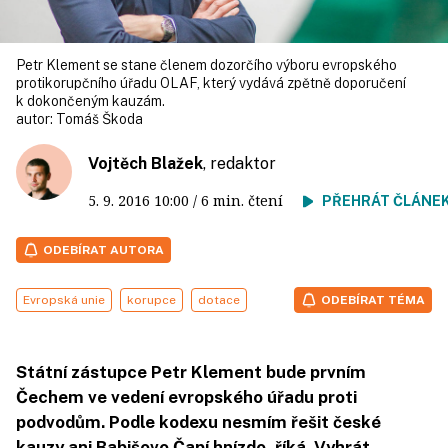
Petr Klement se stane členem dozorčího výboru evropského
protikorupčního úřadu OLAF, který vydává zpětně doporučení
k dokončeným kauzám.
autor:
Tomáš Škoda
Vojtěch Blažek
, redaktor
5. 9. 2016
10:00
/ 6 min. čtení
PŘEHRÁT ČLÁNE
ODEBÍRAT AUTORA
Evropská unie
korupce
dotace
ODEBÍRAT TÉMA
Státní zástupce Petr Klement bude prvním
Čechem ve vedení evropského úřadu proti
podvodům. Podle kodexu nesmím řešit české
kauzy ani Babišovo Čapí hnízdo, říká. Vyhrát