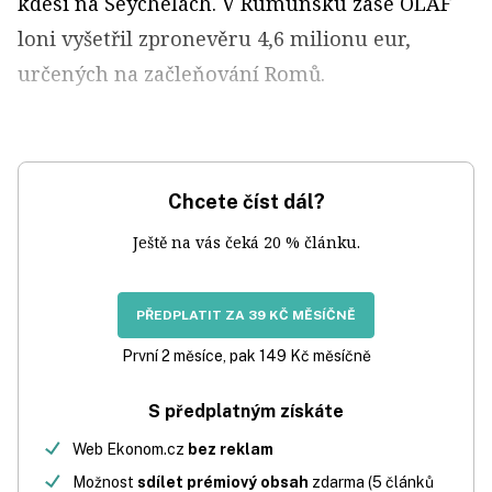
kdesi na Seychelách. V Rumunsku zase OLAF
loni vyšetřil zpronevěru 4,6 milionu eur,
určených na začleňování Romů.
Chcete číst dál?
Ještě na vás čeká 20 % článku.
PŘEDPLATIT ZA 39 KČ MĚSÍČNĚ
První 2 měsíce, pak 149 Kč měsíčně
S předplatným získáte
Web Ekonom.cz
bez reklam
Možnost
sdílet prémiový obsah
zdarma (5 článků