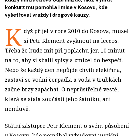
konkurz mu pomohla i mise v Kosovu, kde
vyšetřoval vraždy i drogové kauzy.
K
dyž přijel v roce 2010 do Kosova, musel
si Petr Klement zvyknout na leccos.
Třeba že bude mít při poplachu jen 10 minut
na to, aby si sbalil spisy a zmizel do bezpečí.
Nebo že každý den nepůjde chvíli elektřina,
zastaví se vodní čerpadla a voda v trubkách
začne brzy zapáchat. O neprůstřelné vestě,
která se stala součástí jeho šatníku, ani
nemluvě.
Státní zástupce Petr Klement o svém působení
v Kosovu, kde pomáhal vybudovat justiční