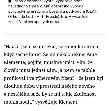
◼ Letos v červenci vyhrál výběrové řízení
na jednoho z pěti členů dozorčího výboru
Evropského úřadu pro boj proti podvodům (OLAF –
Office de Lutte Anti-Fraude), který vyšetřuje
zneužívání evropských dotací.
"Naučil jsem se nečekat, až zahouká siréna,
když začne hořet. Že mi někdo řekne: Pane
Klemente, pojďte, musíme utéct. Vím, že
člověk musí jednat sám. Já jsem se takhle
profiloval i ve výběrovém řízení − že jsem byl
dlouhou dobu v prostředí něčeho nového
a nestálého. A že by se mi tahle zkušenost
mohla hodit," vysvětluje Klement.