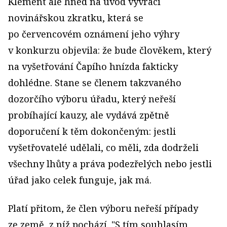
Klement ale hned na úvod vyvrací
novinářskou zkratku, která se
po červencovém oznámení jeho výhry
v konkurzu objevila: že bude člověkem, který
na vyšetřování Čapího hnízda fakticky
dohlédne. Stane se členem takzvaného
dozorčího výboru úřadu, který neřeší
probíhající kauzy, ale vydává zpětně
doporučení k těm dokončeným: jestli
vyšetřovatelé udělali, co měli, zda dodrželi
všechny lhůty a práva podezřelých nebo jestli
úřad jako celek funguje, jak má.
Platí přitom, že člen výboru neřeší případy
ze země, z níž pochází. "S tím souhlasím,