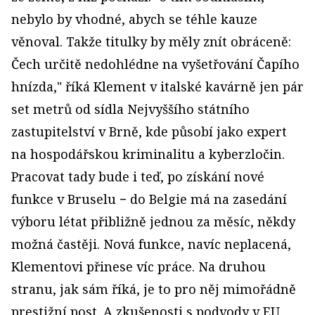
nebylo by vhodné, abych se téhle kauze
věnoval. Takže titulky by měly znít obráceně:
Čech určitě nedohlédne na vyšetřování Čapího
hnízda," říká Klement v italské kavárně jen pár
set metrů od sídla Nejvyššího státního
zastupitelství v Brně, kde působí jako expert
na hospodářskou kriminalitu a kyberzločin.
Pracovat tady bude i teď, po získání nové
funkce v Bruselu − do Belgie má na zasedání
výboru létat přibližně jednou za měsíc, někdy
možná častěji. Nová funkce, navíc neplacená,
Klementovi přinese víc práce. Na druhou
stranu, jak sám říká, je to pro něj mimořádně
prestižní post. A zkušenosti s podvody v EU