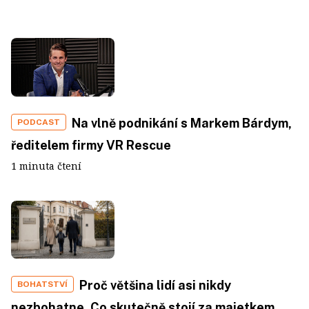
Na vlně podnikání s Markem Bárdym,
PODCAST
ředitelem firmy VR Rescue
1 minuta čtení
Proč většina lidí asi nikdy
BOHATSTVÍ
nezbohatne. Co skutečně stojí za majetkem