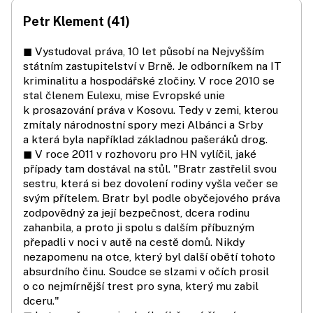
Petr Klement (41)
◼ Vystudoval práva, 10 let působí na Nejvyšším
státním zastupitelství v Brně. Je odborníkem na IT
kriminalitu a hospodářské zločiny. V roce 2010 se
stal členem Eulexu, mise Evropské unie
k prosazování práva v Kosovu. Tedy v zemi, kterou
zmítaly národnostní spory mezi Albánci a Srby
a která byla například základnou pašeráků drog.
◼ V roce 2011 v rozhovoru pro HN vylíčil, jaké
případy tam dostával na stůl. "Bratr zastřelil svou
sestru, která si bez dovolení rodiny vyšla večer se
svým přítelem. Bratr byl podle obyčejového práva
zodpovědný za její bezpečnost, dcera rodinu
zahanbila, a proto ji spolu s dalším příbuzným
přepadli v noci v autě na cestě domů. Nikdy
nezapomenu na otce, který byl další obětí tohoto
absurdního činu. Soudce se slzami v očích prosil
o co nejmírnější trest pro syna, který mu zabil
dceru."