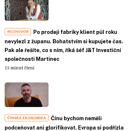
Po prodeji fabriky klient půl roku
ROZHOVOR
nevylezl z županu. Bohatstvím si kupujete čas.
Pak ale řešíte, co s ním, říká šéf J&T Investiční
společnosti Martinec
15 minut čtení
Čínu bychom neměli
ČÍNSKÁ EKONOMIKA
podceňovat ani glorifikovat. Evropa si podřízla