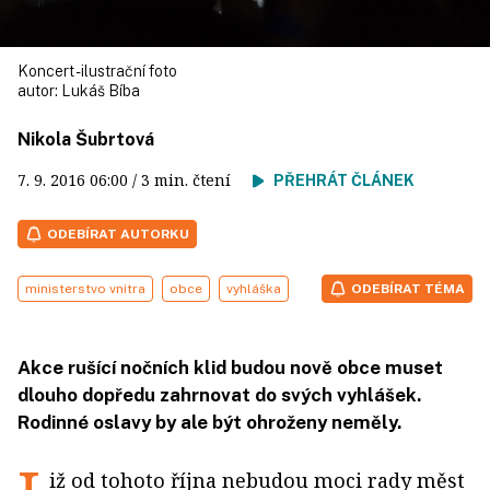
Koncert - ilustrační foto
autor:
Lukáš Bíba
Nikola Šubrtová
7. 9. 2016
06:00
/ 3 min. čtení
PŘEHRÁT ČLÁNEK
ODEBÍRAT AUTORKU
ministerstvo vnitra
obce
vyhláška
ODEBÍRAT TÉMA
Akce rušící nočních klid budou nově obce muset
dlouho dopředu zahrnovat do svých vyhlášek.
Rodinné oslavy by ale být ohroženy neměly.
iž od tohoto října nebudou moci rady měst