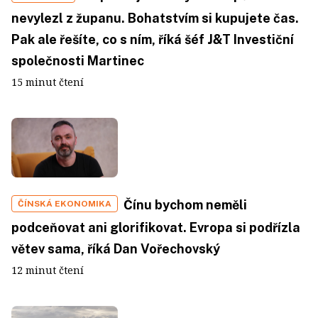
nevylezl z županu. Bohatstvím si kupujete čas.
Pak ale řešíte, co s ním, říká šéf J&T Investiční
společnosti Martinec
15 minut čtení
Čínu bychom neměli
ČÍNSKÁ EKONOMIKA
podceňovat ani glorifikovat. Evropa si podřízla
větev sama, říká Dan Vořechovský
12 minut čtení