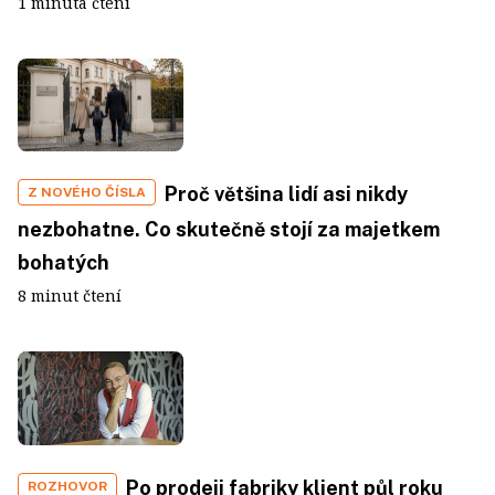
1 minuta čtení
Proč většina lidí asi nikdy
Z NOVÉHO ČÍSLA
nezbohatne. Co skutečně stojí za majetkem
bohatých
8 minut čtení
Po prodeji fabriky klient půl roku
ROZHOVOR