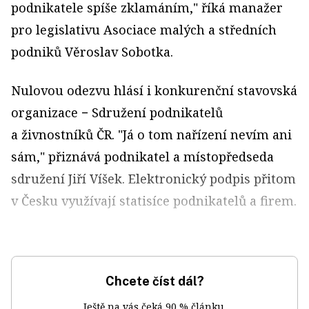
podnikatele spíše zklamáním," říká manažer
pro legislativu Asociace malých a středních
podniků Věroslav Sobotka.
Nulovou odezvu hlásí i konkurenční stavovská
organizace − Sdružení podnikatelů
a živnostníků ČR. "Já o tom nařízení nevím ani
sám," přiznává podnikatel a místopředseda
sdružení Jiří Víšek. Elektronický podpis přitom
v Česku využívají statisíce podnikatelů a firem.
Chcete číst dál?
Ještě na vás čeká 90 % článku.