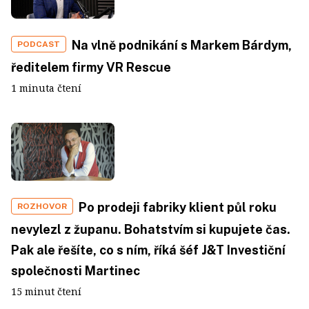
Na vlně podnikání s Markem Bárdym,
PODCAST
ředitelem firmy VR Rescue
1 minuta čtení
Po prodeji fabriky klient půl roku
ROZHOVOR
nevylezl z županu. Bohatstvím si kupujete čas.
Pak ale řešíte, co s ním, říká šéf J&T Investiční
společnosti Martinec
15 minut čtení