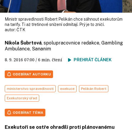
Ministr spravedlnosti Robert Pelikán chce sáhnout exekutorům
na tarify. Ti až třetinové snížení odmítají. Prý je to zničí.
autor:
ČTK
Nikola Šubrtová
, spolupracovnice redakce, Gambling
Ambulance, Sananim
8. 9. 2016
07:00
/ 6 min. čtení
PŘEHRÁT ČLÁNEK
ODEBÍRAT AUTORKU
ministerstvo spravedlnosti
exekuce
Pelikán Robert
Exekutorský úřad
ODEBÍRAT TÉMA
Exekutoři se ostře ohradili proti plánovanému