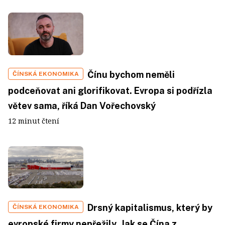
Čínu bychom neměli
ČÍNSKÁ EKONOMIKA
podceňovat ani glorifikovat. Evropa si podřízla
větev sama, říká Dan Vořechovský
12 minut čtení
Drsný kapitalismus, který by
ČÍNSKÁ EKONOMIKA
evropské firmy nepřežily. Jak se Čína z