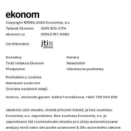
Copyright
©1996-2026
Economia, a.s.
Týdeník Ekonom
ISSN 1210-0714
ekonom.cz
ISSN 2787-9380
Certifikováno:
Kontakty
Kariéra
Tiráž redakce Ekonom
Newsletter
Předplatné
Všeobecné podmínky
Prohlášení o cookies
×
Nastavení soukromí
Ochrana osobních údajů
Inzerce
, obchodní garant:
Adéla Formáčková
,
+420 739 500 832
Jakékoliv užití obsahu, včetně převzetí článků, je bez souhlasu
Economia, a.s. zapovězeno. Bez souhlasu Economia, a.s. je
zapovězeno též rozmnožování obsahu pro účely automatizované
analýzy textů nebo dat podle ustanovení § 39c autorského zákona.