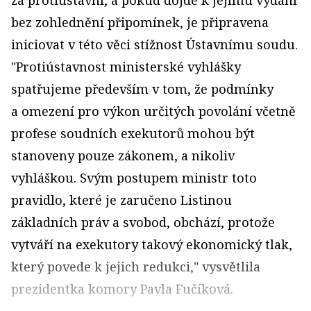
za protiústavní, a pokud dojde k jejímu vydání
bez zohlednění připomínek, je připravena
iniciovat v této věci stížnost Ústavnímu soudu.
"Protiústavnost ministerské vyhlášky
spatřujeme především v tom, že podmínky
a omezení pro výkon určitých povolání včetně
profese soudních exekutorů mohou být
stanoveny pouze zákonem, a nikoliv
vyhláškou. Svým postupem ministr toto
pravidlo, které je zaručeno Listinou
základních práv a svobod, obchází, protože
vytváří na exekutory takový ekonomický tlak,
který povede k jejich redukci," vysvětlila
prezidentka komory Pavla Fučíková.