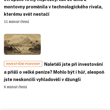
montovny proměnila v technologického rivala,
kterému svět nestačí
11 minut čtení
Naletěli jste při investování
INVESTIČNÍ PODVODY
a přišli o velké peníze? Mohlo být i hůř, alespoň
jste neskončili vyhladovělí v džungli
6 minut čtení