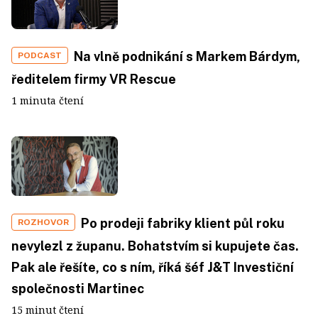
Na vlně podnikání s Markem Bárdym,
PODCAST
ředitelem firmy VR Rescue
1 minuta čtení
Po prodeji fabriky klient půl roku
ROZHOVOR
nevylezl z županu. Bohatstvím si kupujete čas.
Pak ale řešíte, co s ním, říká šéf J&T Investiční
společnosti Martinec
15 minut čtení