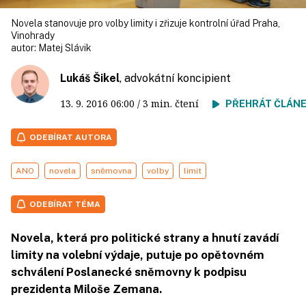
Novela stanovuje pro volby limity i zřizuje kontrolní úřad Praha,
Vinohrady
autor:
Matej Slávik
Lukáš Šikel
, advokátní koncipient
13. 9. 2016
06:00
/ 3 min. čtení
PŘEHRÁT ČLÁN
ODEBÍRAT AUTORA
ANO
novela
sněmovna
volby
limit
ODEBÍRAT TÉMA
Novela, která pro politické strany a hnutí zavádí
limity na volební výdaje, putuje po opětovném
schválení Poslanecké sněmovny k podpisu
prezidenta Miloše Zemana.