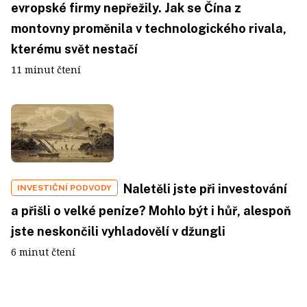
evropské firmy nepřežily. Jak se Čína z
montovny proměnila v technologického rivala,
kterému svět nestačí
11 minut čtení
Naletěli jste při investování
INVESTIČNÍ PODVODY
a přišli o velké peníze? Mohlo být i hůř, alespoň
jste neskončili vyhladovělí v džungli
6 minut čtení