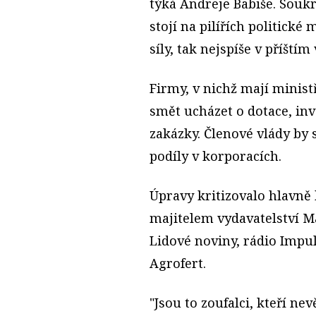
týká Andreje Babiše. Souk
stojí na pilířích politické
síly, tak nejspíše v příšt
Firmy, v nichž mají minist
smět ucházet o dotace, inv
zakázky. Členové vlády by 
podíly v korporacích.
Úpravy kritizovalo hlavně 
majitelem vydavatelství Ma
Lidové noviny, rádio Impul
Agrofert.
"Jsou to zoufalci, kteří nev