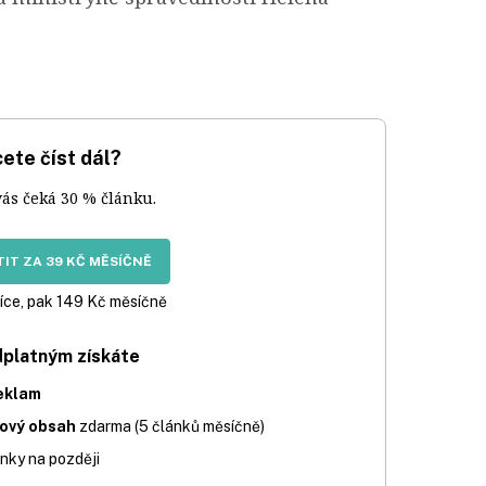
ete číst dál?
vás čeká 30 % článku.
IT ZA 39 KČ MĚSÍČNĚ
íce, pak 149 Kč měsíčně
dplatným získáte
eklam
iový obsah
zdarma (5 článků měsíčně)
nky na později