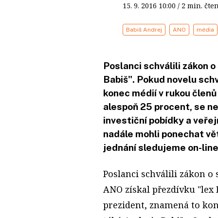
15. 9. 2016
10:00
/ 2 min. č
Babiš Andrej
ANO
média
Poslanci schválili zákon 
Babiš". Pokud novelu schv
konec médií v rukou členů 
alespoň 25 procent, se n
investiční pobídky a veřej
nadále mohli ponechat vět
jednání sledujeme on-line
Poslanci schválili zákon o 
ANO získal přezdívku "lex 
prezident, znamená to kon