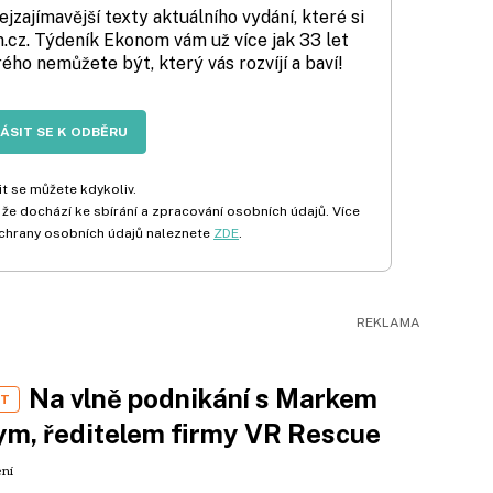
zajímavější texty aktuálního vydání, které si
cz. Týdeník Ekonom vám už více jak 33 let
rého nemůžete být, který vás rozvíjí a baví!
LÁSIT SE K ODBĚRU
t se můžete kdykoliv.
 že dochází ke sbírání a zpracování osobních údajů. Více
chrany osobních údajů naleznete
ZDE
.
Na vlně podnikání s Markem
ST
m, ředitelem firmy VR Rescue
ení