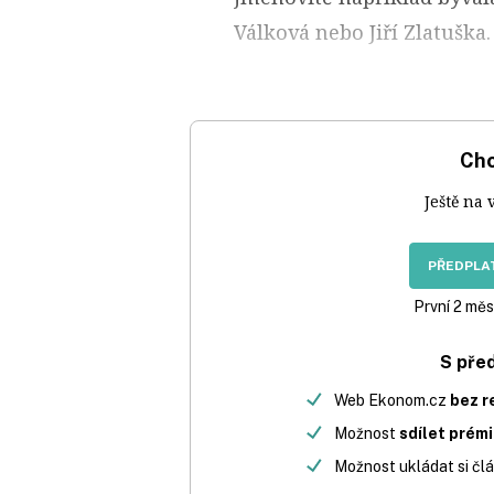
Válková nebo Jiří Zlatuška.
Chc
Ještě na 
PŘEDPLAT
První 2 měs
S pře
Web Ekonom.cz
bez r
Možnost
sdílet prém
Možnost ukládat si člá