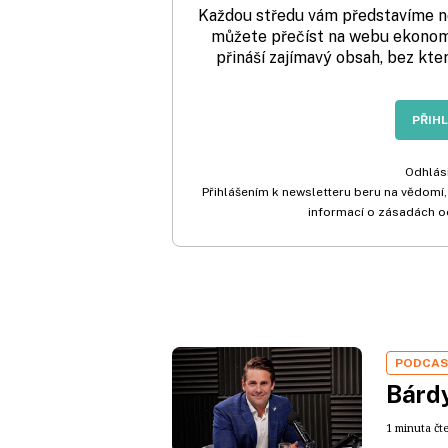
Každou středu vám představíme nej
můžete přečíst na webu ekonom.
přináší zajímavý obsah, bez kte
PŘIH
Odhlási
Přihlášením k newsletteru beru na vědomí,
informací o zásadách o
PODCA
Bárdy
1 minuta čt