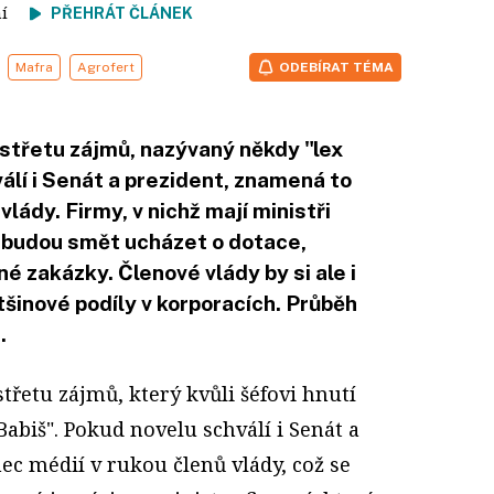
tení
PŘEHRÁT ČLÁNEK
Mafra
Agrofert
ODEBÍRAT TÉMA
o střetu zájmů, nazývaný někdy "lex
álí i Senát a prezident, znamená to
vlády. Firmy, v nichž mají ministři
ebudou smět ucházet o dotace,
né zakázky. Členové vlády by si ale i
šinové podíly v korporacích. Průběh
.
střetu zájmů, který kvůli šéfovi hnutí
Babiš".
Pokud novelu schválí i Senát a
ec médií v rukou členů vlády, což se