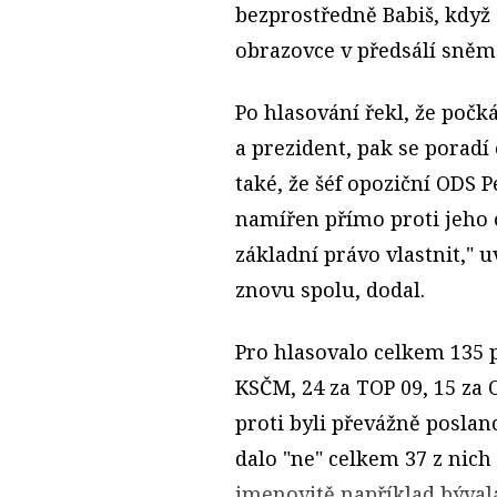
bezprostředně Babiš, když
obrazovce v předsálí sněm
Po hlasování řekl, že počk
a prezident, pak se poradí
také, že šéf opoziční ODS Pe
namířen přímo proti jeho
základní právo vlastnit," u
znovu spolu, dodal.
Pro hlasovalo celkem 135 p
KSČM, 24 za TOP 09, 15 za 
proti byli převážně poslan
dalo "ne" celkem 37 z nich 
jmenovitě například býval