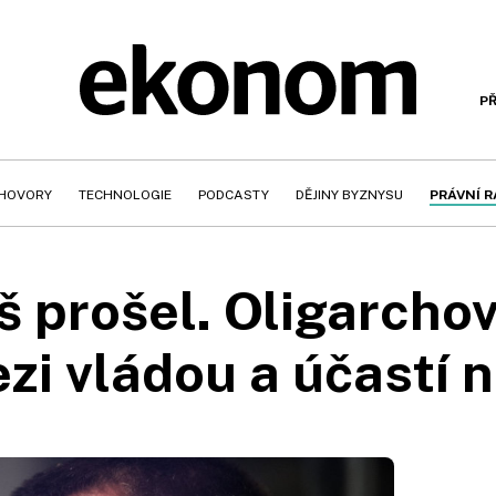
PŘ
HOVORY
TECHNOLOGIE
PODCASTY
DĚJINY BYZNYSU
PRÁVNÍ 
š prošel. Oligarchov
zi vládou a účastí 