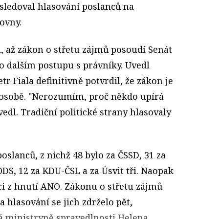
 sledoval hlasování poslanců na
ovny.
á, až zákon o střetu zájmů posoudí Senát
 o dalším postupu s právníky. Uvedl
tr Fiala definitivně potvrdil, že zákon je
 osobě. "Nerozumím, proč někdo upírá
vedl. Tradiční politické strany hlasovaly
oslanců, z nichž 48 bylo za ČSSD, 31 za
ODS, 12 za KDU-ČSL a za Úsvit tři. Naopak
ci z hnutí ANO. Zákonu o střetu zájmů
a hlasování se jich zdrželo pět,
á ministryně spravedlnosti Helena