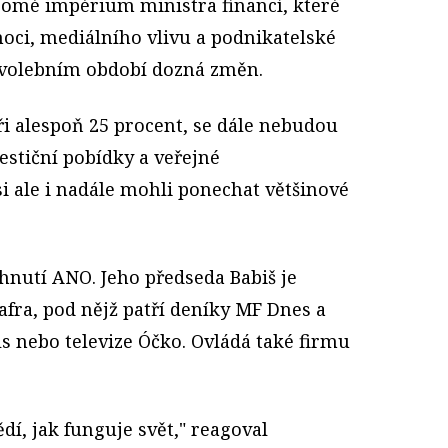
romé impérium ministra financí, které
 moci, mediálního vlivu a podnikatelské
ím volebním období dozná změn.
ři alespoň 25 procent, se dále nebudou
estiční pobídky a veřejné
si ale i nadále mohli ponechat většinové
hnutí ANO. Jeho předseda Babiš je
fra, pod nějž patří deníky MF Dnes a
s nebo televize Óčko. Ovládá také firmu
ědí, jak funguje svět," reagoval