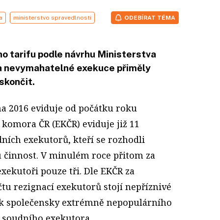
a
ministerstvo spravedlnosti
ODEBÍRAT TÉMA
o tarifu podle návrhu Ministerstva
na nevymahatelné exekuce přiměly
skončit.
a 2016 eviduje od počátku roku
komora ČR (EKČR) eviduje již 11
ních exekutorů, kteří se rozhodli
 činnost. V minulém roce přitom za
exekutoři pouze tři. Dle EKČR za
 rezignací exekutorů stojí nepříznivé
ak společensky extrémně nepopulárního
í soudního exekutora.