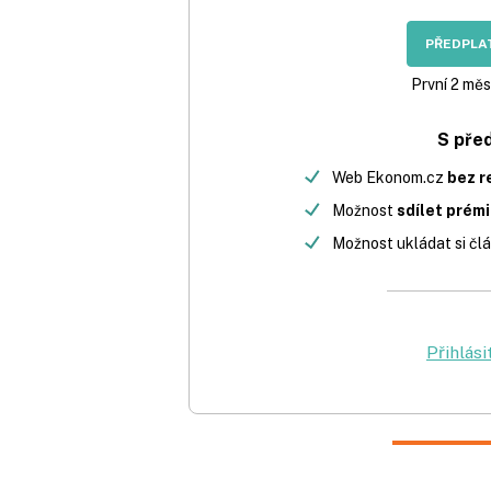
PŘEDPLAT
První 2 měs
S pře
Web Ekonom.cz
bez r
Možnost
sdílet prém
Možnost ukládat si člá
Přihlási