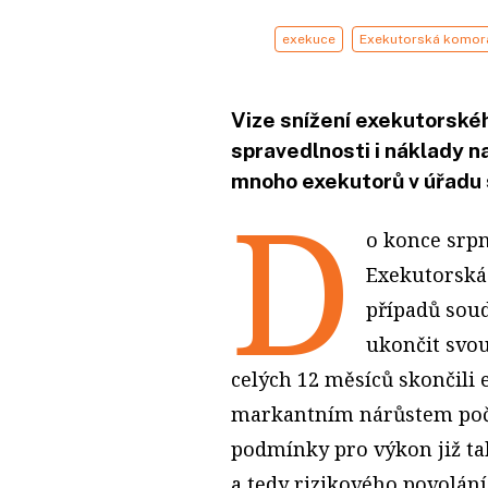
exekuce
Exekutorská komor
Vize snížení exekutorskéh
spravedlnosti i náklady 
mnoho exekutorů v úřadu 
D
o konce srpn
Exekutorská 
případů soud
ukončit svou
celých 12 měsíců skončili 
markantním nárůstem počtu
podmínky pro výkon již t
a tedy rizikového povolán