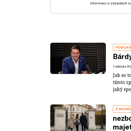
informací o zásadách o
PODCA
Bárdy
1 minuta čt
Jak se t
tímto z
jaký sp
Z NOVÉ
nezbo
maje