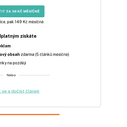
IT ZA 39 KČ MĚSÍČNĚ
íce, pak 149 Kč měsíčně
dplatným získáte
eklam
iový obsah
zdarma (5 článků měsíčně)
nky na později
Nebo
t se a dočíst článek