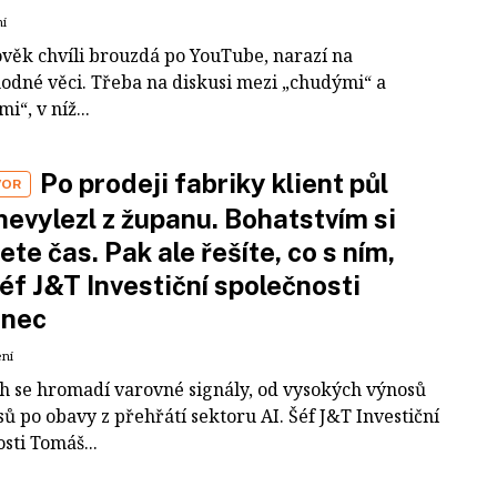
ní
ověk chvíli brouzdá po YouTube, narazí na
odné věci. Třeba na diskusi mezi „chudými“ a
i“, v níž...
Po prodeji fabriky klient půl
VOR
nevylezl z županu. Bohatstvím si
ete čas. Pak ale řešíte, co s ním,
šéf J&T Investiční společnosti
inec
ení
ch se hromadí varovné signály, od vysokých výnosů
ů po obavy z přehřátí sektoru AI. Šéf J&T Investiční
sti Tomáš...