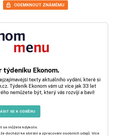
ODEMKNOUT ZNÁMÉMU
 týdeníku Ekonom.
zajímavější texty aktuálního vydání, které si
cz. Týdeník Ekonom vám už více jak 33 let
rého nemůžete být, který vás rozvíjí a baví!
LÁSIT SE K ODBĚRU
t se můžete kdykoliv.
 že dochází ke sbírání a zpracování osobních údajů. Více