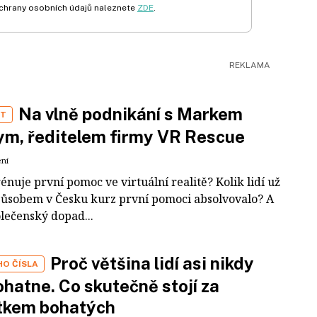
chrany osobních údajů naleznete
ZDE
.
Na vlně podnikání s Markem
ST
m, ředitelem firmy VR Rescue
ení
rénuje první pomoc ve virtuální realitě? Kolik lidí už
působem v Česku kurz první pomoci absolvovalo? A
olečenský dopad...
Proč většina lidí asi nikdy
HO ČÍSLA
hatne. Co skutečně stojí za
tkem bohatých