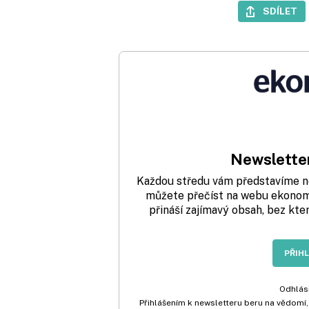
SDÍLET
Newsletter
Každou středu vám představíme nej
můžete přečíst na webu ekonom.
přináší zajímavý obsah, bez kte
PŘIH
Odhlási
Přihlášením k newsletteru beru na vědomí,