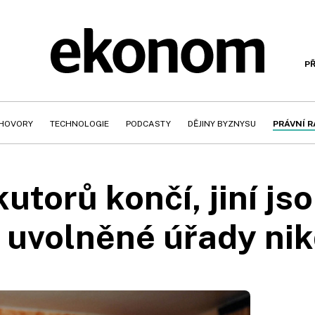
PŘ
HOVORY
TECHNOLOGIE
PODCASTY
DĚJINY BYZNYSU
PRÁVNÍ 
torů končí, jiní jso
 uvolněné úřady nik