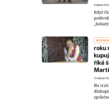
8 minut čte
Když čl
podivuh
„bohatým
ROZHO
roku 
kupuj
říká 
Mart
15 minut čt
Na trzí
dluhopis
společno