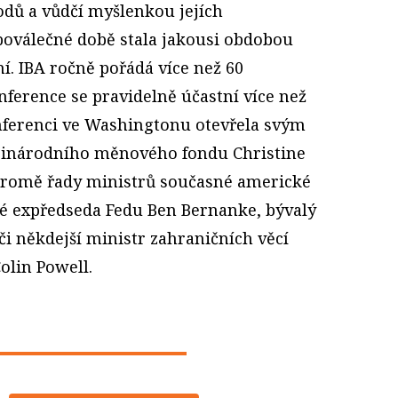
dů a vůdčí myšlenkou jejích
 poválečné době stala jakousi obdobou
í. IBA ročně pořádá více než 60
onference se pravidelně účastní více než
nferenci ve Washingtonu otevřela svým
inárodního měnového fondu Christine
 kromě řady ministrů současné americké
aké expředseda Fedu Ben Bernanke, bývalý
 či někdejší ministr zahraničních věcí
olin Powell.