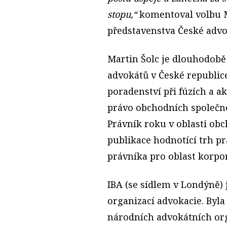
stopu,“
komentoval volbu 
představenstva České adv
Martin Šolc je dlouhodobě
advokátů v České republice
poradenství při fúzích a ak
právo obchodních společnost
Právník roku v oblasti ob
publikace hodnotící trh pr
právníka pro oblast korpor
IBA (se sídlem v Londýně) 
organizací advokacie. Byla
národních advokátních org