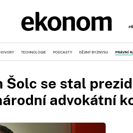
PŘ
HOVORY
TECHNOLOGIE
PODCASTY
DĚJINY BYZNYSU
PRÁVNÍ 
 Šolc se stal prez
árodní advokátní 