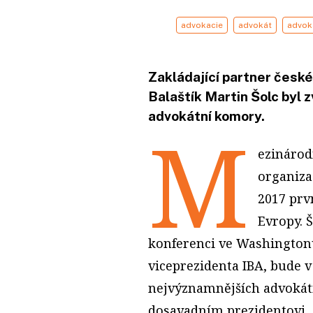
advokacie
advokát
advok
Zakládající partner české
Balaštík Martin Šolc byl
advokátní komory.
M
ezinárod
organiza
2017 prv
Evropy. 
konferenci ve Washingtonu.
viceprezidenta IBA, bude v
nejvýznamnějších advokátn
dosavadním prezidentovi,