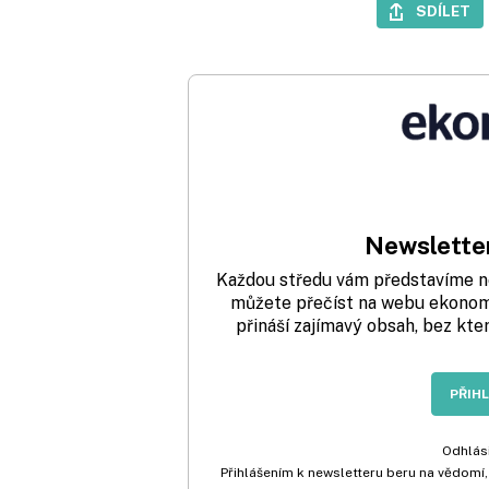
SDÍLET
Newsletter
Každou středu vám představíme nej
můžete přečíst na webu ekonom.
přináší zajímavý obsah, bez kte
PŘIH
Odhlási
Přihlášením k newsletteru beru na vědomí,