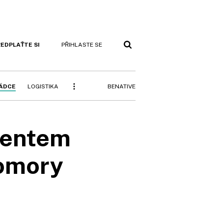
EDPLAŤTE SI
PŘIHLASTE SE
BENATIVE
RÁDCE
LOGISTIKA
identem
komory