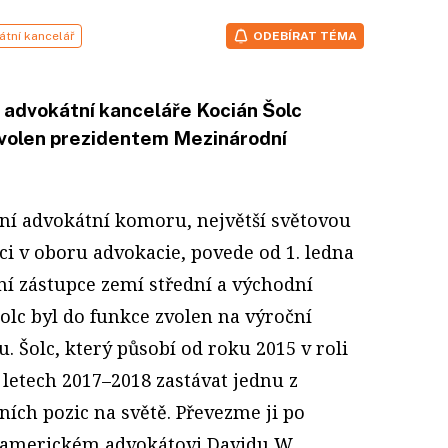
átní kancelář
ODEBÍRAT TÉMA
 advokátní kanceláře Kocián Šolc
 zvolen prezidentem Mezinárodní
ní advokátní komoru, největší světovou
ci v oboru advokacie, povede od 1. ledna
ní zástupce zemí střední a východní
Šolc byl do funkce zvolen na
výroční
 Šolc, který působí od roku 2015 v roli
 letech 2017–2018 zastávat jednu z
ích pozic na světě. Převezme ji po
 americkém advokátovi Davidu W.