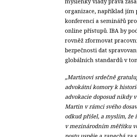
myšlenky vlády práva zasa
organizace, například jím
konferencí a seminářů pro
online přístupů. IBA by p
rovněž zformovat pracovn
bezpečnosti dat spravovan
globálních standardů v to
„Martinovi srdečně gratul
advokátní komory k histor
advokacie doposud nikdy v 
Martin v rámci svého dosa
odkud přišel, a myslím, že 
v mezinárodním měřítku ve
postu uspěje a zanechá za 