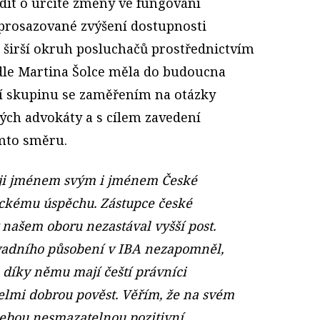
dit o určité změny ve fungování
 prosazované zvýšení dostupnosti
 širší okruh posluchačů prostřednictvím
odle Martina Šolce měla do budoucna
í skupinu se zaměřením na otázky
ých advokáty a s cílem zavedení
mto směru.
uji jménem svým i jménem České
ickému úspěchu. Zástupce české
našem oboru nezastával vyšší post.
vadního působení v IBA nezapomněl,
i díky němu mají čeští právníci
lmi dobrou pověst. Věřím, že na svém
sebou nesmazatelnou pozitivní