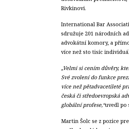
Rivkinovi.
International Bar Associati
sdružuje 201 národních a
advokátní komory, a přímo 
více než sto tisíc individuá
„Velmi si cením důvěry, kte
Své zvolení do funkce prez
více než pětadvacetileté pr
česká či středoevropská ad
globální profese,“
uvedl po 
Martin Šolc se z pozice pr