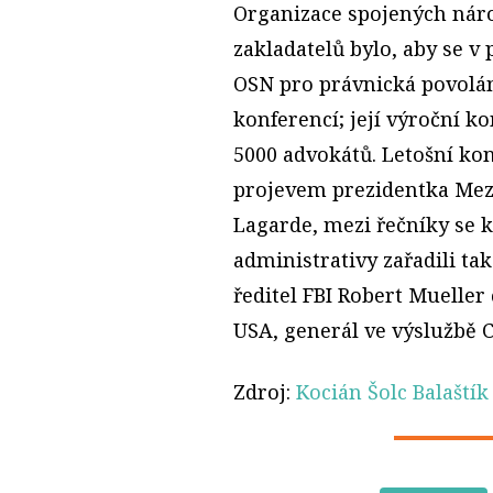
Organizace spojených náro
zakladatelů bylo, aby se v
OSN pro právnická povolán
konferencí; její výroční k
5000 advokátů. Letošní ko
projevem prezidentka Mez
Lagarde, mezi řečníky se
administrativy zařadili t
ředitel FBI Robert Mueller
USA, generál ve výslužbě C
Zdroj:
Kocián Šolc Balaštík