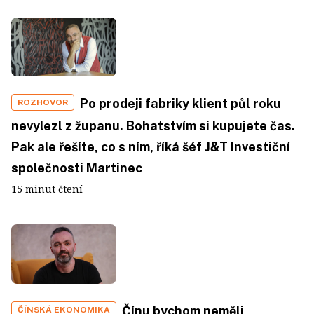
Po prodeji fabriky klient půl roku
ROZHOVOR
nevylezl z županu. Bohatstvím si kupujete čas.
Pak ale řešíte, co s ním, říká šéf J&T Investiční
společnosti Martinec
15 minut čtení
Čínu bychom neměli
ČÍNSKÁ EKONOMIKA