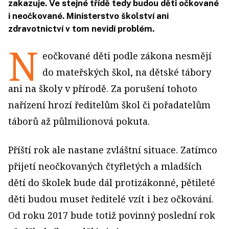
zakazuje. Ve stejné třídě tedy budou děti očkované
i neočkované. Ministerstvo školství ani
zdravotnictví v tom nevidí problém.
N
eočkované děti podle zákona nesmějí
do mateřských škol, na dětské tábory
ani na školy v přírodě. Za porušení tohoto
nařízení hrozí ředitelům škol či pořadatelům
táborů až půlmilionová pokuta.
Příští rok ale nastane zvláštní situace. Zatímco
přijetí neočkovaných čtyřletých a mladších
dětí do školek bude dál protizákonné, pětileté
děti budou muset ředitelé vzít i bez očkování.
Od roku 2017 bude totiž povinný poslední rok