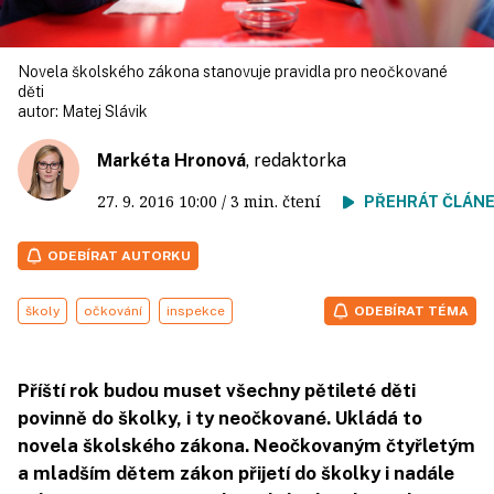
Novela školského zákona stanovuje pravidla pro neočkované
děti
autor:
Matej Slávik
Markéta Hronová
, redaktorka
27. 9. 2016
10:00
/ 3 min. čtení
PŘEHRÁT ČLÁN
ODEBÍRAT AUTORKU
školy
očkování
inspekce
ODEBÍRAT TÉMA
Příští rok budou muset všechny pětileté děti
povinně do školky, i ty neočkované. Ukládá to
novela školského zákona. Neočkovaným čtyřletým
a mladším dětem zákon přijetí do školky i nadále