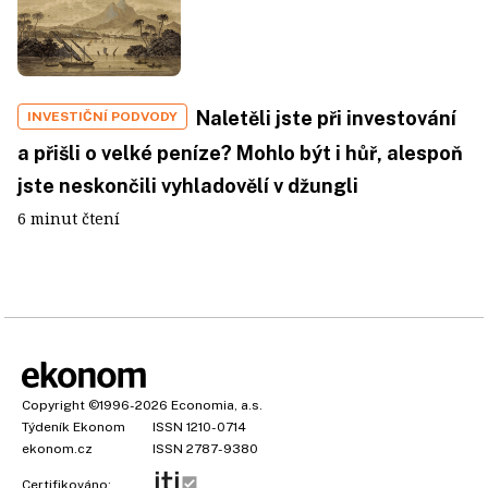
Naletěli jste při investování
INVESTIČNÍ PODVODY
a přišli o velké peníze? Mohlo být i hůř, alespoň
jste neskončili vyhladovělí v džungli
6 minut čtení
Copyright
©1996-2026
Economia, a.s.
Týdeník Ekonom
ISSN 1210-0714
ekonom.cz
ISSN 2787-9380
Certifikováno: