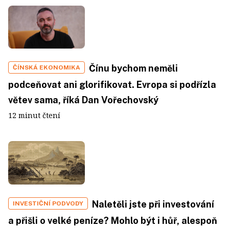
Čínu bychom neměli
ČÍNSKÁ EKONOMIKA
podceňovat ani glorifikovat. Evropa si podřízla
větev sama, říká Dan Vořechovský
12 minut čtení
Naletěli jste při investování
INVESTIČNÍ PODVODY
a přišli o velké peníze? Mohlo být i hůř, alespoň