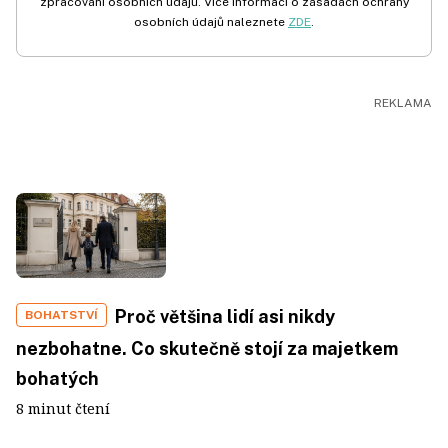
zpracování osobních údajů. Více informací o zásadách ochrany
osobních údajů naleznete
ZDE
.
Proč většina lidí asi nikdy
BOHATSTVÍ
nezbohatne. Co skutečně stojí za majetkem
bohatých
8 minut čtení