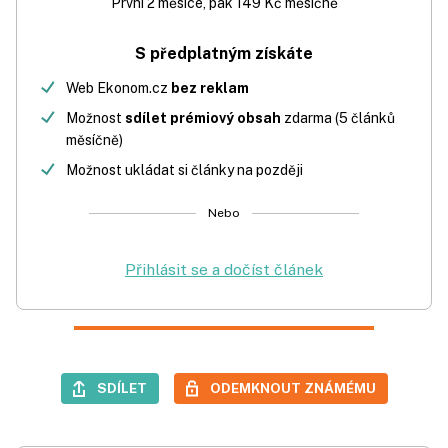
První 2 měsíce, pak 149 Kč měsíčně
S předplatným získáte
Web Ekonom.cz
bez reklam
Možnost
sdílet prémiový obsah
zdarma (5 článků
měsíčně)
Možnost ukládat si články na později
Nebo
Přihlásit se a dočíst článek
SDÍLET
ODEMKNOUT ZNÁMÉMU