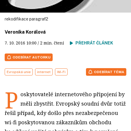
rekodifikace paragraf2
Veronika Korálová
7. 10. 2016
10:00
/ 2 min. čtení
PŘEHRÁT ČLÁNEK
ODEBÍRAT AUTORKU
Evropská unie
internet
Wi-Fi
ODEBÍRAT TÉMA
P
oskytovatelé internetového připojení by
měli zbystřit. Evropský soudní dvůr totiž
řešil případ, kdy došlo přes nezabezpečenou
wi-fi poskytovanou zákazníkům obchodu