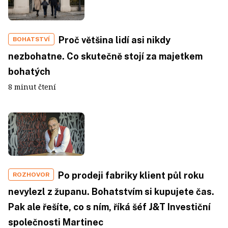
Proč většina lidí asi nikdy
BOHATSTVÍ
nezbohatne. Co skutečně stojí za majetkem
bohatých
8 minut čtení
Po prodeji fabriky klient půl roku
ROZHOVOR
nevylezl z županu. Bohatstvím si kupujete čas.
Pak ale řešíte, co s ním, říká šéf J&T Investiční
společnosti Martinec