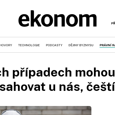
PŘ
HOVORY
TECHNOLOGIE
PODCASTY
DĚJINY BYZNYSU
PRÁVNÍ 
ých případech mohou
asahovat u nás, češ