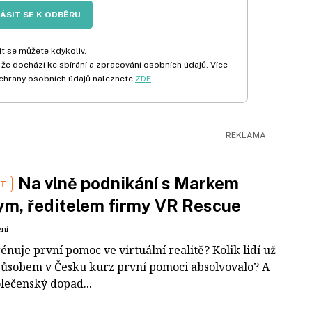
LÁSIT SE K ODBĚRU
t se můžete kdykoliv.
 že dochází ke sbírání a zpracování osobních údajů. Více
chrany osobních údajů naleznete
ZDE
.
Na vlně podnikání s Markem
ST
m, ředitelem firmy VR Rescue
ení
rénuje první pomoc ve virtuální realitě? Kolik lidí už
působem v Česku kurz první pomoci absolvovalo? A
olečenský dopad...