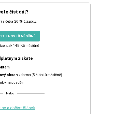
ete číst dál?
vás čeká 20 % článku.
IT ZA 39 KČ MĚSÍČNĚ
íce, pak 149 Kč měsíčně
dplatným získáte
eklam
iový obsah
zdarma (5 článků měsíčně)
nky na později
Nebo
t se a dočíst článek