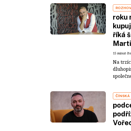
ROZHO
roku 
kupuj
říká 
Mart
15 minut čt
Na trzí
dluhopis
společno
ČÍNSKÁ
podce
podří
Voře