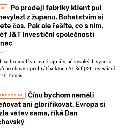
Po prodeji fabriky klient půl
VOR
nevylezl z županu. Bohatstvím si
ete čas. Pak ale řešíte, co s ním,
šéf J&T Investiční společnosti
inec
ení
ch se hromadí varovné signály, od vysokých výnosů
ů po obavy z přehřátí sektoru AI. Šéf J&T Investiční
sti Tomáš...
Čínu bychom neměli
 EKONOMIKA
ňovat ani glorifikovat. Evropa si
zla větev sama, říká Dan
chovský