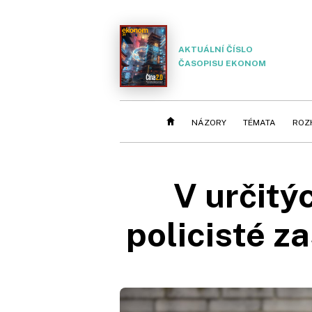
AKTUÁLNÍ ČÍSLO
ČASOPISU EKONOM
NÁZORY
TÉMATA
ROZ
V určit
policisté z