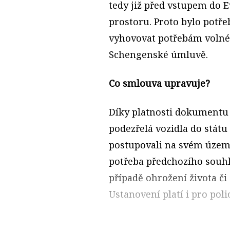
tedy již před vstupem do 
prostoru. Proto bylo potř
vyhovovat potřebám voln
Schengenské úmluvě.
Co smlouva upravuje?
Díky platnosti dokumentu 
podezřelá vozidla do státu
postupovali na svém územ
potřeba předchozího souhl
případě ohrožení života či 
Ustanovení platí i pro poli