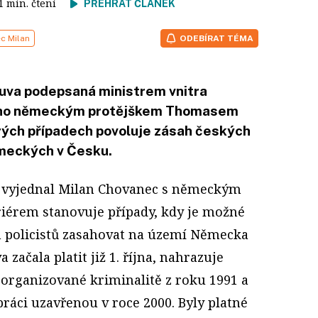
 1 min. čtení
PŘEHRÁT ČLÁNEK
c Milan
ODEBÍRAT TÉMA
ouva podepsaná ministrem vnitra
eho německým protějškem Thomasem
rých případech povoluje zásah českých
ěmeckých v Česku.
 vyjednal Milan Chovanec s německým
iérem stanovuje případy, kdy je možné
h policistů zasahovat na území Německa
 začala platit již 1. října, nahrazuje
 organizované kriminalitě z roku 1991 a
ráci uzavřenou v roce 2000. Byly platné