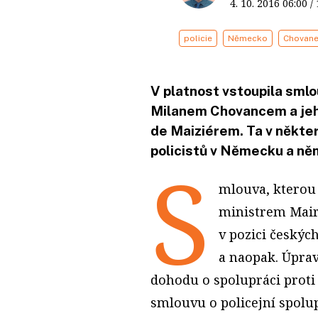
4. 10. 2016
06:00
/
policie
Německo
Chovane
V platnost vstoupila sml
Milanem Chovancem a j
de Maiziérem. Ta v někte
policistů v Německu a n
S
mlouva, kterou
ministrem Mair
v pozici českýc
a naopak. Úprava
dohodu o spolupráci proti
smlouvu o policejní spolup