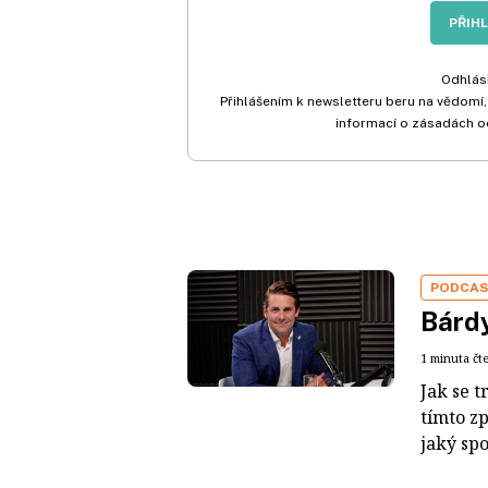
PŘIH
Odhlási
Přihlášením k newsletteru beru na vědomí,
informací o zásadách o
PODCA
Bárdy
1 minuta čt
Jak se t
tímto z
jaký sp