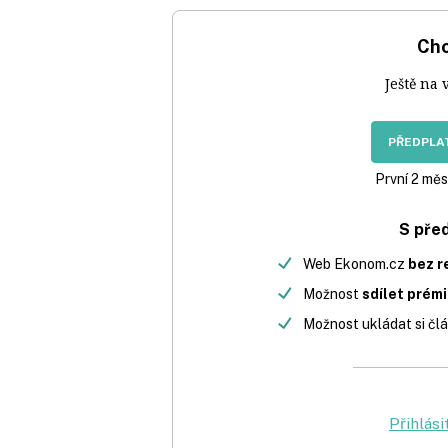
Chc
Ještě na 
PŘEDPLAT
První 2 měs
S pře
Web Ekonom.cz
bez r
Možnost
sdílet prém
Možnost ukládat si člá
Přihlási