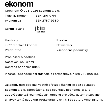
Copyright
©1996-2026
Economia, a.s.
Týdeník Ekonom
ISSN 1210-0714
ekonom.cz
ISSN 2787-9380
Certifikováno:
Kontakty
Kariéra
Tiráž redakce Ekonom
Newsletter
Předplatné
Všeobecné podmínky
Prohlášení o cookies
Nastavení soukromí
Ochrana osobních údajů
Inzerce
, obchodní garant:
Adéla Formáčková
,
+420 739 500 832
Jakékoliv užití obsahu, včetně převzetí článků, je bez souhlasu
Economia, a.s. zapovězeno. Bez souhlasu Economia, a.s. je
zapovězeno též rozmnožování obsahu pro účely automatizované
analýzy textů nebo dat podle ustanovení § 39c autorského zákona.