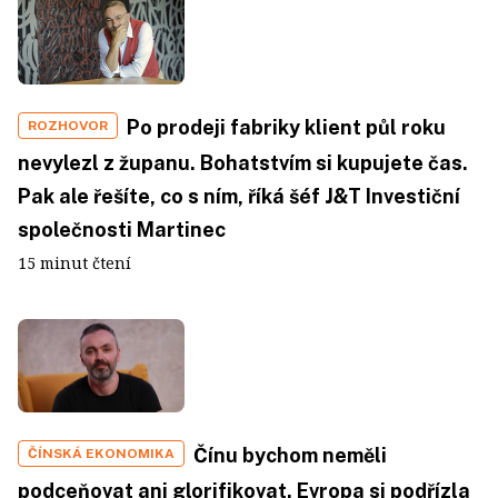
Po prodeji fabriky klient půl roku
ROZHOVOR
nevylezl z županu. Bohatstvím si kupujete čas.
Pak ale řešíte, co s ním, říká šéf J&T Investiční
společnosti Martinec
15 minut čtení
Čínu bychom neměli
ČÍNSKÁ EKONOMIKA
podceňovat ani glorifikovat. Evropa si podřízla