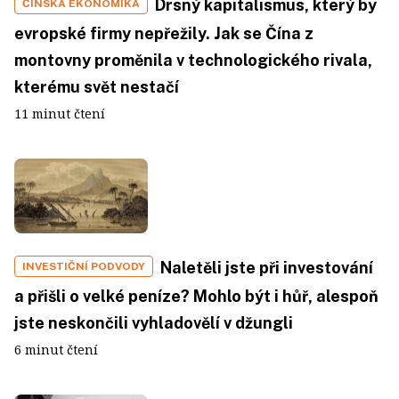
Drsný kapitalismus, který by
ČÍNSKÁ EKONOMIKA
evropské firmy nepřežily. Jak se Čína z
montovny proměnila v technologického rivala,
kterému svět nestačí
11 minut čtení
Naletěli jste při investování
INVESTIČNÍ PODVODY
a přišli o velké peníze? Mohlo být i hůř, alespoň
jste neskončili vyhladovělí v džungli
6 minut čtení