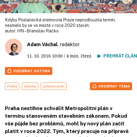
Kdyby Poslanecká sněmovna Praze neprodloužila termín,
nesmělo by se ve městě v roce 2020 stavět.
autor:
HN – Branislav Račko
Adam Váchal
, redaktor
11. 10. 2016
10:00
/ 4 min. čtení
PŘEHRÁT ČLÁ
ODEBÍRAT AUTORA
Praha
stavba
územní plán
ODEBÍRAT TÉMA
Praha nestihne schválit Metropolitní plán v
termínu stanoveném stavebním zákonem. Pokud
vše půjde bez problémů, mohl by nový plán začít
platit v roce 2022. Tým, který pracuje na přípravě