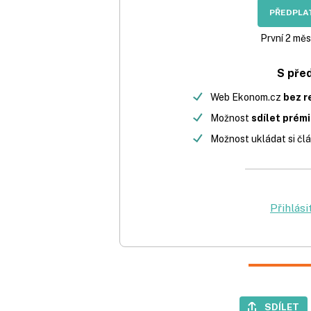
PŘEDPLAT
První 2 měs
S pře
Web Ekonom.cz
bez r
Možnost
sdílet prém
Možnost ukládat si člá
Přihlási
SDÍLET