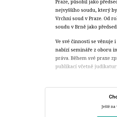
Praze, působil jako předs
nejvyššího soudu, který b
Vrchní soud v Praze. Od r
soudu v Brně jako předsed
Ve své činnosti se věnuje 
nabízí semináře z oboru i
práva. Během své praxe zp
publikací včetně judikatur
Chc
Ještě na