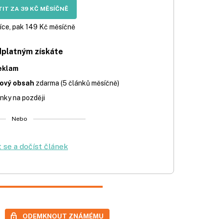
IT ZA 39 KČ MĚSÍČNĚ
íce, pak 149 Kč měsíčně
dplatným získáte
eklam
iový obsah
zdarma (5 článků měsíčně)
nky na později
Nebo
t se a dočíst článek
ODEMKNOUT ZNÁMÉMU