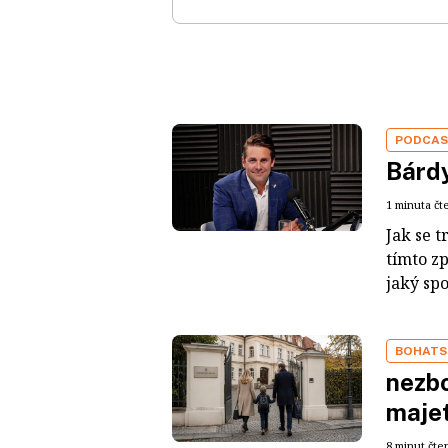
PODCA
Bárdy
1 minuta čt
Jak se t
tímto z
jaký sp
BOHATS
nezbo
maje
8 minut čte