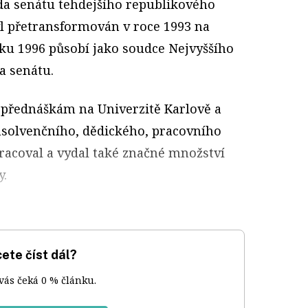
eda senátu tehdejšího republikového
yl přetransformován v roce 1993 na
oku 1996 působí jako soudce Nejvyššího
a senátu.
i přednáškám na Univerzitě Karlově a
nsolvenčního, dědického, pracovního
racoval a vydal také značné množství
y.
ete číst dál?
 vás čeká 0 % článku.