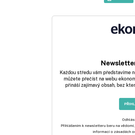
Newsletter
Každou středu vám představíme nej
můžete přečíst na webu ekonom.
přináší zajímavý obsah, bez kte
PŘIH
Odhlási
Přihlášením k newsletteru beru na vědomí,
informací o zásadách o