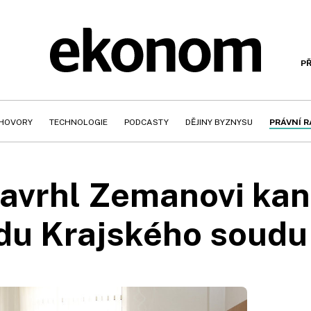
PŘ
HOVORY
TECHNOLOGIE
PODCASTY
DĚJINY BYZNYSU
PRÁVNÍ 
navrhl Zemanovi kan
du Krajského soudu 