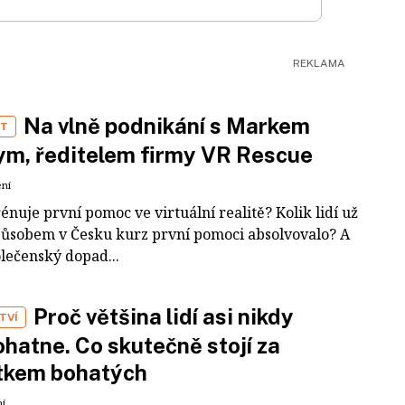
Na vlně podnikání s Markem
ST
m, ředitelem firmy VR Rescue
ení
rénuje první pomoc ve virtuální realitě? Kolik lidí už
působem v Česku kurz první pomoci absolvovalo? A
olečenský dopad...
Proč většina lidí asi nikdy
TVÍ
hatne. Co skutečně stojí za
tkem bohatých
ní