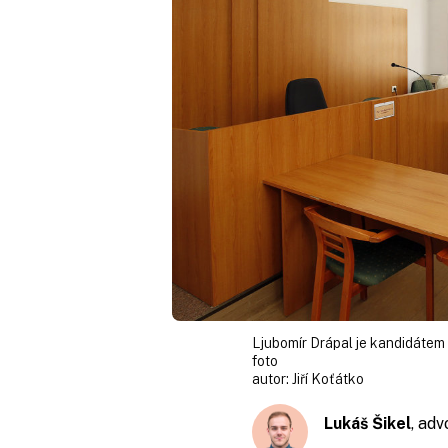
Ljubomír Drápal je kandidátem
foto
autor:
Jiří Koťátko
Lukáš Šikel
, ad