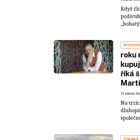
Když čl
podivuh
„bohatým
ROZHO
roku 
kupuj
říká 
Mart
15 minut čt
Na trzí
dluhopis
společno
ČÍNSKÁ