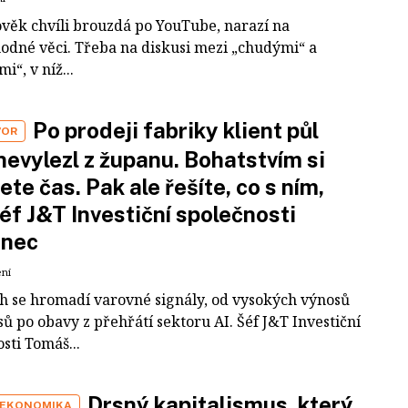
ověk chvíli brouzdá po YouTube, narazí na
odné věci. Třeba na diskusi mezi „chudými“ a
i“, v níž...
Po prodeji fabriky klient půl
VOR
nevylezl z županu. Bohatstvím si
ete čas. Pak ale řešíte, co s ním,
šéf J&T Investiční společnosti
inec
ení
ch se hromadí varovné signály, od vysokých výnosů
ů po obavy z přehřátí sektoru AI. Šéf J&T Investiční
sti Tomáš...
Drsný kapitalismus, který
 EKONOMIKA