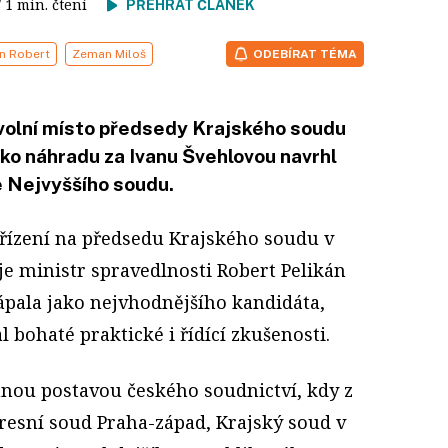
/ 1 min. čtení
PŘEHRÁT ČLÁNEK
án Robert
Zeman Miloš
ODEBÍRAT TÉMA
uvolní místo předsedy Krajského soudu
ako náhradu za Ivanu Švehlovou navrhl
 Nejvyššího soudu.
řízení na předsedu Krajského soudu v
e ministr spravedlnosti Robert Pelikán
pala jako nejvhodnějšího kandidáta,
l bohaté praktické i řídící zkušenosti.
nou postavou českého soudnictví, kdy z
kresní soud Praha-západ, Krajský soud v