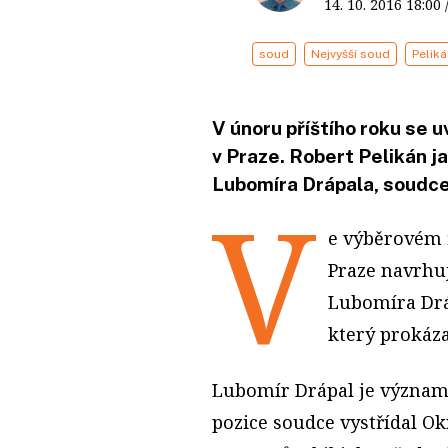
14. 10. 2016
18:00
soud
Nejvyšší soud
Pelik
V únoru příštího roku se 
v Praze. Robert Pelikán j
Lubomíra Drápala, soudce
V
e výběrovém 
Praze navrhuj
Lubomíra Drá
který prokáza
Lubomír Drápal je význam
pozice soudce vystřídal O