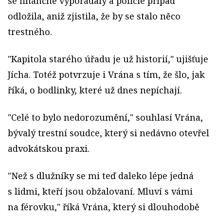
se finančně vypořádaly a policie případ
odložila, aniž zjistila, že by se stalo něco
trestného.
"Kapitola starého úřadu je už historií," ujišťuje
Jícha. Totéž potvrzuje i Vrána s tím, že šlo, jak
říká, o bodlinky, které už dnes nepíchají.
"Celé to bylo nedorozumění," souhlasí Vrána,
bývalý trestní soudce, který si nedávno otevřel
advokátskou praxi.
"Než s dlužníky se mi teď daleko lépe jedná
s lidmi, kteří jsou obžalovaní. Mluví s vámi
na férovku," říká Vrána, který si dlouhodobě