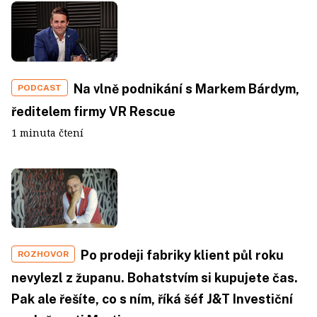
Na vlně podnikání s Markem Bárdym,
PODCAST
ředitelem firmy VR Rescue
1 minuta čtení
Po prodeji fabriky klient půl roku
ROZHOVOR
nevylezl z županu. Bohatstvím si kupujete čas.
Pak ale řešíte, co s ním, říká šéf J&T Investiční