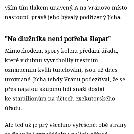
vším tím tlakem unavený. A na Vránovo místo
nastoupil právě jeho bývalý podřízený Jícha.
"Na dlužníka není potřeba šlapat"
Mimochodem, spory kolem předání úřadu,
které v dubnu vyvrcholily trestním
oznámením kvůli tunelování, jsou už dnes
urovnané. Jícha tehdy Vránu podezříval, že se
přes najatou skupinu lidí snaží dostat
ke stamilionům na účtech exekutorského
úřadu.
Ale teď už je prý všechno vyřešené: obě strany