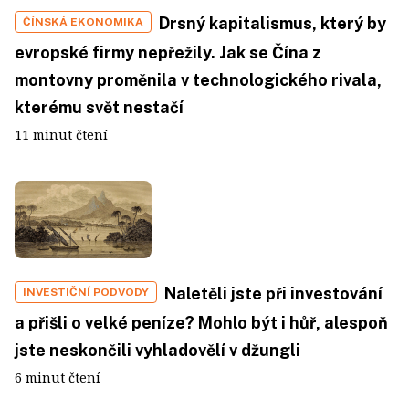
Drsný kapitalismus, který by
ČÍNSKÁ EKONOMIKA
evropské firmy nepřežily. Jak se Čína z
montovny proměnila v technologického rivala,
kterému svět nestačí
11 minut čtení
Naletěli jste při investování
INVESTIČNÍ PODVODY
a přišli o velké peníze? Mohlo být i hůř, alespoň
jste neskončili vyhladovělí v džungli
6 minut čtení