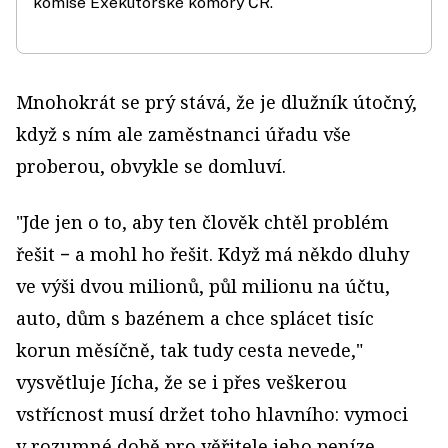
komise Exekutorské komory ČR.
Mnohokrát se prý stává, že je dlužník útočný,
když s ním ale zaměstnanci úřadu vše
proberou, obvykle se domluví.
"Jde jen o to, aby ten člověk chtěl problém
řešit − a mohl ho řešit. Když má někdo dluhy
ve výši dvou milionů, půl milionu na účtu,
auto, dům s bazénem a chce splácet tisíc
korun měsíčně, tak tudy cesta nevede,"
vysvětluje Jícha, že se i přes veškerou
vstřícnost musí držet toho hlavního: vymoci
v rozumné době pro věřitele jeho peníze.