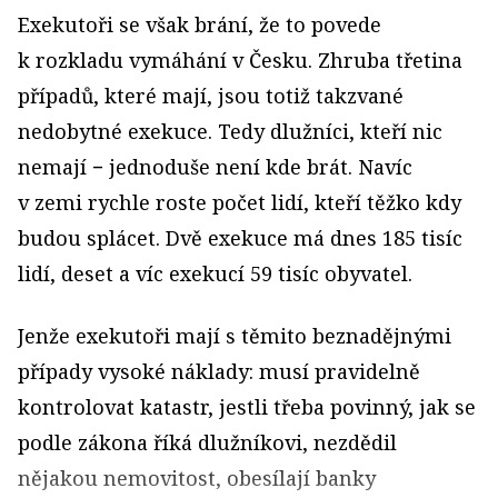
Exekutoři se však brání, že to povede
k rozkladu vymáhání v Česku. Zhruba třetina
případů, které mají, jsou totiž takzvané
nedobytné exekuce. Tedy dlužníci, kteří nic
nemají − jednoduše není kde brát. Navíc
v zemi rychle roste počet lidí, kteří těžko kdy
budou splácet. Dvě exekuce má dnes 185 tisíc
lidí, deset a víc exekucí 59 tisíc obyvatel.
Jenže exekutoři mají s těmito beznadějnými
případy vysoké náklady: musí pravidelně
kontrolovat katastr, jestli třeba povinný, jak se
podle zákona říká dlužníkovi, nezdědil
nějakou nemovitost, obesílají banky