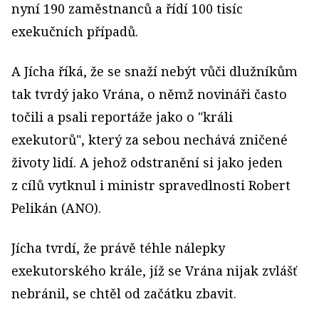
nyní 190 zaměstnanců a řídí 100 tisíc
exekučních případů.
A Jícha říká, že se snaží nebýt vůči dlužníkům
tak tvrdý jako Vrána, o němž novináři často
točili a psali reportáže jako o "králi
exekutorů", který za sebou nechává zničené
životy lidí. A jehož odstranění si jako jeden
z cílů vytknul i ministr spravedlnosti Robert
Pelikán (ANO).
Jícha tvrdí, že právě téhle nálepky
exekutorského krále, jíž se Vrána nijak zvlášť
nebránil, se chtěl od začátku zbavit.