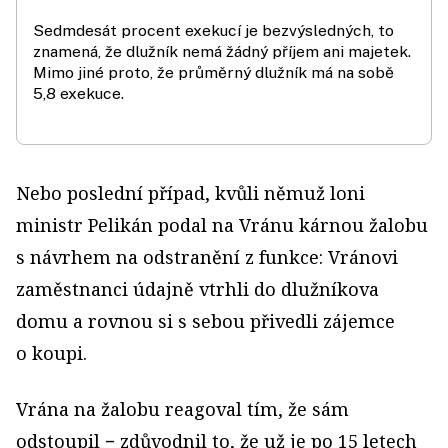
Sedmdesát procent exekucí je bezvýsledných, to
znamená, že dlužník nemá žádný příjem ani majetek.
Mimo jiné proto, že průměrný dlužník má na sobě
5,8 exekuce.
Nebo poslední případ, kvůli němuž loni
ministr Pelikán podal na Vránu kárnou žalobu
s návrhem na odstranění z funkce: Vránovi
zaměstnanci údajně vtrhli do dlužníkova
domu a rovnou si s sebou přivedli zájemce
o koupi.
Vrána na žalobu reagoval tím, že sám
odstoupil − zdůvodnil to, že už je po 15 letech