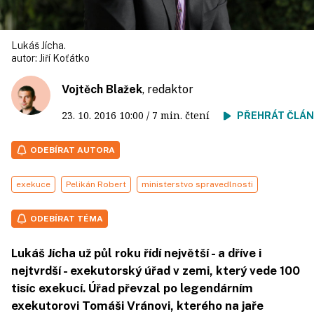
Lukáš Jícha.
autor:
Jiří Koťátko
Vojtěch Blažek
, redaktor
23. 10. 2016
10:00
/ 7 min. čtení
PŘEHRÁT ČLÁ
ODEBÍRAT AUTORA
exekuce
Pelikán Robert
ministerstvo spravedlnosti
ODEBÍRAT TÉMA
Lukáš Jícha už půl roku řídí největší - a dříve i
nejtvrdší - exekutorský úřad v zemi, který vede 100
tisíc exekucí. Úřad převzal po legendárním
exekutorovi Tomáši Vránovi, kterého na jaře