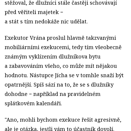
stěžoval, že dlužníci stále častěji schovávají
před věřiteli majetek −
a stát s tím nedokáže nic udělat.
Exekutor Vrána proslul hlavně takzvanými
mobiliárními exekucemi, tedy tím všeobecně
známým vyklízením dlužníkova bytu
a zabavováním všeho, co může mít nějakou
hodnotu. Nástupce Jícha se v tomhle snaží být
opatrnější. Spíš sází na to, že se s dlužníky
dohodne − například na pravidelném
splátkovém kalendáři.
"Ano, mohli bychom exekuce řešit agresivně,
ale je otázka, jestli vám to účastník dovolí.