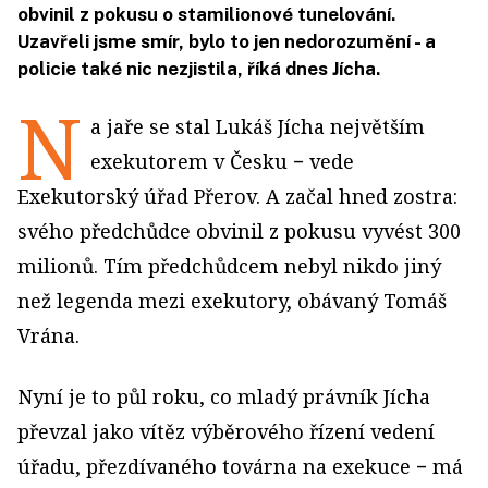
obvinil z pokusu o stamilionové tunelování.
Uzavřeli jsme smír, bylo to jen nedorozumění - a
policie také nic nezjistila, říká dnes Jícha.
N
a jaře se stal Lukáš Jícha největším
exekutorem v Česku − vede
Exekutorský úřad Přerov. A začal hned zostra:
svého předchůdce obvinil z pokusu vyvést 300
milionů. Tím předchůdcem nebyl nikdo jiný
než legenda mezi exekutory, obávaný Tomáš
Vrána.
Nyní je to půl roku, co mladý právník Jícha
převzal jako vítěz výběrového řízení vedení
úřadu, přezdívaného továrna na exekuce − má