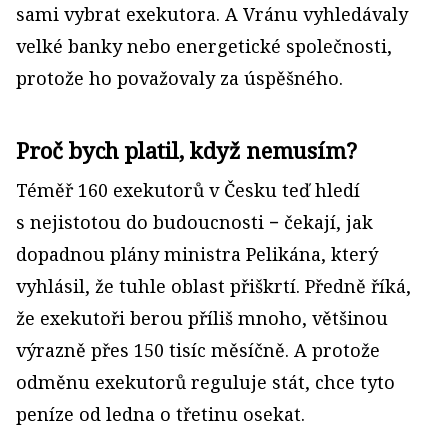
sami vybrat exekutora. A Vránu vyhledávaly
velké banky nebo energetické společnosti,
protože ho považovaly za úspěšného.
Proč bych platil, když nemusím?
Téměř 160 exekutorů v Česku teď hledí
s nejistotou do budoucnosti − čekají, jak
dopadnou plány ministra Pelikána, který
vyhlásil, že tuhle oblast přiškrtí. Předně říká,
že exekutoři berou příliš mnoho, většinou
výrazně přes 150 tisíc měsíčně. A protože
odměnu exekutorů reguluje stát, chce tyto
peníze od ledna o třetinu osekat.