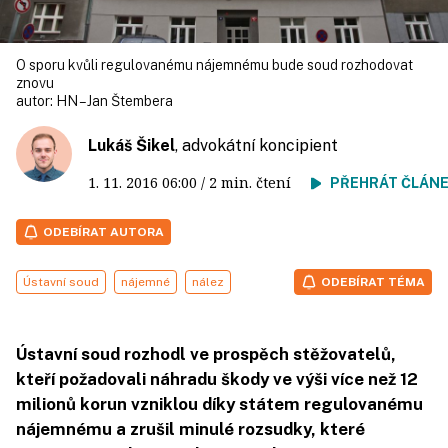
O sporu kvůli regulovanému nájemnému bude soud rozhodovat
znovu
autor:
HN – Jan Štembera
Lukáš Šikel
, advokátní koncipient
1. 11. 2016
06:00
/ 2 min. čtení
PŘEHRÁT ČLÁN
ODEBÍRAT AUTORA
Ústavní soud
nájemné
nález
ODEBÍRAT TÉMA
Ústavní soud rozhodl ve prospěch stěžovatelů,
kteří požadovali náhradu škody ve výši více než 12
milionů korun vzniklou díky státem regulovanému
nájemnému a zrušil minulé rozsudky, které