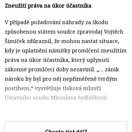
Zneužití práva na úkor účastníka
V případě požadování náhrady za škodu
způsobenou státem soudce zpravodaj Vojtěch
Šimíček zdůraznil, že mohou nastat situace,
kdy je uplatnění námitky promlčení zneužitím
práva na úkor účastníka, který uplynutí
zákonné promlčecí doby nezavinil. „… zánik
nároku by byl pro něj nepřiměřeně tvrdým
postihem,“ vysvětluje tisková mluvčí
Ústavního soudu Miroslava Sedláčková.
Chcete číst dál?