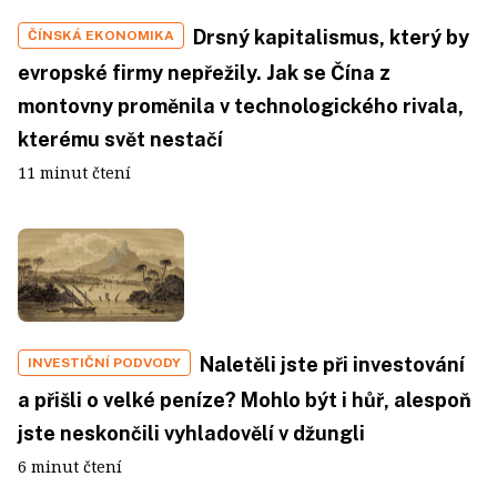
Drsný kapitalismus, který by
ČÍNSKÁ EKONOMIKA
evropské firmy nepřežily. Jak se Čína z
montovny proměnila v technologického rivala,
kterému svět nestačí
11 minut čtení
Naletěli jste při investování
INVESTIČNÍ PODVODY
a přišli o velké peníze? Mohlo být i hůř, alespoň
jste neskončili vyhladovělí v džungli
6 minut čtení