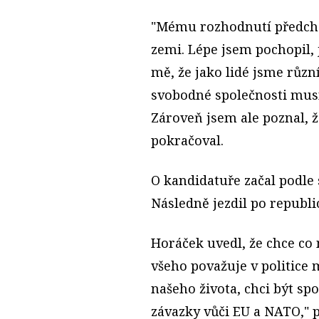
"Mému rozhodnutí předchá
zemi. Lépe jsem pochopil,
mě, že jako lidé jsme různ
svobodné společnosti musí
Zároveň jsem ale poznal,
pokračoval.
O kandidatuře začal podle 
Následně jezdil po republic
Horáček uvedl, že chce co n
všeho považuje v politice m
našeho života, chci být sp
závazky vůči EU a NATO," p