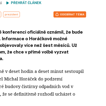
tení
PŘEHRÁT ČLÁNEK
prezident
ODEBÍRAT TÉMA
 konferenci oficiálně oznámil, že bude
. Informace o Horáčkově možné
objevovaly více než šest měsíců. Už
om, že chce v přímé volbě vyzvat
a.
ě v deset hodin a deset minut sestoupil
tel Michal Horáček do podzemí
aré budovy čistírny odpadních vod v
, že se definitivně rozhodl ucházet o