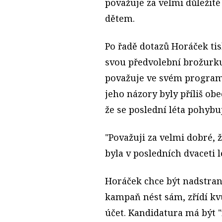
považuje za velmi důleži
dětem.
Po řadě dotazů Horáček ti
svou předvolební brožurku
považuje ve svém programu 
jeho názory byly příliš ob
že se poslední léta pohybu
"Považuji za velmi dobré, 
byla v posledních dvaceti le
Horáček chce být nadstra
kampaň nést sám, zřídí kv
účet. Kandidatura má být 