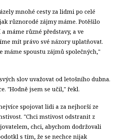
zely mnohé cesty za lidmi po celé
 jak různorodé zájmy máme. Potěšilo
í a máme různé představy, a ve
me mít právo své názory uplatňovat.
 že máme spoustu zájmů společných,"
svých slov uvažovat od letošního dubna.
e. "Hodně jsem se učil," řekl.
ejvíce spojovat lidi a za nejhorší ze
stivost. "Chci mstivost odstranit z
ojovatelem, chci, abychom dodržovali
odotkl s tím, že se nechce nijak