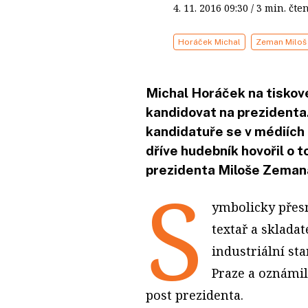
4. 11. 2016
09:30
/ 3 min. č
Horáček Michal
Zeman Miloš
Michal Horáček na tiskové
kandidovat na prezidenta
kandidatuře se v médiích 
dříve hudebník hovořil o t
prezidenta Miloše Zeman
S
ymbolicky přesn
textař a sklada
industriální st
Praze a oznámil
post prezidenta.