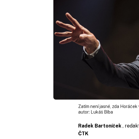
Zatím není jasné, zda Horáček 
autor:
Lukáš Bíba
Radek Bartoníček
, redak
ČTK