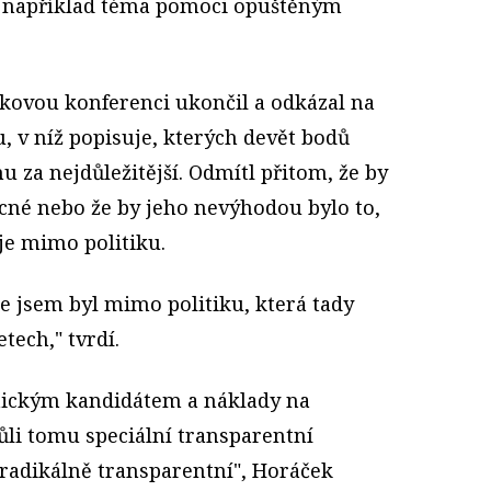
té například téma pomoci opuštěným
skovou konferenci ukončil a odkázal na
, v níž popisuje, kterých devět bodů
za nejdůležitější. Odmítl přitom, že by
ecné nebo že by jeho nevýhodou bylo to,
je mimo politiku.
že jsem byl mimo politiku, která tady
tech," tvrdí.
nickým kandidátem a náklady na
ůli tomu speciální transparentní
"radikálně transparentní", Horáček