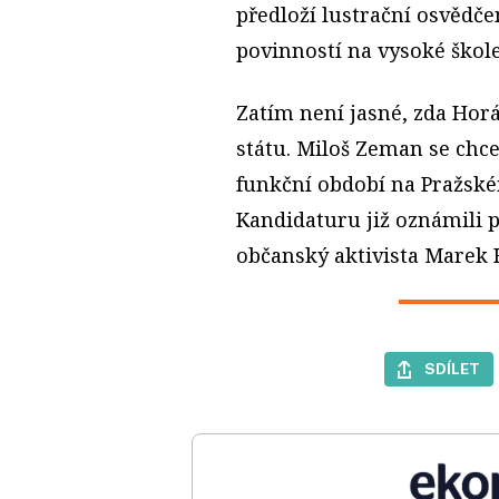
předloží lustrační osvědče
povinností na vysoké škole
Zatím není jasné, zda Hor
státu. Miloš Zeman se ch
funkční období na Pražském
Kandidaturu již oznámili p
občanský aktivista Marek H
SDÍLET