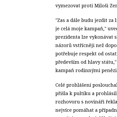
vymezovat proti Miloši Ze
"Zas a dále budu jezdit za 
je celá moje kampaň," uved
prezidenta lze vykonávat s
názorů vstřícněji než dopo
potřebuje respekt od ostatn
především od hlavy státu,"
kampaň rodinnými penězi
Celé prohlášení posloucha
přišla k pultíku a prohlási
rozhovoru s novináři řekl
nejvíce pomáhat a případn