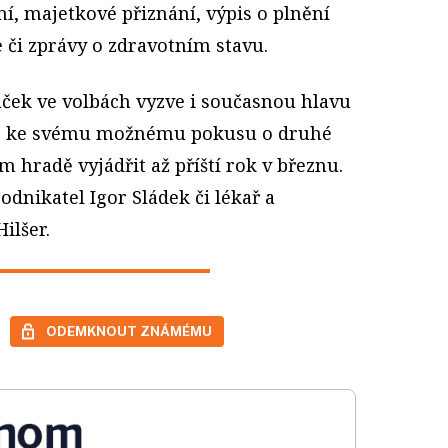
ní, majetkové přiznání, výpis o plnění
 či zprávy o zdravotním stavu.
áček ve volbách vyzve i současnou hlavu
ce ke svému možnému pokusu o druhé
 hradě vyjádřit až příští rok v březnu.
odnikatel Igor Sládek či lékař a
ilšer.
ODEMKNOUT ZNÁMÉMU