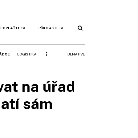
EDPLAŤTE SI
PŘIHLASTE SE
BENATIVE
RÁDCE
LOGISTIKA
at na úřad
latí sám