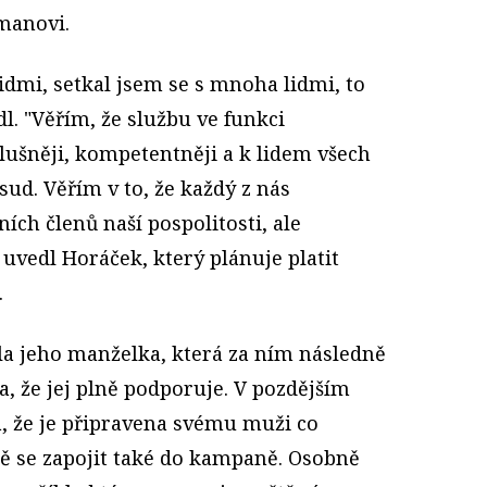
manovi.
lidmi, setkal jsem se s mnoha lidmi, to
l. "Věřím, že službu ve funkci
lušněji, kompetentněji a k lidem všech
sud. Věřím v to, že každý z nás
ích členů naší pospolitosti, ale
 uvedl Horáček, který plánuje platit
.
la jeho manželka, která za ním následně
la, že jej plně podporuje. V pozdějším
a, že je připravena svému muži co
ě se zapojit také do kampaně. Osobně