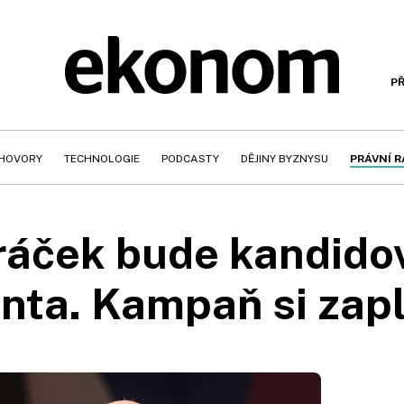
PŘ
HOVORY
TECHNOLOGIE
PODCASTY
DĚJINY BYZNYSU
PRÁVNÍ 
ráček bude kandidov
nta. Kampaň si zap