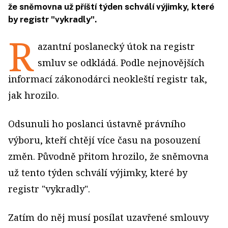
že sněmovna už příští týden schválí výjimky, které
by registr "vykradly".
R
azantní poslanecký útok na registr
smluv se odkládá. Podle nejnovějších
informací zákonodárci neokleští registr tak,
jak hrozilo.
Odsunuli ho poslanci ústavně právního
výboru, kteří chtějí více času na posouzení
změn. Původně přitom hrozilo, že sněmovna
už tento týden schválí výjimky, které by
registr "vykradly".
Zatím do něj musí posílat uzavřené smlouvy