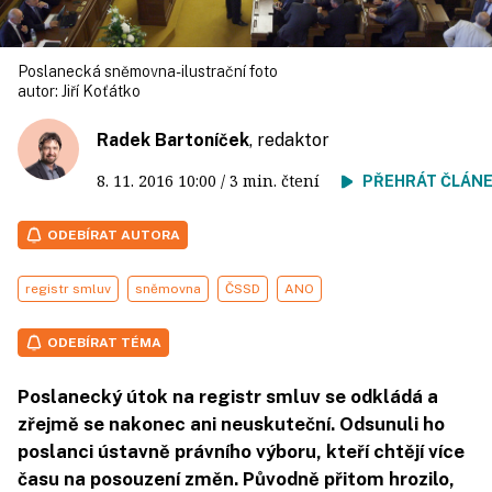
Poslanecká sněmovna- ilustrační foto
autor:
Jiří Koťátko
Radek Bartoníček
, redaktor
8. 11. 2016
10:00
/ 3 min. čtení
PŘEHRÁT ČLÁN
ODEBÍRAT AUTORA
registr smluv
sněmovna
ČSSD
ANO
ODEBÍRAT TÉMA
Poslanecký útok na registr smluv se odkládá a
zřejmě se nakonec ani neuskuteční. Odsunuli ho
poslanci ústavně právního výboru, kteří chtějí více
času na posouzení změn. Původně přitom hrozilo,