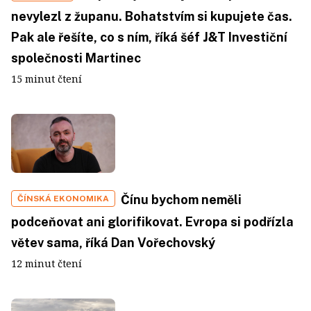
nevylezl z županu. Bohatstvím si kupujete čas.
Pak ale řešíte, co s ním, říká šéf J&T Investiční
společnosti Martinec
15 minut čtení
Čínu bychom neměli
ČÍNSKÁ EKONOMIKA
podceňovat ani glorifikovat. Evropa si podřízla
větev sama, říká Dan Vořechovský
12 minut čtení