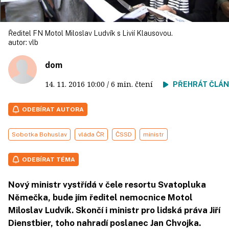
Ředitel FN Motol Miloslav Ludvík s Livií Klausovou.
autor:
vlb
dom
14. 11. 2016
10:00
/ 6 min. čtení
PŘEHRÁT ČLÁ
ODEBÍRAT AUTORA
Sobotka Bohuslav
vláda ČR
ČSSD
ministr
ODEBÍRAT TÉMA
Nový ministr vystřídá v čele resortu Svatopluka
Němečka, bude jím ředitel nemocnice Motol
Miloslav Ludvík. Skončí i ministr pro lidská práva Jiří
Dienstbier, toho nahradí poslanec Jan Chvojka.