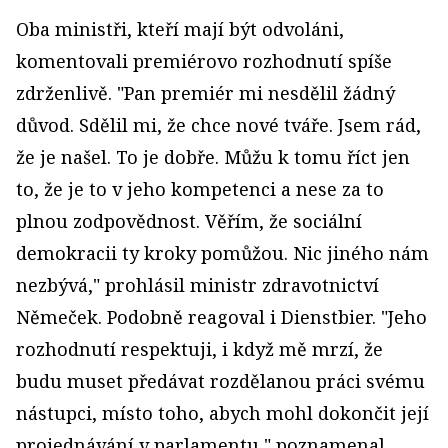
Oba ministři, kteří mají být odvoláni,
komentovali premiérovo rozhodnutí spíše
zdrženlivě.
"Pan premiér mi nesdělil žádný
důvod. Sdělil mi, že chce nové tváře. Jsem rád,
že je našel. To je dobře. Můžu k tomu říct jen
to, že je to v jeho kompetenci a nese za to
plnou zodpovědnost. Věřím, že sociální
demokracii ty kroky pomůžou. Nic jiného nám
nezbývá," prohlásil ministr zdravotnictví
Němeček. Podobně reagoval i Dienstbier.
"Jeho
rozhodnutí respektuji, i když mě mrzí, že
budu muset předávat rozdělanou práci svému
nástupci, místo toho, abych mohl dokončit její
projednávání v parlamentu," poznamenal.