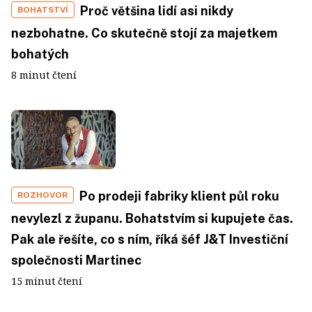
Proč většina lidí asi nikdy
BOHATSTVÍ
nezbohatne. Co skutečně stojí za majetkem
bohatých
8 minut čtení
Po prodeji fabriky klient půl roku
ROZHOVOR
nevylezl z županu. Bohatstvím si kupujete čas.
Pak ale řešíte, co s ním, říká šéf J&T Investiční
společnosti Martinec
15 minut čtení