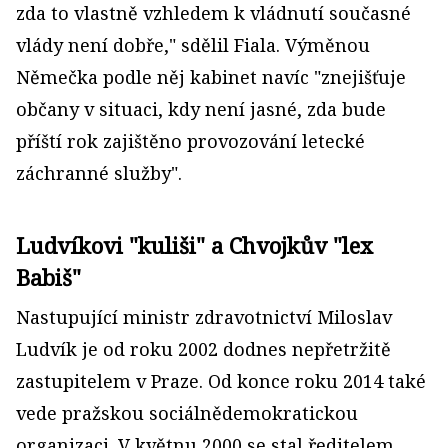
zda to vlastně vzhledem k vládnutí současné
vlády není dobře," sdělil Fiala. Výměnou
Němečka podle něj kabinet navíc "znejišťuje
občany v situaci, kdy není jasné, zda bude
příští rok zajištěno provozování letecké
záchranné služby".
Ludvíkovi "kuliši" a Chvojkův "lex
Babiš"
Nastupující ministr zdravotnictví Miloslav
Ludvík je od roku 2002 dodnes nepřetržitě
zastupitelem v Praze. Od konce roku 2014 také
vede pražskou sociálnědemokratickou
organizaci. V květnu 2000 se stal ředitelem